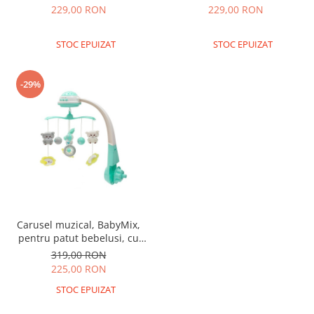
Premergatoare, Balansoare, Centre
229,00 RON
229,00 RON
si saltelute de joaca
Premergatoare
STOC EPUIZAT
STOC EPUIZAT
Calut Balansoar
-29%
Centre de joaca
Corturi de joaca
Covorase de joaca
Hamac pentru copii
Leagane / Balansoare / Sezlonguri
Trambuline copii
Jucarii pentru copii
Carusel muzical, BabyMix,
Masute de joaca copii
pentru patut bebelusi, cu
proiectii, cu melodii si sunete
319,00 RON
Bucatarii copii
ale naturii, cu 10 jucarii si
225,00 RON
Carucioare papusi
ceas de jucarie pe suport,
STOC EPUIZAT
Mint
Carusele bebelusi