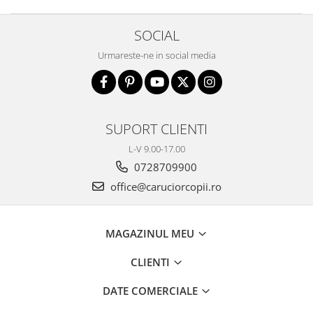
Instrumente muzicale copii
Jocuri Puzzle
SOCIAL
Jucarii cu telecomanda
Urmareste-ne in social media
Jucarii de constructii
Jucarii diverse
Jucarii Plus
SUPORT CLIENTI
Masinute
L-V 9.00-17.00
Organizator jucarii
0728709900
Papusi si cele necesare
office@caruciorcopii.ro
Trenulete jucarii
Joaca si sport exterior
MAGAZINUL MEU
Articole de plaja
CLIENTI
Baschet
Centre de joaca exterior
DATE COMERCIALE
Corturi si casute copii