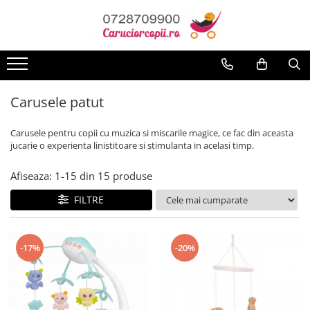
Toate Produsele
Carucioare copii
Carucioare sport copii
Carusele patut
Carucioare copii 2in1
Carusele pentru copii cu muzica si miscarile magice, ce fac din aceasta
Carucioare copii 3in1
jucarie o experienta linistitoare si stimulanta in acelasi timp.
Carucioare gemeni
Afiseaza:
1-
15
din
15
produse
Accesorii carucioare
Landouri pentru bebelusi
FILTRE
Saci si invelitoare
Huse ploaie si antiinsecte
-17%
-20%
Genti mamici
Umbrele carucioare
Accesorii diverse carucioare
Scaune auto copii