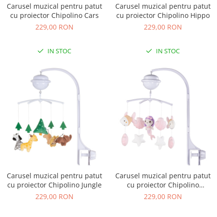
Saltele de la 120 x 60 cm
Carusel muzical pentru patut
Carusel muzical pentru patut
Saltele de la 140 x 70 cm
cu proiector Chipolino Cars
cu proiector Chipolino Hippo
229,00 RON
229,00 RON
Saltele 127 x 63 cm
Saltele de la 160 x 80 cm
IN STOC
IN STOC
Saltele gonflabile
Lenjerii patuturi
Lenjerii patut 120 x 60 cm
Lenjerii patut 140 x 70 cm
Lenjerie patuturi tineret
Baldachin patut
Paturici copii
Perne copii si mamici
Protectii saltea
Tarcuri si patuturi pliabile
Carusel muzical pentru patut
Carusel muzical pentru patut
Patut pliant copii
cu proiector Chipolino Jungle
cu proiector Chipolino
Mermaid
Tarc de joaca copii
229,00 RON
229,00 RON
Comode copii