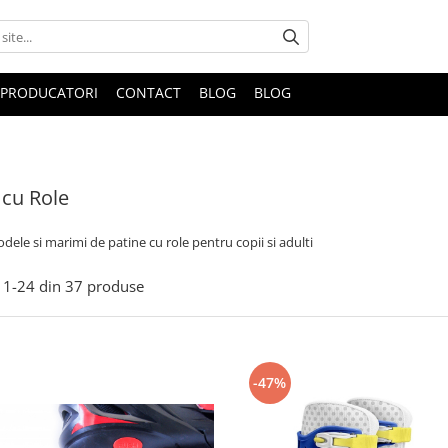
PRODUCATORI
CONTACT
BLOG
BLOG
 cu Role
odele si marimi de patine cu role pentru copii si adulti
1-
24
din
37
produse
-47%