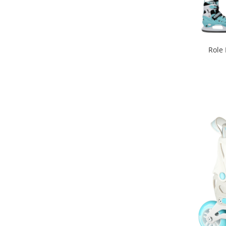
Premergatoare, Balansoare, Centre
si saltelute de joaca
Premergatoare
Calut Balansoar
Role 
Centre de joaca
Corturi de joaca
Covorase de joaca
Hamac pentru copii
Leagane / Balansoare / Sezlonguri
Trambuline copii
Jucarii pentru copii
Masute de joaca copii
Bucatarii copii
Carucioare papusi
Carusele bebelusi