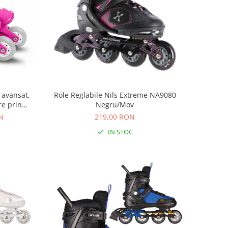
 avansat,
Role Reglabile Nils Extreme NA9080
re prin
Negru/Mov
0, Barbie
N
219,00 RON
IN STOC