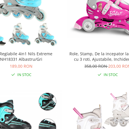
Reglabile 4in1 Nils Extreme
Role, Stamp, De la incepator la
NH18331 Albastru/Gri
cu 3 roti, Ajustabile, Inchide
velcro, cu frana, Marime 27-3
189,00 RON
358,00 RON
203,00 RO
IN STOC
IN STOC