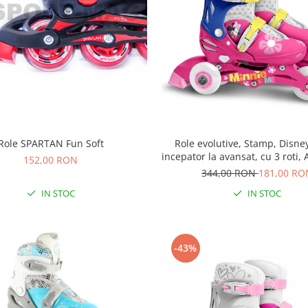
Role SPARTAN Fun Soft
Role evolutive, Stamp, Disney
incepator la avansat, cu 3 roti, 
152,00 RON
Inchidere prin velcro, cu fran
344,00 RON
181,00 RO
27-30, Minnie Mouse
IN STOC
IN STOC
-43%