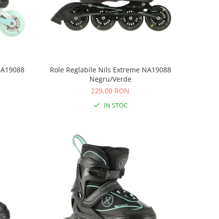
 NA19088
Role Reglabile Nils Extreme NA19088
Negru/Verde
229,00 RON
IN STOC