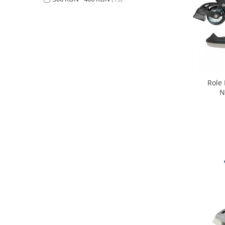
Bariere si protectie laterala pat
Bariere de protectie pat
Porti de siguranta
Carusele patut
Costum carnaval copii
Covoare copii
Role 
N
Dulap si cutii depozitare jucarii
Fotolii copii
Lampi de veghe
Mobilier Birou
Sac de dormit copii
Sac de dormit 60 cm
Sac de dormit 70 cm
Sac de dormit 80 cm
Sac de dormit 90 cm