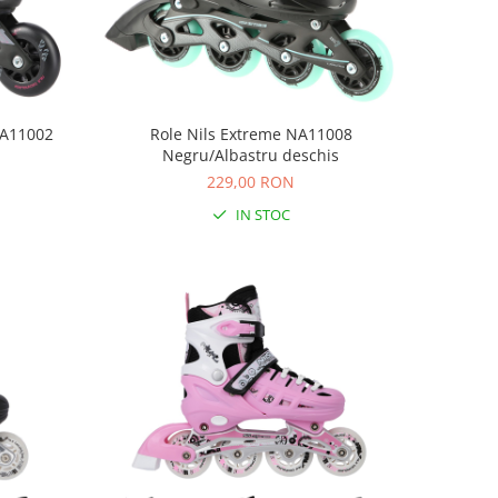
NA11002
Role Nils Extreme NA11008
Negru/Albastru deschis
229,00 RON
IN STOC