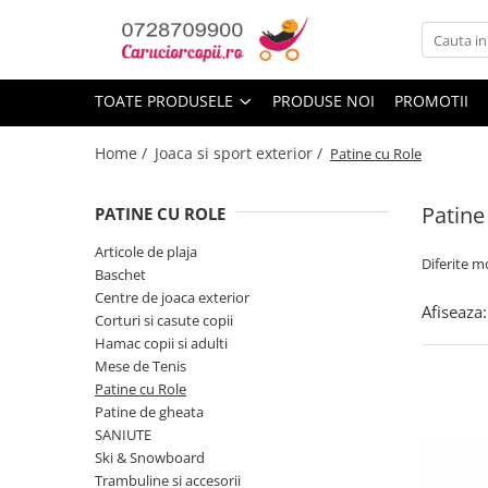
Toate Produsele
TOATE PRODUSELE
PRODUSE NOI
PROMOTII
Carucioare copii
Carucioare sport copii
Home /
Joaca si sport exterior /
Patine cu Role
Carucioare copii 2in1
Patine
Carucioare copii 3in1
PATINE CU ROLE
Carucioare gemeni
Articole de plaja
Diferite m
Baschet
Accesorii carucioare
Centre de joaca exterior
Afiseaza:
Landouri pentru bebelusi
Corturi si casute copii
Saci si invelitoare
Hamac copii si adulti
Mese de Tenis
Huse ploaie si antiinsecte
Patine cu Role
Genti mamici
Patine de gheata
Umbrele carucioare
SANIUTE
Accesorii diverse carucioare
Ski & Snowboard
Trambuline si accesorii
Scaune auto copii