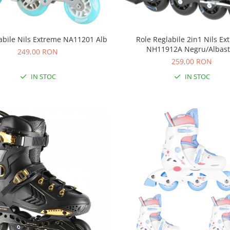
labile Nils Extreme NA11201 Alb
Role Reglabile 2in1 Nils E
NH11912A Negru/Albast
249,00 RON
259,00 RON
IN STOC
IN STOC