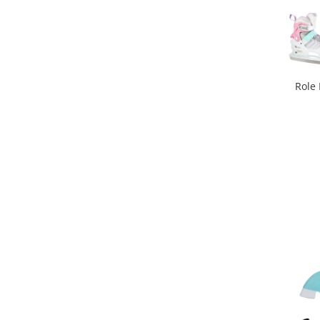
Biciclete copii cu roti 16 inch (4-9
ani)
Biciclete copii cu roti 20 inch
Biciclete cu roti 24 inch
Biciclete cu roti 26 inch
Role 
Biciclete cu roti 27 inch
Biciclete cu roti 28 inch
Biciclete fara pedale
Casca protectie copii
Karturi si masinute cu pedale
Masinute fara pedale
Role copii si adulti
Scaune de biciclete copii
Skateboard
Trotinete copii si adulti
Masinute si motociclete electrice