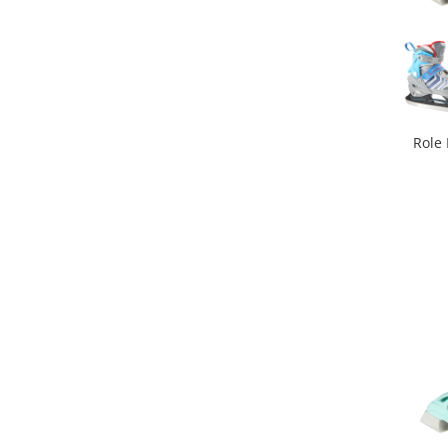
Sac de dormit 100 cm
Sac de dormit 110 cm
Sac de dormit 120 cm
Sac de dormit 130 cm
Sac de dormit 140 cm
Sac de dormit 150 cm
Role 
Sac de dormit tineret
Saltele de infasat
Biciclete,Triciclete, Masinute,
Tractorase, Role
Triciclete copii si adulti
Biciclete copii si adulti
Biciclete copii cu roti 10 inch (2-4
ani)
Biciclete copii cu roti 12 inch (3-6
ani)
Biciclete copii cu roti 14 inch (3-7
ani)