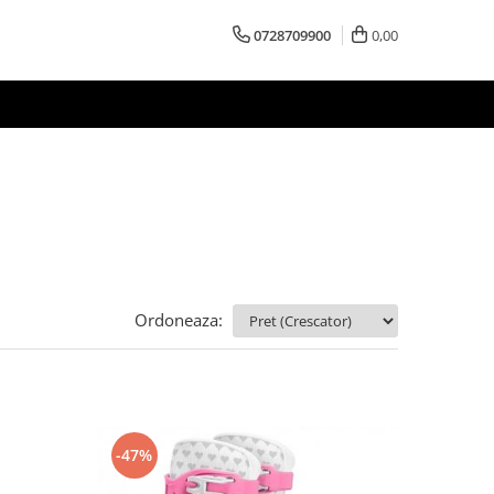
0728709900
0,00
Ordoneaza:
-47%