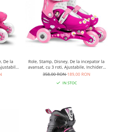
Role, Stamp, Disney, De la incepator la
, De la
avansat, cu 3 roti, Ajustabile, Inchidere
Ajustabile,
prin velcro, cu frana, Marime 27-30,
a, Marime
358,00 RON
189,00 RON
N
Princess
IN STOC