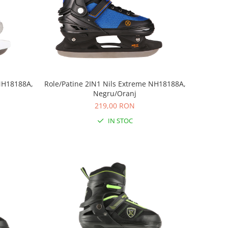
 NH18188A,
Role/Patine 2IN1 Nils Extreme NH18188A,
Negru/Oranj
219,00 RON
IN STOC