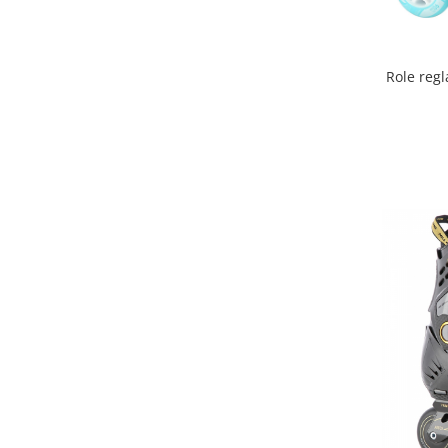
Instrumente muzicale copii
Jocuri Puzzle
Jucarii cu telecomanda
Role reg
Jucarii de constructii
Jucarii diverse
Jucarii Plus
Masinute
Organizator jucarii
Papusi si cele necesare
Trenulete jucarii
Joaca si sport exterior
Articole de plaja
Baschet
Centre de joaca exterior
Corturi si casute copii