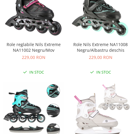
Sac de dormit 100 cm
Sac de dormit 110 cm
Sac de dormit 120 cm
Sac de dormit 130 cm
Sac de dormit 140 cm
Sac de dormit 150 cm
Role reglabile Nils Extreme
Role Nils Extreme NA11008
Sac de dormit tineret
NA11002 Negru/Mov
Negru/Albastru deschis
Saltele de infasat
229,00 RON
229,00 RON
Biciclete,Triciclete, Masinute,
Tractorase, Role
IN STOC
IN STOC
Triciclete copii si adulti
Biciclete copii si adulti
Biciclete copii cu roti 10 inch (2-4
ani)
Biciclete copii cu roti 12 inch (3-6
ani)
Biciclete copii cu roti 14 inch (3-7
ani)