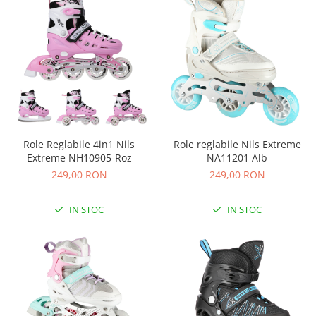
Instrumente muzicale copii
Jocuri Puzzle
Jucarii cu telecomanda
Jucarii de constructii
Jucarii diverse
Jucarii Plus
Masinute
Role Reglabile 4in1 Nils
Role reglabile Nils Extreme
Extreme NH10905-Roz
NA11201 Alb
Organizator jucarii
249,00 RON
249,00 RON
Papusi si cele necesare
Trenulete jucarii
IN STOC
IN STOC
Joaca si sport exterior
Articole de plaja
Baschet
Centre de joaca exterior
Corturi si casute copii