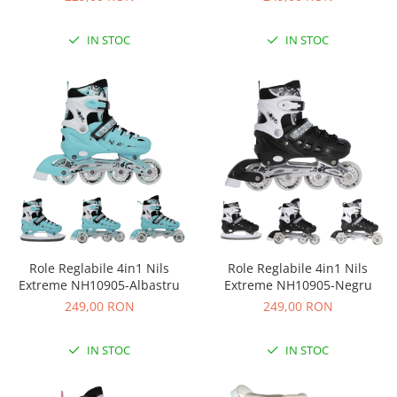
Premergatoare, Balansoare, Centre
si saltelute de joaca
IN STOC
IN STOC
Premergatoare
Calut Balansoar
Centre de joaca
Corturi de joaca
Covorase de joaca
Hamac pentru copii
Leagane / Balansoare / Sezlonguri
Trambuline copii
Role Reglabile 4in1 Nils
Role Reglabile 4in1 Nils
Jucarii pentru copii
Extreme NH10905-Albastru
Extreme NH10905-Negru
Masute de joaca copii
249,00 RON
249,00 RON
Bucatarii copii
Carucioare papusi
IN STOC
IN STOC
Carusele bebelusi