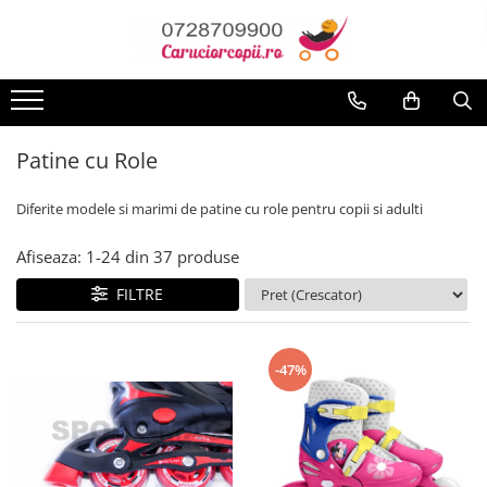
Toate Produsele
Carucioare copii
Carucioare sport copii
Patine cu Role
Carucioare copii 2in1
Diferite modele si marimi de patine cu role pentru copii si adulti
Carucioare copii 3in1
Carucioare gemeni
Afiseaza:
1-
24
din
37
produse
Accesorii carucioare
FILTRE
Landouri pentru bebelusi
Saci si invelitoare
Huse ploaie si antiinsecte
-47%
Genti mamici
Umbrele carucioare
Accesorii diverse carucioare
Scaune auto copii