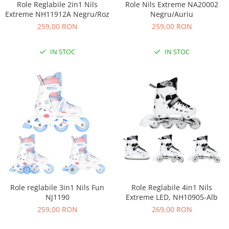
Aparate masaj si electrostimulator
Role Reglabile 2in1 Nils
Role Nils Extreme NA20002
Extreme NH11912A Negru/Roz
Negru/Auriu
Aspirator nazal
259,00 RON
259,00 RON
Cantare bebelusi si adulti
Incalzitoare biberoane bebe
IN STOC
IN STOC
Interfoane bebelusi
Monitoare de respiratie
Pompe san
Pompe san electrice
Robot de bucatarie
Sterilizatoare biberoane
Tensiometre
Termometre
Role reglabile 3in1 Nils Fun
Role Reglabile 4in1 Nils
Termometre camera si baie
NJ1190
Extreme LED, NH10905-Alb
Termometre copii si bebe
259,00 RON
269,00 RON
Umidificatoare electrice aer