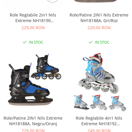
Biciclete copii cu roti 16 inch (4-9
ani)
Role Reglabile 2in1 Nils
Role/Patine 2IN1 Nils Extreme
Biciclete copii cu roti 20 inch
Extreme NH18190
NH18188A, Gri/Roz
Biciclete cu roti 24 inch
Negru/Albastru
229,00 RON
229,00 RON
Biciclete cu roti 26 inch
Biciclete cu roti 27 inch
IN STOC
IN STOC
Biciclete cu roti 28 inch
Biciclete fara pedale
Casca protectie copii
Karturi si masinute cu pedale
Masinute fara pedale
Role copii si adulti
Scaune de biciclete copii
Skateboard
Role/Patine 2IN1 Nils Extreme
Role Reglabile 4in1 Nils
Trotinete copii si adulti
NH18188A, Negru/Oranj
Extreme NH18192
Masinute si motociclete electrice
Gri/Albastru
229,00 RON
249,00 RON