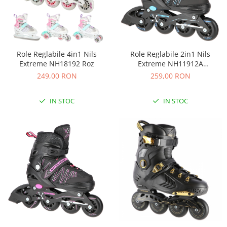
Hamac copii si adulti
Mese de Tenis
Patine cu Role
Role Reglabile 4in1 Nils
Role Reglabile 2in1 Nils
Patine de gheata
Extreme NH18192 Roz
Extreme NH11912A
Negru/Albastru
Patine gheata fixe
249,00 RON
259,00 RON
Patine gheata reglabile
SANIUTE
IN STOC
IN STOC
Ski & Snowboard
Trambuline si accesorii
Accesorii Trambuline
Trambuline
Interfoane, Sterilizatoare,
Electronice diverse
Aparate aerosoli
Aparate diverse