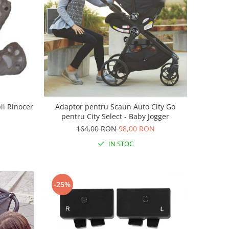
ii Rinocer
Adaptor pentru Scaun Auto City Go
pentru City Select - Baby Jogger
164,00 RON
98,00 RON
IN STOC
-25%