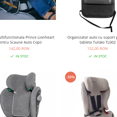
ultifunctionala Prince Lionheart
Organizator auto cu suport 
entru Scaune Auto Copii
tableta Tuloko TL002
142,00 RON
152,00 RON
IN STOC
IN STOC
-30%