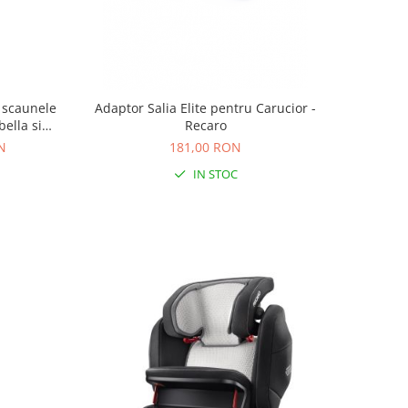
u scaunele
Adaptor Salia Elite pentru Carucior -
lla si
Recaro
N
181,00 RON
IN STOC