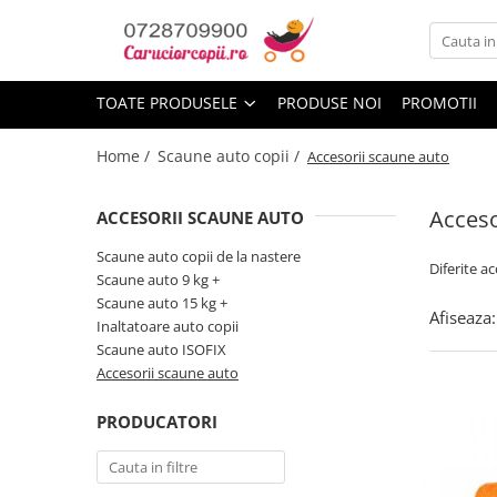
Toate Produsele
TOATE PRODUSELE
PRODUSE NOI
PROMOTII
Carucioare copii
Carucioare sport copii
Home /
Scaune auto copii /
Accesorii scaune auto
Carucioare copii 2in1
Acceso
Carucioare copii 3in1
ACCESORII SCAUNE AUTO
Carucioare gemeni
Scaune auto copii de la nastere
Diferite a
Scaune auto 9 kg +
Accesorii carucioare
Scaune auto 15 kg +
Afiseaza:
Landouri pentru bebelusi
Inaltatoare auto copii
Saci si invelitoare
Scaune auto ISOFIX
Accesorii scaune auto
Huse ploaie si antiinsecte
Genti mamici
PRODUCATORI
Umbrele carucioare
Accesorii diverse carucioare
Scaune auto copii