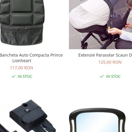
 Bancheta Auto Compacta Prince
Extensie Parasolar Scaun 
Lionheart
125,00 RON
117,00 RON
IN STOC
IN STOC