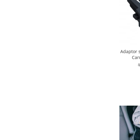
Bariere si protectie laterala pat
Bariere de protectie pat
Porti de siguranta
Carusele patut
Costum carnaval copii
Covoare copii
Adaptor 
Car
Dulap si cutii depozitare jucarii
Fotolii copii
Lampi de veghe
Mobilier Birou
Sac de dormit copii
Sac de dormit 60 cm
Sac de dormit 70 cm
Sac de dormit 80 cm
Sac de dormit 90 cm