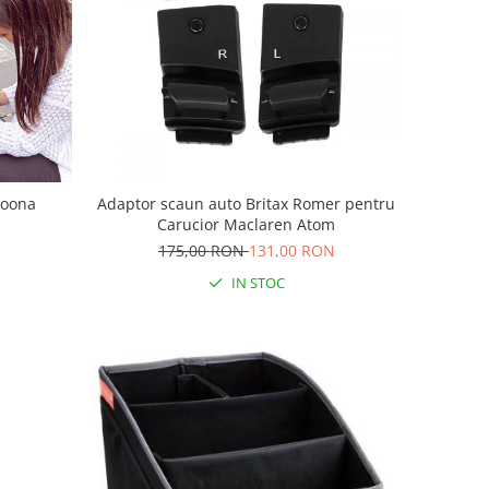
Doona
Adaptor scaun auto Britax Romer pentru
Carucior Maclaren Atom
175,00 RON
131,00 RON
IN STOC