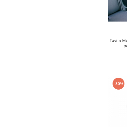
Sac de dormit 100 cm
Sac de dormit 110 cm
Sac de dormit 120 cm
Sac de dormit 130 cm
Sac de dormit 140 cm
Sac de dormit 150 cm
Tavita M
Sac de dormit tineret
p
Saltele de infasat
Biciclete,Triciclete, Masinute,
Tractorase, Role
Triciclete copii si adulti
Biciclete copii si adulti
-30%
Biciclete copii cu roti 10 inch (2-4
ani)
Biciclete copii cu roti 12 inch (3-6
ani)
Biciclete copii cu roti 14 inch (3-7
ani)