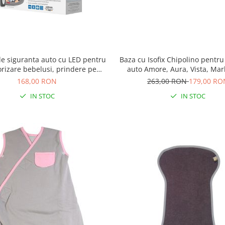
e siguranta auto cu LED pentru
Baza cu Isofix Chipolino pentr
rizare bebelusi, prindere pe
auto Amore, Aura, Vista, Marbe
iera, Reer BabyView 86101
Imperium
168,00 RON
263,00 RON
179,00 RO
IN STOC
IN STOC