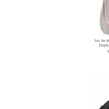
Instrumente muzicale copii
Jocuri Puzzle
Jucarii cu telecomanda
Jucarii de constructii
Jucarii diverse
Jucarii Plus
Sac de d
Elepha
Masinute
Organizator jucarii
Papusi si cele necesare
Trenulete jucarii
Joaca si sport exterior
Articole de plaja
Baschet
Centre de joaca exterior
Corturi si casute copii