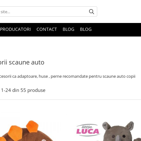
PRODUCATORI
CONTACT
BLOG
BLOG
rii scaune auto
ccesorii ca adaptoare, huse , perne recomandate pentru scaune auto copii
1-
24
din
55
produse