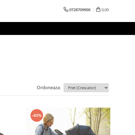
0728709900
0,00
Ordoneaza:
-40%