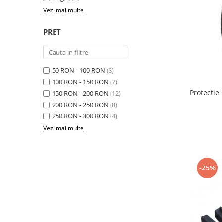
Saltele de la 120 x 60 cm
Vezi mai multe
Saltele de la 140 x 70 cm
Saltele 127 x 63 cm
PRET
Saltele de la 160 x 80 cm
Saltele gonflabile
Lenjerii patuturi
50 RON - 100 RON
(3)
Lenjerii patut 120 x 60 cm
100 RON - 150 RON
(7)
Protectie
150 RON - 200 RON
(12)
Lenjerii patut 140 x 70 cm
200 RON - 250 RON
(8)
Lenjerie patuturi tineret
250 RON - 300 RON
(4)
Baldachin patut
Vezi mai multe
Paturici copii
Perne copii si mamici
Protectii saltea
-25%
Tarcuri si patuturi pliabile
Patut pliant copii
Tarc de joaca copii
Comode copii