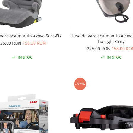
vara scaun auto Avova Sora-Fix
Husa de vara scaun auto Avova 
Fix Light Grey
225,00 RON
158,00 RON
225,00 RON
158,00 RO
IN STOC
IN STOC
-32%