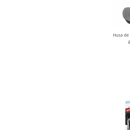
Biciclete copii cu roti 16 inch (4-9
ani)
Biciclete copii cu roti 20 inch
Biciclete cu roti 24 inch
Biciclete cu roti 26 inch
Husa de 
Biciclete cu roti 27 inch
Biciclete cu roti 28 inch
Biciclete fara pedale
Casca protectie copii
Karturi si masinute cu pedale
Masinute fara pedale
Role copii si adulti
Scaune de biciclete copii
Skateboard
Trotinete copii si adulti
Masinute si motociclete electrice