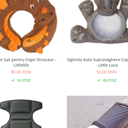
e Gat pentru Copii Dinozaur -
Oglinda Auto Supraveghere Cop
Littlelife
- Little Luca
90,00 RON
92,00 RON
IN STOC
IN STOC