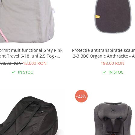
ormit multifunctional Grey Pink
Protectie antitranspiratie scau
nt Travel 6-18 luni 2.5 Tog -
2-3 BBC Organic Anthracite - 
Slumbersac
208,00 RON
183,00 RON
188,00 RON
IN STOC
IN STOC
-23%