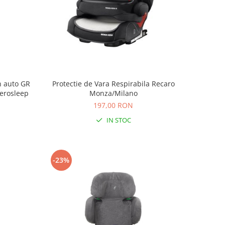
Protectie de Vara Respirabila Recaro
n auto GR
Monza/Milano
Aerosleep
197,00 RON
IN STOC
-23%