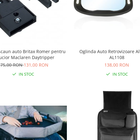
scaun auto Britax Romer pentru
Oglinda Auto Retrovizoare A
ucior Maclaren Daytripper
AL1108
175,00 RON
131,00 RON
138,00 RON
IN STOC
IN STOC