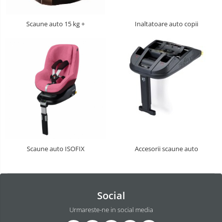
Costum carnaval copii
Scaune auto 15 kg +
Inaltatoare auto copii
Covoare copii
Dulap si cutii depozitare jucarii
Fotolii copii
Lampi de veghe
Mobilier Birou
Sac de dormit copii
Sac de dormit 60 cm
Scaune auto ISOFIX
Accesorii scaune auto
Sac de dormit 70 cm
Sac de dormit 80 cm
Sac de dormit 90 cm
Social
Sac de dormit 100 cm
Sac de dormit 110 cm
Urmareste-ne in social media