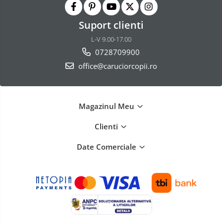
Sac de dormit 120 cm
Sac de dormit 130 cm
Suport clienti
Sac de dormit 140 cm
L-V 9.00-17.00
Sac de dormit 150 cm
0728709900
Sac de dormit tineret
office@caruciorcopii.ro
Saltele de infasat
Magazinul Meu
Clienti
Date Comerciale