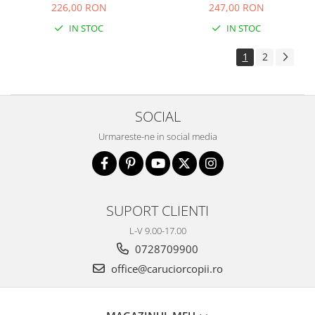
226,00 RON
247,00 RON
IN STOC
IN STOC
1
2
SOCIAL
Urmareste-ne in social media
SUPORT CLIENTI
L-V 9.00-17.00
0728709900
office@caruciorcopii.ro