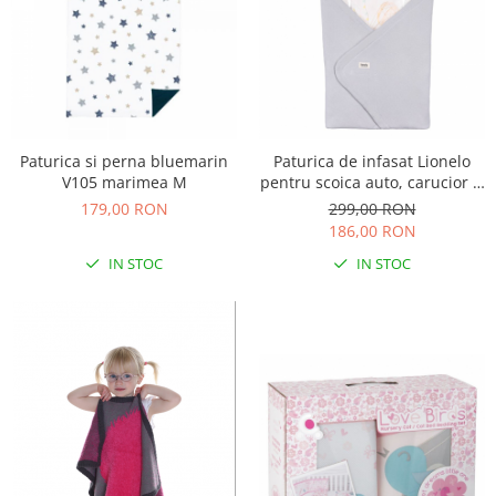
Paturica si perna bluemarin
Paturica de infasat Lionelo
V105 marimea M
pentru scoica auto, carucior si
landou Albastru
179,00 RON
299,00 RON
186,00 RON
IN STOC
IN STOC