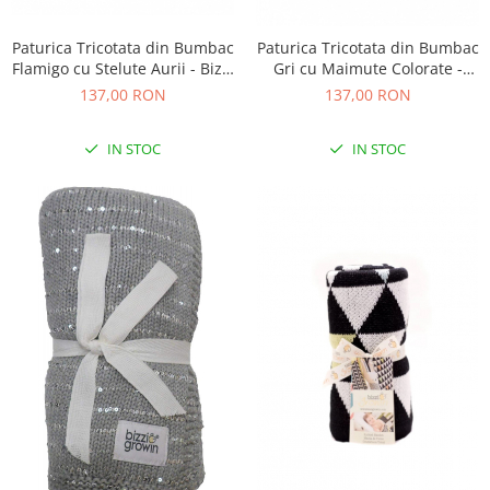
Paturica Tricotata din Bumbac
Paturica Tricotata din Bumbac
Flamigo cu Stelute Aurii - Bizzi
Gri cu Maimute Colorate -
Growin
Bizzi Growin
137,00 RON
137,00 RON
IN STOC
IN STOC