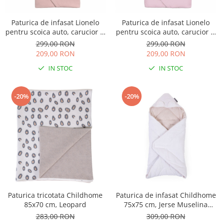
Paturica de infasat Lionelo
Paturica de infasat Lionelo
pentru scoica auto, carucior si
pentru scoica auto, carucior si
landou Bej
landou Roz
299,00 RON
299,00 RON
209,00 RON
209,00 RON
IN STOC
IN STOC
-20%
-20%
Paturica tricotata Childhome
Paturica de infasat Childhome
85x70 cm, Leopard
75x75 cm, Jerse Muselina
Teddy
283,00 RON
309,00 RON