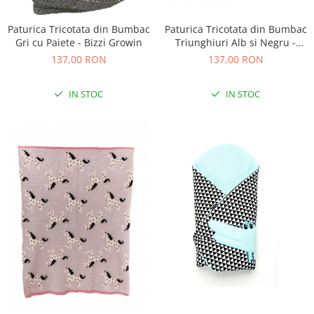
Paturica Tricotata din Bumbac
Paturica Tricotata din Bumbac
Gri cu Paiete - Bizzi Growin
Triunghiuri Alb si Negru -
Bizzi Growin
137,00 RON
137,00 RON
IN STOC
IN STOC