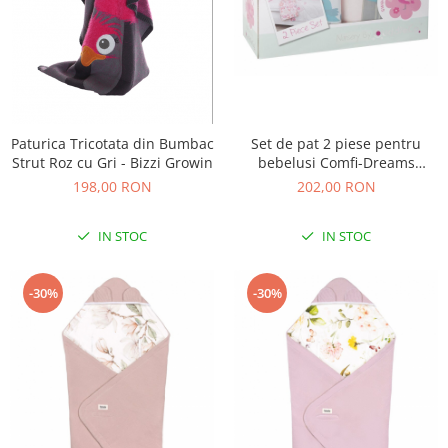
Paturica Tricotata din Bumbac
Set de pat 2 piese pentru
Strut Roz cu Gri - Bizzi Growin
bebelusi Comfi-Dreams
Lovebirds 843022
198,00 RON
202,00 RON
IN STOC
IN STOC
-30%
-30%