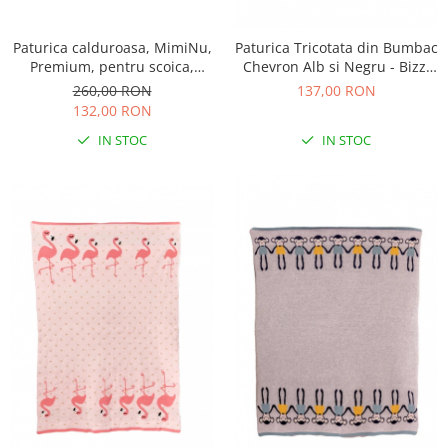
Saltele de infasat
Paturica calduroasa, MimiNu,
Paturica Tricotata din Bumbac
Premium, pentru scoica,
Chevron Alb si Negru - Bizzi
scaun auto/carucior, cu
Growin
260,00 RON
137,00 RON
volanas si dantela,
132,00 RON
Dimensiune 90x90 cm, din
IN STOC
IN STOC
Bumbac, Meadow