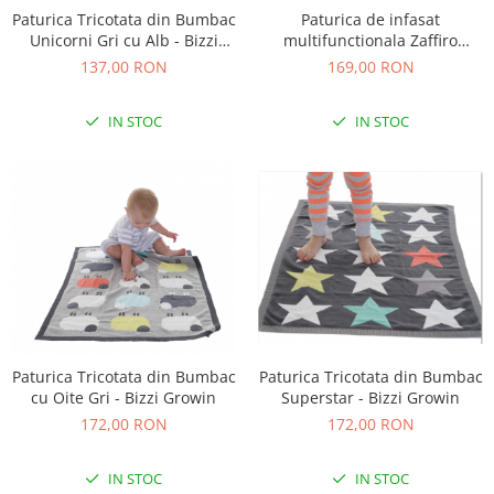
Paturica de infasat
Paturica Tricotata din Bumbac
multifunctionala Zaffiro
Unicorni Gri cu Alb - Bizzi
Crocodil Womar AN-BWZF-
Growin
169,00 RON
137,00 RON
05CR
IN STOC
IN STOC
Paturica Tricotata din Bumbac
Paturica Tricotata din Bumbac
cu Oite Gri - Bizzi Growin
Superstar - Bizzi Growin
172,00 RON
172,00 RON
IN STOC
IN STOC