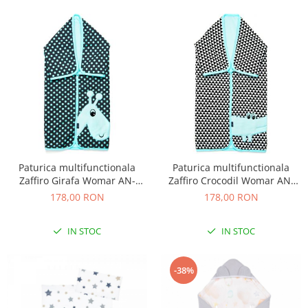
Paturica multifunctionala
Paturica multifunctionala
Zaffiro Girafa Womar AN-
Zaffiro Crocodil Womar AN-
OWZF-04GR
OWZF-04CR
178,00 RON
178,00 RON
IN STOC
IN STOC
-38%