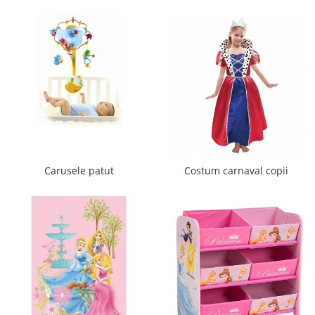
Dulap si cutii depozitare jucarii
Fotolii copii
Lampi de veghe
Mobilier Birou
Sac de dormit copii
Sac de dormit 60 cm
Sac de dormit 70 cm
Sac de dormit 80 cm
Carusele patut
Costum carnaval copii
Sac de dormit 90 cm
Sac de dormit 100 cm
Sac de dormit 110 cm
Sac de dormit 120 cm
Sac de dormit 130 cm
Sac de dormit 140 cm
Sac de dormit 150 cm
Sac de dormit tineret