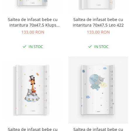
Dulap si cutii depozitare jucarii
Fotolii copii
Saltea de Infasat bebe cu
Saltea de infasat bebe cu
intaritura 70x47,5 Klups
intaritura 70x47,5 Leo 422
Lampi de veghe
Dream World C007
133,00 RON
133,00 RON
Mobilier Birou
Sac de dormit copii
IN STOC
IN STOC
Sac de dormit 60 cm
Sac de dormit 70 cm
Sac de dormit 80 cm
Sac de dormit 90 cm
Sac de dormit 100 cm
Sac de dormit 110 cm
Sac de dormit 120 cm
Sac de dormit 130 cm
Sac de dormit 140 cm
Sac de dormit 150 cm
Sac de dormit tineret
Saltea de infasat bebe cu
Saltea de infasat bebe cu