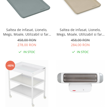
Saltea de infasat, Lionelo,
Saltea de infasat, Lionelo,
Megs, Moale, Utilizabil si fara
Megs, Moale, Utilizabil si fara
husa, Impermeabila, Design
husa, Impermeabila, Design
458,00 RON
458,00 RON
ergonomic, 70x49 cm, Fara
ergonomic, 70x49 cm, Fara
278,00 RON
284,00 RON
BPA, 0 luni+, Gri
BPA, 0 luni+, Bej
IN STOC
IN STOC
-46%