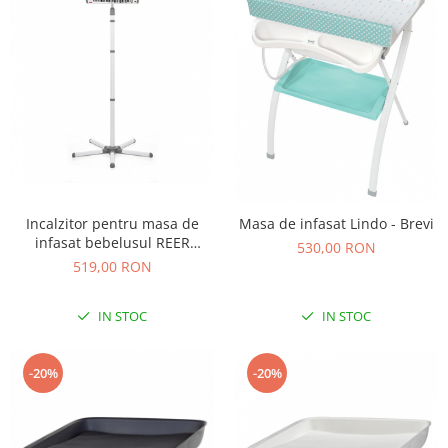
Incalzitor pentru masa de
Masa de infasat Lindo - Brevi
infasat bebelusul REER
530,00 RON
EasyHeat Flex
519,00 RON
IN STOC
IN STOC
-20%
-20%