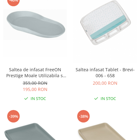
-46%
Saltea de infasat FreeON
Saltea infasat Tablet - Brevi-
Prestige Moale Utilizabila si
006 - 658
fara husa Design ergonomic
359,00 RON
200,00 RON
Spuma PU 70x44.5x11 cm Fara
195,00 RON
BPA 0 luni+ Grey
IN STOC
IN STOC
-39%
-38%