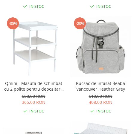
IN STOC
IN STOC
-35%
-20%
Qmini - Masuta de schimbat
Rucsac de infasat Beaba
cu 2 polite pentru depozitare
Vancouver Heather Grey
Alb
558,00 RON
510,00 RON
365,00 RON
408,00 RON
IN STOC
IN STOC