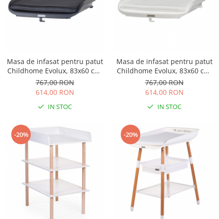
Masa de infasat pentru patut
Masa de infasat pentru patut
Childhome Evolux, 83x60 cm,
Childhome Evolux, 83x60 cm,
Antracit
Alb
767,00 RON
767,00 RON
614,00 RON
614,00 RON
IN STOC
IN STOC
-20%
-20%