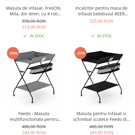
Masuta de infasat, FreeON,
Incalzitor pentru masa de
Mila, din lemn, cu 4 roti
infasat bebelusul REER
pentru transport facil, cu 3
FeelWell 1926
590,00 RON
325,00 RON
suprafete de depozitare,
319,00 RON
76x54x86 cm, White
IN STOC
IN STOC
-29%
-29%
Feedo - Masuta
Masuta pentru infasat si
multifunctionala pentru
schimbat scutece Feedo din
infasat si schimbat scutece
fier, panza si in
486,00 RON
486,00 RON
pliabila 80.5 x 67 x 102.5 cm
343,00 RON
343,00 RON