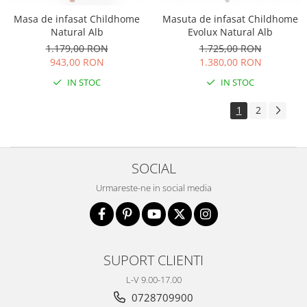
Masa de infasat Childhome
Masuta de infasat Childhome
Natural Alb
Evolux Natural Alb
1.179,00 RON
1.725,00 RON
943,00 RON
1.380,00 RON
IN STOC
IN STOC
1
2
SOCIAL
Urmareste-ne in social media
SUPORT CLIENTI
L-V 9.00-17.00
0728709900