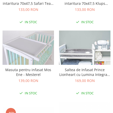
intaritura 70x47,5 Safari Team
intaritura 70x47,5 Klups
Saltele de infasat
424
Teddy Bear 419
133,00 RON
133,00 RON
IN STOC
IN STOC
Masuta pentru infasat Mos
Saltea de Infasat Prince
Ene - Mesterel
Lionheart cu Lumina Integrata
si Husa Impermeabila Gri
139,00 RON
169,00 RON
IN STOC
IN STOC