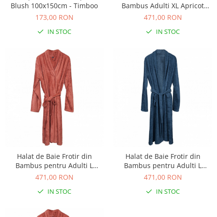
Blush 100x150cm - Timboo
Bambus Adulti XL Apricot
Dulap si cutii depozitare jucarii
Blush - Timboo
173,00 RON
471,00 RON
Fotolii copii
IN STOC
IN STOC
Lampi de veghe
Mobilier Birou
Sac de dormit copii
Sac de dormit 60 cm
Sac de dormit 70 cm
Sac de dormit 80 cm
Sac de dormit 90 cm
Sac de dormit 100 cm
Sac de dormit 110 cm
Halat de Baie Frotir din
Halat de Baie Frotir din
Sac de dormit 120 cm
Bambus pentru Adulti L
Bambus pentru Adulti L
Apricot Blush - Timboo
Bleumarin - Timboo
Sac de dormit 130 cm
471,00 RON
471,00 RON
Sac de dormit 140 cm
IN STOC
IN STOC
Sac de dormit 150 cm
Sac de dormit tineret