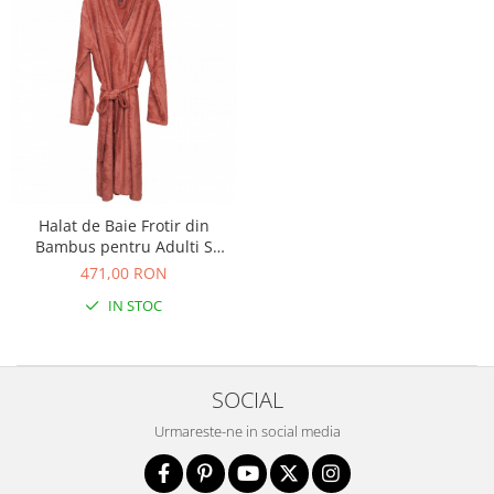
Saltele de infasat
Halat de Baie Frotir din
Bambus pentru Adulti S
Apricot Blush - Timboo
471,00 RON
IN STOC
SOCIAL
Urmareste-ne in social media