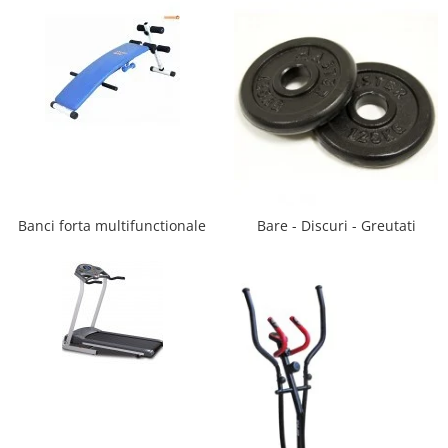
Saltele de la 120 x 60 cm
Saltele de la 140 x 70 cm
Saltele 127 x 63 cm
Saltele de la 160 x 80 cm
Saltele gonflabile
Lenjerii patuturi
Lenjerii patut 120 x 60 cm
Lenjerii patut 140 x 70 cm
Lenjerie patuturi tineret
Banci forta multifunctionale
Bare - Discuri - Greutati
Baldachin patut
Paturici copii
Perne copii si mamici
Protectii saltea
Tarcuri si patuturi pliabile
Patut pliant copii
Tarc de joaca copii
Comode copii