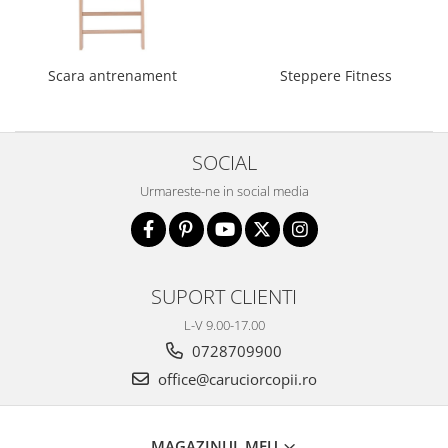
Biciclete copii cu roti 16 inch (4-9
ani)
Biciclete copii cu roti 20 inch
Scara antrenament
Steppere Fitness
Biciclete cu roti 24 inch
Biciclete cu roti 26 inch
Biciclete cu roti 27 inch
SOCIAL
Biciclete cu roti 28 inch
Biciclete fara pedale
Urmareste-ne in social media
Casca protectie copii
Karturi si masinute cu pedale
Masinute fara pedale
SUPORT CLIENTI
Role copii si adulti
L-V 9.00-17.00
Scaune de biciclete copii
0728709900
Skateboard
office@caruciorcopii.ro
Trotinete copii si adulti
Masinute si motociclete electrice
MAGAZINUL MEU