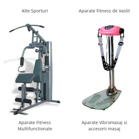
Scaune auto copii de la nastere
Alte Sporturi
Aparate Fitness de Vaslit
Scaune auto 9 kg +
Scaune auto 15 kg +
Inaltatoare auto copii
Scaune auto ISOFIX
Accesorii scaune auto
Scaune de masa
Camera copilului
Patuturi din lemn
Patuturi lemn pana la 120 x 60 cm
Patuturi lemn 140 x 70 cm
Pat copii 160 x 80 cm
Pat tineret
Aparate Fitness
Aparate Vibromasaj si
Saltele patut copii
Multifunctionale
accesorii masaj
Saltele mici