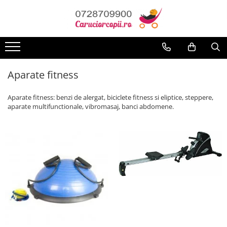
Toate Produsele
Carucioare copii
Carucioare sport copii
Aparate fitness
Carucioare copii 2in1
Aparate fitness: benzi de alergat, biciclete fitness si eliptice, steppere,
Carucioare copii 3in1
aparate multifunctionale, vibromasaj, banci abdomene.
Carucioare gemeni
Accesorii carucioare
Landouri pentru bebelusi
Saci si invelitoare
Huse ploaie si antiinsecte
Genti mamici
Umbrele carucioare
Accesorii diverse carucioare
Scaune auto copii