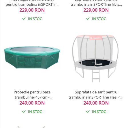
pentru trambulina inSPORTline
trambulina inSPORTline Irbiso
229,00 RON
Irbiso 427 cm
229,00 RON
305 cm
IN STOC
IN STOC
Protectie pentru baza
Suprafata de sarit pentru
trambulinei 457 cm -
trambulina inSPORTline Flea Pro
249,00 RON
inSPORTline
249,00 RON
244 cm
IN STOC
IN STOC