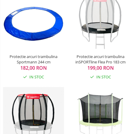
Sac de dormit 120 cm
Sac de dormit 130 cm
Sac de dormit 140 cm
Sac de dormit 150 cm
Sac de dormit tineret
Saltele de infasat
Protectie arcuri trambulina
Protectie arcuri trambulina
Sportmann 244 cm
inSPORTline Flea Pro 183 cm
182,00 RON
199,00 RON
IN STOC
IN STOC