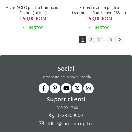
Arcuri SOLO pentru trambulina
Protectie arcuri pentru
Favorit (10 buc)
trambulina Sportmann 366 cm
250,00 RON
253,00 RON
IN STOC
IN STOC
1
2
3
5
...
Social
Urmareste-ne in social media
Suport clienti
L-V 9.00-17.00
0728709900
office@caruciorcopii.ro