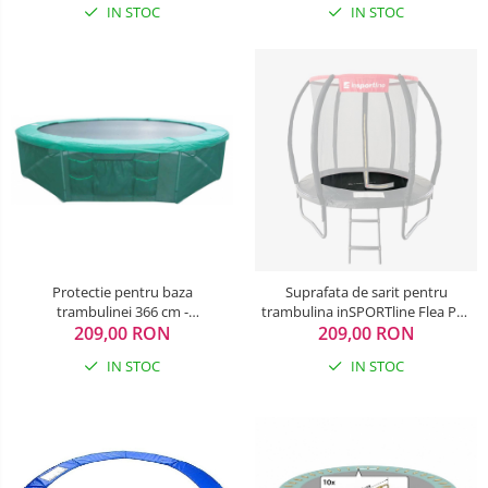
IN STOC
IN STOC
Protectie pentru baza
Suprafata de sarit pentru
trambulinei 366 cm -
trambulina inSPORTline Flea Pro
209,00 RON
inSPORTline
209,00 RON
183 cm
IN STOC
IN STOC