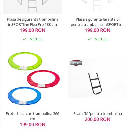
Plasa de siguranta trambulina
Plasa siguranta fara stalpi
inSPORTline Flea Pro 183 cm
pentru trambulina inSPORTline
199,00 RON
199,00 RON
Irbiso 366 cm
IN STOC
IN STOC
Protectie arcuri trambulina 366
Scara "M"pentru trambulina
cm
200,00 RON
199,00 RON