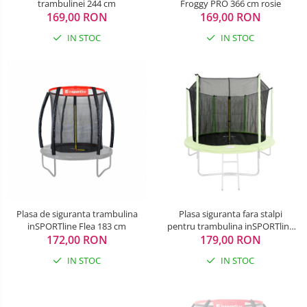
trambulinei 244 cm
Froggy PRO 366 cm rosie
169,00 RON
169,00 RON
Costum carnaval copii
IN STOC
IN STOC
Covoare copii
Dulap si cutii depozitare jucarii
Fotolii copii
Lampi de veghe
Mobilier Birou
Sac de dormit copii
Sac de dormit 60 cm
Plasa de siguranta trambulina
Plasa siguranta fara stalpi
Sac de dormit 70 cm
inSPORTline Flea 183 cm
pentru trambulina inSPORTline
Sac de dormit 80 cm
172,00 RON
179,00 RON
Irbiso 305 cm
Sac de dormit 90 cm
IN STOC
IN STOC
Sac de dormit 100 cm
Sac de dormit 110 cm