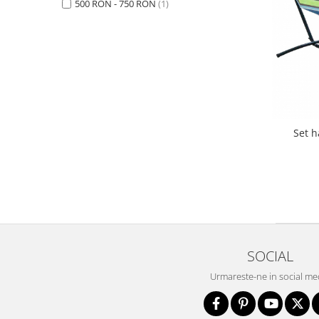
Saltele de la 120 x 60 cm
500 RON - 750 RON
(1)
Saltele de la 140 x 70 cm
Saltele 127 x 63 cm
Saltele de la 160 x 80 cm
Saltele gonflabile
Lenjerii patuturi
Lenjerii patut 120 x 60 cm
Set h
Lenjerii patut 140 x 70 cm
Lenjerie patuturi tineret
Baldachin patut
Paturici copii
Perne copii si mamici
Protectii saltea
Tarcuri si patuturi pliabile
SOCIAL
Patut pliant copii
Urmareste-ne in social me
Tarc de joaca copii
Comode copii