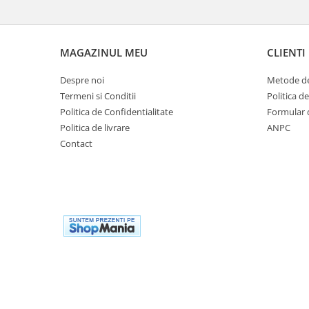
Bariere si protectie laterala pat
Bariere de protectie pat
Porti de siguranta
MAGAZINUL MEU
CLIENTI
Carusele patut
Despre noi
Metode de
Costum carnaval copii
Termeni si Conditii
Politica d
Covoare copii
Politica de Confidentialitate
Formular 
Politica de livrare
ANPC
Dulap si cutii depozitare jucarii
Contact
Fotolii copii
Lampi de veghe
Mobilier Birou
Sac de dormit copii
Sac de dormit 60 cm
Sac de dormit 70 cm
Sac de dormit 80 cm
Sac de dormit 90 cm