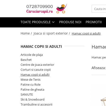
Toate Produsele
TOATE PRODUSELE
PRODUSE NOI
PROMOTII
Carucioare copii
Carucioare sport copii
Home /
Joaca si sport exterior /
Hamac copii si adulti
Carucioare copii 2in1
Hamac 
Carucioare copii 3in1
HAMAC COPII SI ADULTI
Carucioare gemeni
Articole de plaja
Hamac pent
Baschet
Accesorii carucioare
Centre de joaca exterior
Afiseaza:
Landouri pentru bebelusi
Corturi si casute copii
Saci si invelitoare
Hamac copii si adulti
Mese de Tenis
Huse ploaie si antiinsecte
Patine cu Role
Genti mamici
Patine de gheata
Umbrele carucioare
SANIUTE
Accesorii diverse carucioare
Ski & Snowboard
Trambuline si accesorii
Scaune auto copii