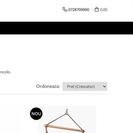
0728709900
0,00
incolo.
Ordoneaza:
NOU