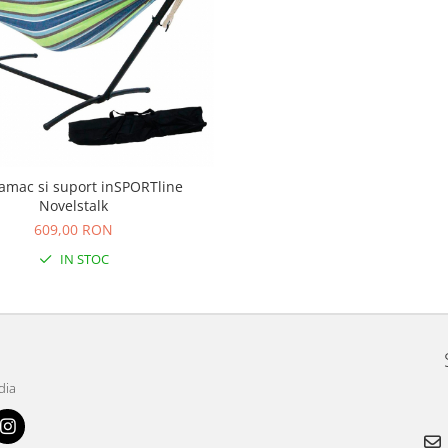
amac si suport inSPORTline
Novelstalk
609,00 RON
IN STOC
dia