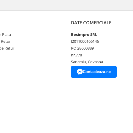
DATE COMERCIALE
 Plata
Besimpro SRL
e Retur
J2011000166146
de Retur
RO 28600889
nr.778
Sancraiu, Covasna
Contacteaza-ne