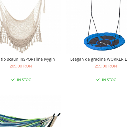
tip scaun inSPORTline Ivygin
Leagan de gradina WORKER 
209,00 RON
259,00 RON
IN STOC
IN STOC