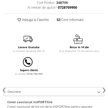
Cod Produs:
3487IN
Dulap si cutii depozitare jucarii
Ai nevoie de ajutor?
0728709900
Fotolii copii
Adauga la Favorite
Cere informatii
Lampi de veghe
Mobilier Birou
Sac de dormit copii
Sac de dormit 60 cm
Livrare Gratuita
Retur in 14 zile
Sac de dormit 70 cm
la comenzi de peste 300 lei
Ai la dispozitie 14 zile pentru retur
Sac de dormit 80 cm
Sac de dormit 90 cm
Sac de dormit 100 cm
Suport clienti
la telefon
0728.709.900
Sac de dormit 110 cm
Sac de dormit 120 cm
Sac de dormit 130 cm
Descriere
Sac de dormit 140 cm
Sac de dormit 150 cm
Covor cauciucat inSPORTline
Sac de dormit tineret
Covor cauciucat de 0,6 cm de la inSPORTline pentru aparate