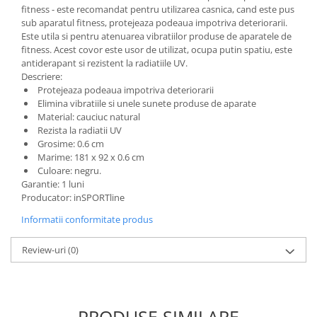
fitness - este recomandat pentru utilizarea casnica, cand este pus
Saltele de infasat
sub aparatul fitness, protejeaza podeaua impotriva deteriorarii.
Este utila si pentru atenuarea vibratiilor produse de aparatele de
fitness. Acest covor este usor de utilizat, ocupa putin spatiu, este
antiderapant si rezistent la radiatiile UV.
Descriere:
Protejeaza podeaua impotriva deteriorarii
Elimina vibratiile si unele sunete produse de aparate
Material: cauciuc natural
Rezista la radiatii UV
Grosime: 0.6 cm
Marime: 181 x 92 x 0.6 cm
Culoare: negru.
Garantie: 1 luni
Producator: inSPORTline
Informatii conformitate produs
Review-uri
(0)
PRODUSE SIMILARE