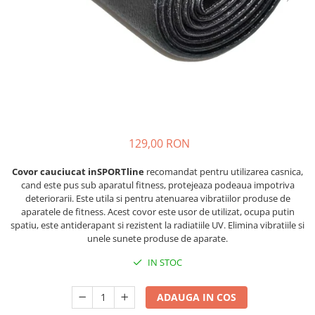
Lenjerii patut 120 x 60 cm
Saltele si Covoare sport Fitness
Trambuline si accesorii
Tensiometre
Papusi si cele necesare
Biciclete fara pedale
Lenjerii patut 140 x 70 cm
sau Yoga
Accesorii Trambuline
Termometre
Trenulete jucarii
Lenjerie patuturi tineret
Casca protectie copii
Scara antrenament
Trambuline
Termometre camera si baie
Baldachin patut
Karturi si masinute cu pedale
Steppere Fitness
Termometre copii si bebe
Paturici copii
Masinute fara pedale
Umidificatoare electrice aer
Perne copii si mamici
Role copii si adulti
Protectii saltea
Scaune de biciclete copii
Tarcuri si patuturi pliabile
129,00 RON
Skateboard
Patut pliant copii
Tarc de joaca copii
Trotinete copii si adulti
Covor cauciucat inSPORTline
recomandat pentru utilizarea casnica,
cand este pus sub aparatul fitness, protejeaza podeaua impotriva
Comode copii
deteriorarii. Este utila si pentru atenuarea vibratiilor produse de
Bariere si protectie laterala pat
aparatele de fitness. Acest covor este usor de utilizat, ocupa putin
spatiu, este antiderapant si rezistent la radiatiile UV. Elimina vibratiile si
Bariere de protectie pat
unele sunete produse de aparate.
Porti de siguranta
IN STOC
Carusele patut
Costum carnaval copii
ADAUGA IN COS
Covoare copii