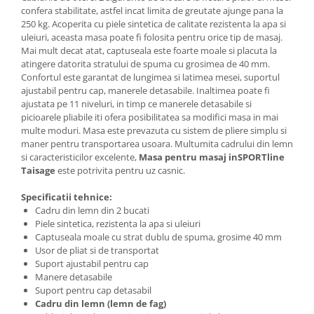
confera stabilitate, astfel incat limita de greutate ajunge pana la
250 kg. Acoperita cu piele sintetica de calitate rezistenta la apa si
uleiuri, aceasta masa poate fi folosita pentru orice tip de masaj.
Mai mult decat atat, captuseala este foarte moale si placuta la
atingere datorita stratului de spuma cu grosimea de 40 mm.
Confortul este garantat de lungimea si latimea mesei, suportul
ajustabil pentru cap, manerele detasabile. Inaltimea poate fi
ajustata pe 11 niveluri, in timp ce manerele detasabile si
picioarele pliabile iti ofera posibilitatea sa modifici masa in mai
multe moduri. Masa este prevazuta cu sistem de pliere simplu si
maner pentru transportarea usoara. Multumita cadrului din lemn
si caracteristicilor excelente,
Masa pentru masaj inSPORTline
Taisage
este potrivita pentru uz casnic.
Specificatii tehnice:
Cadru din lemn din 2 bucati
Piele sintetica, rezistenta la apa si uleiuri
Captuseala moale cu strat dublu de spuma, grosime 40 mm
Usor de pliat si de transportat
Suport ajustabil pentru cap
Manere detasabile
Suport pentru cap detasabil
Cadru din lemn (lemn de fag)