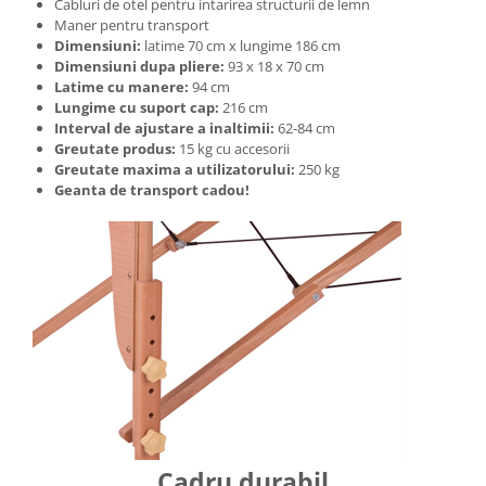
Cabluri de otel pentru intarirea structurii de lemn
Maner pentru transport
Dimensiuni:
latime 70 cm x lungime 186 cm
Dimensiuni dupa pliere:
93 x 18 x 70 cm
Latime cu manere:
94 cm
Lungime cu suport cap:
216 cm
Interval de ajustare a inaltimii:
62-84 cm
Greutate produs:
15 kg cu accesorii
Greutate maxima a utilizatorului:
250 kg
Geanta de transport cadou!
Cadru durabil