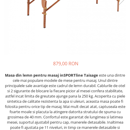
Lenjerii patut 120 x 60 cm
Saltele si Covoare sport Fitness
Trambuline si accesorii
Tensiometre
Papusi si cele necesare
Biciclete fara pedale
Lenjerii patut 140 x 70 cm
sau Yoga
Accesorii Trambuline
Termometre
Trenulete jucarii
Lenjerie patuturi tineret
Casca protectie copii
Scara antrenament
Trambuline
Termometre camera si baie
Baldachin patut
Karturi si masinute cu pedale
Steppere Fitness
Termometre copii si bebe
Paturici copii
Masinute fara pedale
Umidificatoare electrice aer
Perne copii si mamici
Role copii si adulti
Protectii saltea
Scaune de biciclete copii
Tarcuri si patuturi pliabile
Skateboard
Patut pliant copii
879,00 RON
Tarc de joaca copii
Trotinete copii si adulti
Masa din lemn pentru masaj inSPORTline Taisage
este una dintre
Comode copii
cele mai populare modele de mese pentru masaj. Unul dintre
principalele sale avantaje este cadrul de lemn durabil. Cablurile de otel
Bariere si protectie laterala pat
si 2 sigurante de blocare la fiecare picior al mesei confera stabilitate,
Bariere de protectie pat
astfel incat limita de greutate ajunge pana la 250 kg. Acoperita cu piele
sintetica de calitate rezistenta la apa si uleiuri, aceasta masa poate fi
Porti de siguranta
folosita pentru orice tip de masaj. Mai mult decat atat, captuseala este
Carusele patut
foarte moale si placuta la atingere datorita stratului de spuma cu
grosimea de 40 mm. Confortul este garantat de lungimea si latimea
Costum carnaval copii
mesei, suportul ajustabil pentru cap, manerele detasabile. Inaltimea
poate fi ajustata pe 11 niveluri, in timp ce manerele detasabile si
Covoare copii