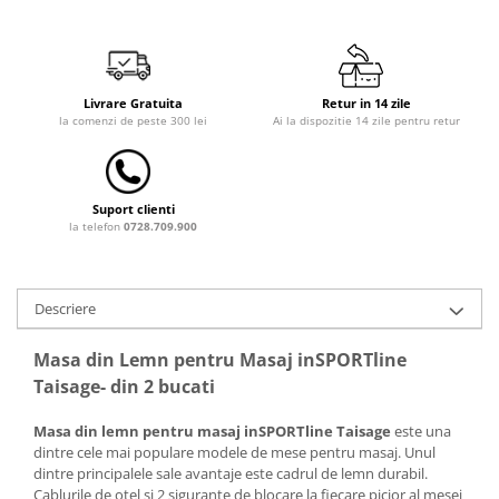
Saltele de infasat
Livrare Gratuita
Retur in 14 zile
la comenzi de peste 300 lei
Ai la dispozitie 14 zile pentru retur
Suport clienti
la telefon
0728.709.900
Descriere
Masa din Lemn pentru Masaj inSPORTline
Taisage- din 2 bucati
Masa din lemn pentru masaj inSPORTline Taisage
este una
dintre cele mai populare modele de mese pentru masaj. Unul
dintre principalele sale avantaje este cadrul de lemn durabil.
Cablurile de otel si 2 sigurante de blocare la fiecare picior al mesei