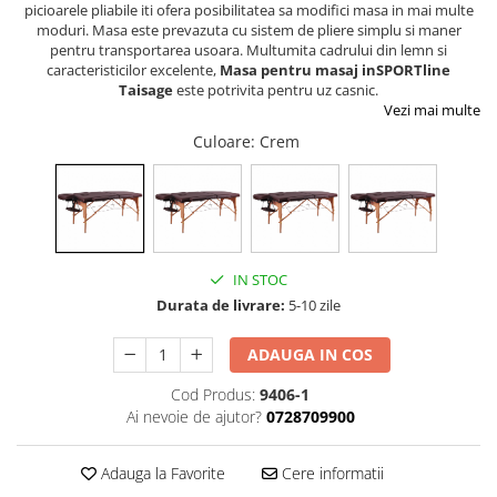
picioarele pliabile iti ofera posibilitatea sa modifici masa in mai multe
Dulap si cutii depozitare jucarii
moduri. Masa este prevazuta cu sistem de pliere simplu si maner
pentru transportarea usoara. Multumita cadrului din lemn si
Fotolii copii
caracteristicilor excelente,
Masa pentru masaj inSPORTline
Taisage
este potrivita pentru uz casnic.
Lampi de veghe
Vezi mai multe
Mobilier Birou
Culoare
: Crem
Sac de dormit copii
Sac de dormit 60 cm
Sac de dormit 70 cm
Sac de dormit 80 cm
IN STOC
Sac de dormit 90 cm
Durata de livrare:
5-10 zile
Sac de dormit 100 cm
Sac de dormit 110 cm
ADAUGA IN COS
Sac de dormit 120 cm
Cod Produs:
9406-1
Sac de dormit 130 cm
Ai nevoie de ajutor?
0728709900
Sac de dormit 140 cm
Sac de dormit 150 cm
Adauga la Favorite
Cere informatii
Sac de dormit tineret