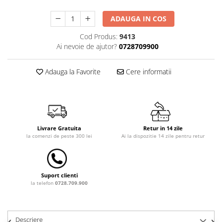
Dulap si cutii depozitare jucarii
ADAUGA IN COS
Fotolii copii
Cod Produs:
9413
Lampi de veghe
Ai nevoie de ajutor?
0728709900
Mobilier Birou
Adauga la Favorite
Cere informatii
Sac de dormit copii
Sac de dormit 60 cm
Sac de dormit 70 cm
Sac de dormit 80 cm
Sac de dormit 90 cm
Livrare Gratuita
Retur in 14 zile
la comenzi de peste 300 lei
Ai la dispozitie 14 zile pentru retur
Sac de dormit 100 cm
Sac de dormit 110 cm
Sac de dormit 120 cm
Suport clienti
Sac de dormit 130 cm
la telefon
0728.709.900
Sac de dormit 140 cm
Sac de dormit 150 cm
Sac de dormit tineret
Descriere