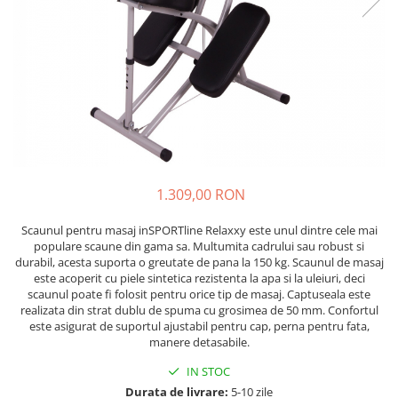
Lenjerii patut 120 x 60 cm
Saltele si Covoare sport Fitness
Trambuline si accesorii
Tensiometre
Papusi si cele necesare
Biciclete fara pedale
Lenjerii patut 140 x 70 cm
sau Yoga
Accesorii Trambuline
Termometre
Trenulete jucarii
Lenjerie patuturi tineret
Casca protectie copii
Scara antrenament
Trambuline
Termometre camera si baie
Baldachin patut
Karturi si masinute cu pedale
Steppere Fitness
Termometre copii si bebe
Paturici copii
Masinute fara pedale
Umidificatoare electrice aer
Perne copii si mamici
Role copii si adulti
Protectii saltea
Scaune de biciclete copii
Tarcuri si patuturi pliabile
Skateboard
Patut pliant copii
1.309,00 RON
Tarc de joaca copii
Trotinete copii si adulti
Scaunul pentru masaj inSPORTline Relaxxy este unul dintre cele mai
Comode copii
populare scaune din gama sa. Multumita cadrului sau robust si
durabil, acesta suporta o greutate de pana la 150 kg. Scaunul de masaj
Bariere si protectie laterala pat
este acoperit cu piele sintetica rezistenta la apa si la uleiuri, deci
Bariere de protectie pat
scaunul poate fi folosit pentru orice tip de masaj. Captuseala este
realizata din strat dublu de spuma cu grosimea de 50 mm. Confortul
Porti de siguranta
este asigurat de suportul ajustabil pentru cap, perna pentru fata,
Carusele patut
manere detasabile.
Costum carnaval copii
IN STOC
Durata de livrare:
5-10 zile
Covoare copii