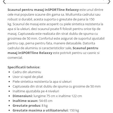
Saltele de infasat
Scaunul pentru masaj inSPORTline Relaxxy
este unul dintre
cele mai populare scaune din gama sa. Multumita cadrului sau
robust si durabil, acesta suporta o greutate de pana la 150
kg. Scaunul de masaj este acoperit cu piele sintetica rezistenta la
apa si la uleiuri, deci scaunul poate fi folosit pentru orice tip de
masaj. Captuseala este realizata din strat dublu de spuma cu
grosimea de 50 mm. Confortul este asigurat de suportul ajustabil
pentru cap, perna pentru fata, manere detasabile. Datorita
cadrului de aluminiu si caracteristicilor sale,
Scaunul pentru
masaj inSPORTline Relaxxy
este potrivit pentru uz casnic si
comercial.
Specificatii tehnice:
Cadru din aluminiu
Usor si rapid de pliat
Piele sintetica rezistenta la apa si uleiuri
Captuseala din strat dublu de spuma cu grosime de 50 mm
Inaltime ajustabila pe 4 niveluri
Dimensiuni:
lungime 75 cm x inaltime 122 cm
Inaltime scaun:
54-65 cm
Greutate produs:
8 kg
Greutate maxima a utilizatorului:
150 kg