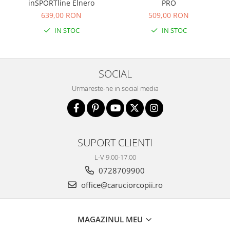
inSPORTline Elnero
PRO
639,00 RON
509,00 RON
IN STOC
IN STOC
SOCIAL
Urmareste-ne in social media
SUPORT CLIENTI
L-V 9.00-17.00
0728709900
office@caruciorcopii.ro
MAGAZINUL MEU