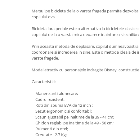
Saltele de la 120 x 60 cm
Saltele de la 140 x 70 cm
Mersul pe bicicleta de la o varsta frageda permite dezvolt
copilului dvs
Saltele 127 x 63 cm
Saltele de la 160 x 80 cm
Bicicleta fara pedale este o alternativa la bicicletele clasic
Saltele gonflabile
copilului de la o varsta mica deoarece inaintarea si echilibru
Lenjerii patuturi
Prin aceasta metoda de deplasare, copilul dumneavoastra is
Lenjerii patut 120 x 60 cm
coordonare si increderea in sine. Este o metoda ideala de i
varste fragede.
Lenjerii patut 140 x 70 cm
Lenjerie patuturi tineret
Model atractiv cu personajele indragite Disney, constructie 
Baldachin patut
Caracteristici:
Paturici copii
Perne copii si mamici
Manere anti-alunecare;
Cadru rezistent;
Protectii saltea
Roti din spuma EVA de 12 inch ;
Tarcuri si patuturi pliabile
Sezut ergonomic si confortabil;
Scaun ajustabil pe inaltime de la 39 - 41 cm;
Patut pliant copii
Ghidon reglabilpe inaltime de la 49 - 56 cm;
Tarc de joaca copii
Rulmenti din otel;
Comode copii
Greutate - 2.7 Kg;