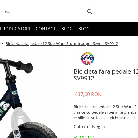
PRODUCATORI
CONTACT
BLOG
BLOG
e /
Bicicleta fara pedale 12 Star Wars Stormtrooper Seven SV9912
Bicicleta fara pedale 
SV9912
437,00 RON
Bicicleta fara pedale 12 Star Wars S
clasice cu pedale si permite plimbar
echilibrul se face cu piciorusele lui.
Culoare
:
Negru
IN STOC