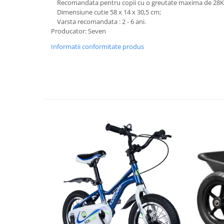
Recomandata pentru copii cu o greutate maxima de 28Kg s
Bariere si protectie laterala pat
Dimensiune cutie 58 x 14 x 30,5 cm;
Varsta recomandata : 2 - 6 ani.
Bariere de protectie pat
Producator: Seven
Porti de siguranta
Informatii conformitate produs
Carusele patut
Costum carnaval copii
Covoare copii
Dulap si cutii depozitare jucarii
Fotolii copii
Lampi de veghe
Mobilier Birou
Sac de dormit copii
Sac de dormit 60 cm
Sac de dormit 70 cm
Sac de dormit 80 cm
Sac de dormit 90 cm