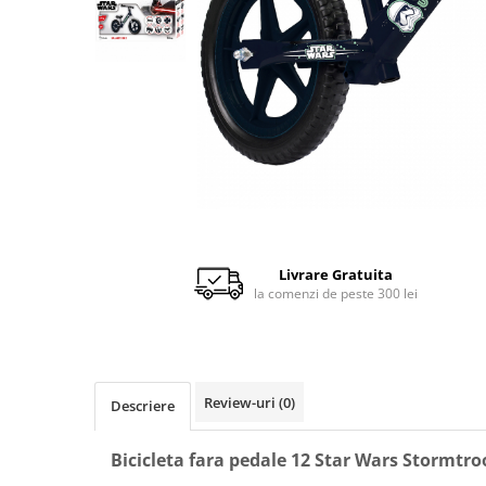
Scaune auto copii de la nastere
Scaune auto 9 kg +
Scaune auto 15 kg +
Inaltatoare auto copii
Scaune auto ISOFIX
Accesorii scaune auto
Scaune de masa
Camera copilului
Livrare Gratuita
Patuturi din lemn
la comenzi de peste 300 lei
Patuturi lemn pana la 120 x 60 cm
Patuturi lemn 140 x 70 cm
Pat copii 160 x 80 cm
Pat tineret
Review-uri
(0)
Descriere
Saltele patut copii
Bicicleta fara pedale 12 Star Wars Stormtr
Saltele mici