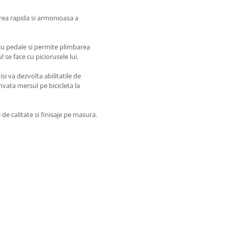
area rapida si armonioasa a
e cu pedale si permite plimbarea
l se face cu piciorusele lui.
i va dezvolta abilitatile de
nvata mersul pe bicicleta la
de calitate si finisaje pe masura.