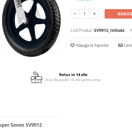
ADAUG
Cod Produs:
SV9912_Initiala
A
Adauga la Favorite
Cere 
Retur in 14 zile
Ai la dispozitie 14 zile pentru retur
ooper Seven SV9912