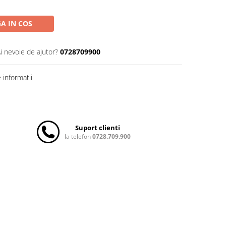
A IN COS
i nevoie de ajutor?
0728709900
informatii
Suport clienti
la telefon
0728.709.900