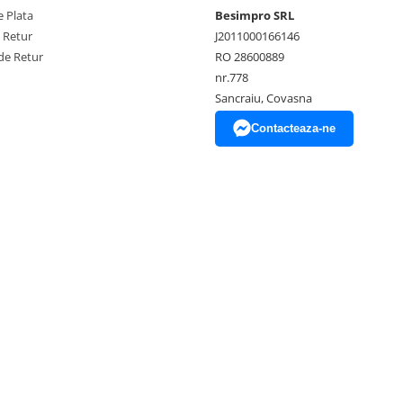
 Plata
Besimpro SRL
e Retur
J2011000166146
de Retur
RO 28600889
nr.778
Sancraiu, Covasna
Contacteaza-ne