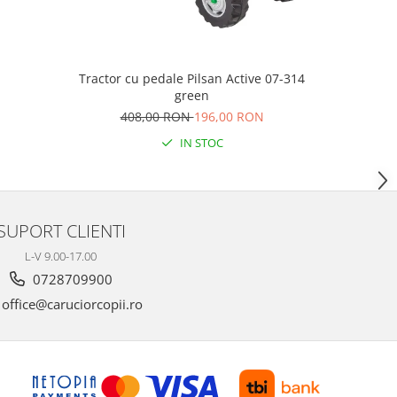
Tractor cu pedale Pilsan Active 07-314
Triciclet
green
Ki
408,00 RON
196,00 RON
IN STOC
SUPORT CLIENTI
L-V 9.00-17.00
0728709900
office@caruciorcopii.ro