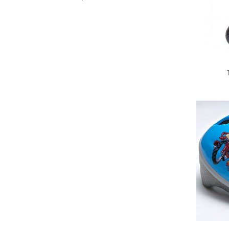
Scaune auto copii de la nastere
Scaune auto 9 kg +
Scaune auto 15 kg +
Inaltatoare auto copii
Scaune auto ISOFIX
Accesorii scaune auto
Scaune de masa
Camera copilului
Patuturi din lemn
Patuturi lemn pana la 120 x 60 cm
Patuturi lemn 140 x 70 cm
Pat copii 160 x 80 cm
Pat tineret
Saltele patut copii
Saltele mici