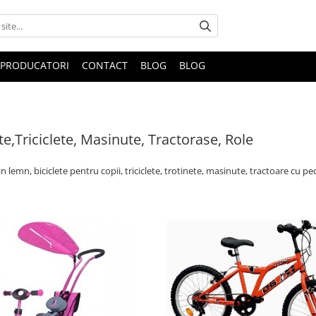
PRODUCATORI
CONTACT
BLOG
BLOG
ete,Triciclete, Masinute, Tractorase, Role
in lemn, biciclete pentru copii, triciclete, trotinete, masinute, tractoare cu pe