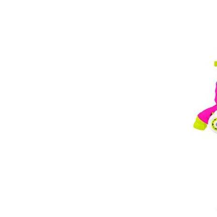
Saltele de la 120 x 60 cm
Saltele de la 140 x 70 cm
Saltele 127 x 63 cm
Saltele de la 160 x 80 cm
Saltele gonflabile
Lenjerii patuturi
Lenjerii patut 120 x 60 cm
Lenjerii patut 140 x 70 cm
Lenjerie patuturi tineret
Baldachin patut
Paturici copii
Perne copii si mamici
Protectii saltea
Tarcuri si patuturi pliabile
Patut pliant copii
Tarc de joaca copii
Comode copii