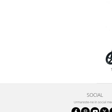
Bariere si protectie laterala pat
Bariere de protectie pat
Porti de siguranta
Carusele patut
Costum carnaval copii
Covoare copii
Dulap si cutii depozitare jucarii
Fotolii copii
Lampi de veghe
Mobilier Birou
Sac de dormit copii
Sac de dormit 60 cm
Sac de dormit 70 cm
SOCIAL
Sac de dormit 80 cm
Urmareste-ne in social me
Sac de dormit 90 cm