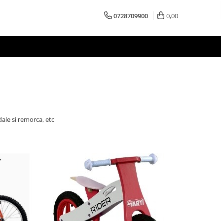
0728709900
0,00
dale si remorca, etc