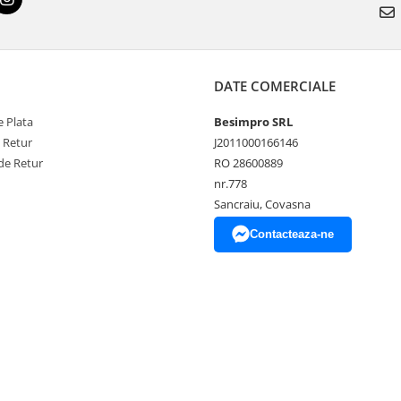
DATE COMERCIALE
 Plata
Besimpro SRL
e Retur
J2011000166146
de Retur
RO 28600889
nr.778
Sancraiu, Covasna
Contacteaza-ne