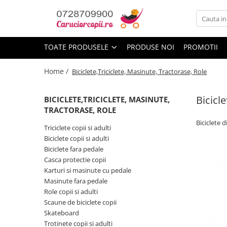
Toate Produsele
TOATE PRODUSELE
PRODUSE NOI
PROMOTII
Carucioare copii
Carucioare sport copii
Home /
Biciclete,Triciclete, Masinute, Tractorase, Role
Carucioare copii 2in1
Bicicl
Carucioare copii 3in1
BICICLETE,TRICICLETE, MASINUTE,
TRACTORASE, ROLE
Carucioare gemeni
Biciclete d
Triciclete copii si adulti
Accesorii carucioare
Biciclete copii si adulti
Landouri pentru bebelusi
Biciclete fara pedale
Saci si invelitoare
Casca protectie copii
Karturi si masinute cu pedale
Huse ploaie si antiinsecte
Masinute fara pedale
Genti mamici
Role copii si adulti
Umbrele carucioare
Scaune de biciclete copii
Accesorii diverse carucioare
Skateboard
Trotinete copii si adulti
Scaune auto copii