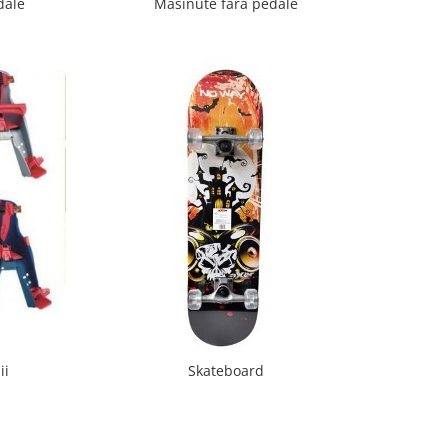
dale
Masinute fara pedale
ii
Skateboard