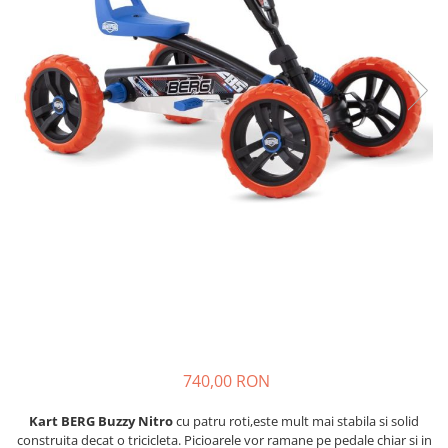
Scaune auto copii de la nastere
Scaune auto 9 kg +
Scaune auto 15 kg +
Inaltatoare auto copii
Scaune auto ISOFIX
Accesorii scaune auto
Scaune de masa
Camera copilului
Patuturi din lemn
Patuturi lemn pana la 120 x 60 cm
Patuturi lemn 140 x 70 cm
Pat copii 160 x 80 cm
Pat tineret
740,00 RON
Saltele patut copii
Kart BERG Buzzy Nitro
cu patru roti,este mult mai stabila si solid
Saltele mici
construita decat o tricicleta. Picioarele vor ramane pe pedale chiar si in