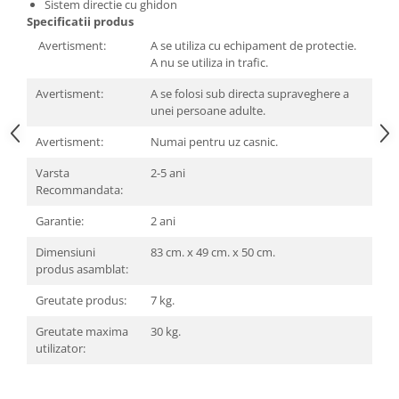
Sac de dormit 100 cm
Sistem directie cu ghidon
Specificatii produs
Sac de dormit 110 cm
Avertisment:
A se utiliza cu echipament de protectie.
Sac de dormit 120 cm
A nu se utiliza in trafic.
Sac de dormit 130 cm
Sac de dormit 140 cm
Avertisment:
A se folosi sub directa supraveghere a
unei persoane adulte.
Sac de dormit 150 cm
Sac de dormit tineret
Avertisment:
Numai pentru uz casnic.
Saltele de infasat
Varsta
2-5 ani
Recommandata:
Biciclete,Triciclete, Masinute,
Tractorase, Role
Garantie:
2 ani
Triciclete copii si adulti
Dimensiuni
83 cm. x 49 cm. x 50 cm.
Biciclete copii si adulti
produs asamblat:
Biciclete copii cu roti 10 inch (2-4
Greutate produs:
7 kg.
ani)
Biciclete copii cu roti 12 inch (3-6
Greutate maxima
30 kg.
ani)
utilizator:
Biciclete copii cu roti 14 inch (3-7
ani)