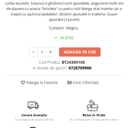
Saltele de la 120 x 60 cm
curbe ascutite. Scaunul si ghidonul sunt ajustabile, asigurand multi ani
de placere cu acesta "bicicleta" cu patru roti! Merge atat inainte cat si
Saltele de la 140 x 70 cm
inapoi cu ajutorul pedalelor. Ghidon ajustabil in inaltime. Scaun
Saltele 127 x 63 cm
ajustabil (3 pozitii)
Saltele de la 160 x 80 cm
Culoare
:
Negru
Saltele gonflabile
IN STOC
Lenjerii patuturi
Lenjerii patut 120 x 60 cm
ADAUGA IN COS
Lenjerii patut 140 x 70 cm
Cod Produs:
BT24300100
Lenjerie patuturi tineret
Ai nevoie de ajutor?
0728709900
Baldachin patut
Paturici copii
Adauga la Favorite
Cere informatii
Perne copii si mamici
Protectii saltea
Tarcuri si patuturi pliabile
Patut pliant copii
Livrare Gratuita
Retur in 14 zile
Tarc de joaca copii
la comenzi de peste 300 lei
Ai la dispozitie 14 zile pentru retur
Comode copii