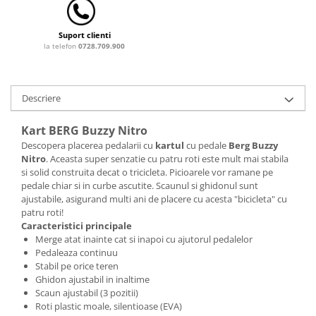
Bariere si protectie laterala pat
Bariere de protectie pat
Suport clienti
la telefon
0728.709.900
Porti de siguranta
Carusele patut
Costum carnaval copii
Descriere
Covoare copii
Kart BERG Buzzy Nitro
Dulap si cutii depozitare jucarii
Descopera placerea pedalarii cu
kartul
cu pedale
Berg Buzzy
Fotolii copii
Nitro
. Aceasta super senzatie cu patru roti este mult mai stabila
si solid construita decat o tricicleta. Picioarele vor ramane pe
Lampi de veghe
pedale chiar si in curbe ascutite. Scaunul si ghidonul sunt
ajustabile, asigurand multi ani de placere cu acesta "bicicleta" cu
Mobilier Birou
patru roti!
Sac de dormit copii
Caracteristici principale
Merge atat inainte cat si inapoi cu ajutorul pedalelor
Sac de dormit 60 cm
Pedaleaza continuu
Sac de dormit 70 cm
Stabil pe orice teren
Ghidon ajustabil in inaltime
Sac de dormit 80 cm
Scaun ajustabil (3 pozitii)
Sac de dormit 90 cm
Roti plastic moale, silentioase (EVA)