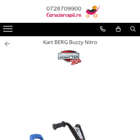
Toate Produsele
Carucioare copii
Kart BERG Buzzy Nitro
Carucioare sport copii
Carucioare copii 2in1
Carucioare copii 3in1
Carucioare gemeni
Accesorii carucioare
Landouri pentru bebelusi
Saci si invelitoare
Huse ploaie si antiinsecte
Genti mamici
Umbrele carucioare
Accesorii diverse carucioare
Scaune auto copii