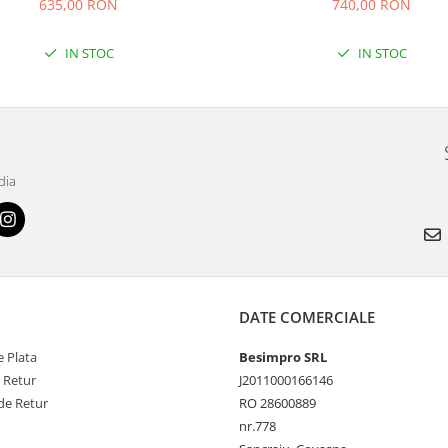
635,00 RON
740,00 RON
IN STOC
IN STOC
dia
DATE COMERCIALE
 Plata
Besimpro SRL
e Retur
J2011000166146
de Retur
RO 28600889
nr.778