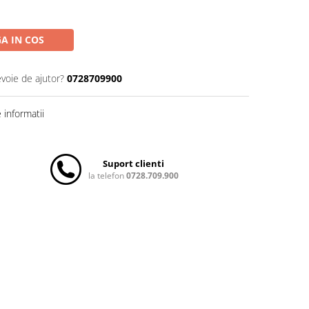
A IN COS
evoie de ajutor?
0728709900
informatii
Suport clienti
la telefon
0728.709.900