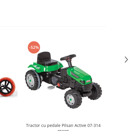
-52%
Tractor cu pedale Pilsan Active 07-314
Triciclet
green
Ki