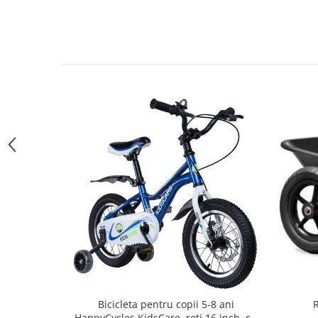
Sac de dormit 100 cm
Sac de dormit 110 cm
Sac de dormit 120 cm
Sac de dormit 130 cm
Sac de dormit 140 cm
Sac de dormit 150 cm
Sac de dormit tineret
Saltele de infasat
Biciclete,Triciclete, Masinute,
Tractorase, Role
Triciclete copii si adulti
Biciclete copii si adulti
Biciclete copii cu roti 10 inch (2-4
ani)
Biciclete copii cu roti 12 inch (3-6
ani)
Biciclete copii cu roti 14 inch (3-7
R
Bicicleta pentru copii 5-8 ani
ani)
HappyCycles KidsCare, roti 16 inch, cu