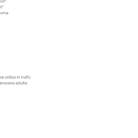
uri"
ri"
cursa
 utiliza in trafic.
persoane adulte.