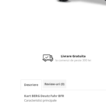
Scaune auto copii de la nastere
Scaune auto 9 kg +
Scaune auto 15 kg +
Inaltatoare auto copii
Scaune auto ISOFIX
Accesorii scaune auto
Scaune de masa
Camera copilului
Livrare Gratuita
la comenzi de peste 300 lei
Patuturi din lemn
Patuturi lemn pana la 120 x 60 cm
Patuturi lemn 140 x 70 cm
Pat copii 160 x 80 cm
Review-uri
(0)
Descriere
Pat tineret
Saltele patut copii
Kart BERG Deutz Fahr BFR
Caracteristici principale
Saltele mici