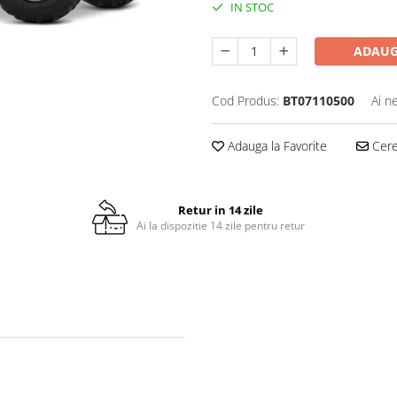
IN STOC
ADAUG
Cod Produs:
BT07110500
Ai n
Adauga la Favorite
Cere 
Retur in 14 zile
Ai la dispozitie 14 zile pentru retur