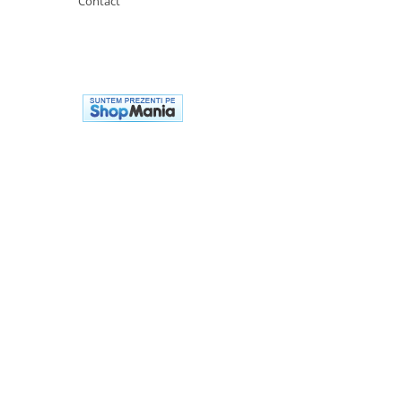
Contact
Premergatoare, Balansoare, Centre
si saltelute de joaca
Premergatoare
Calut Balansoar
Centre de joaca
Corturi de joaca
Covorase de joaca
Hamac pentru copii
Leagane / Balansoare / Sezlonguri
Trambuline copii
Jucarii pentru copii
Masute de joaca copii
Bucatarii copii
Carucioare papusi
Carusele bebelusi