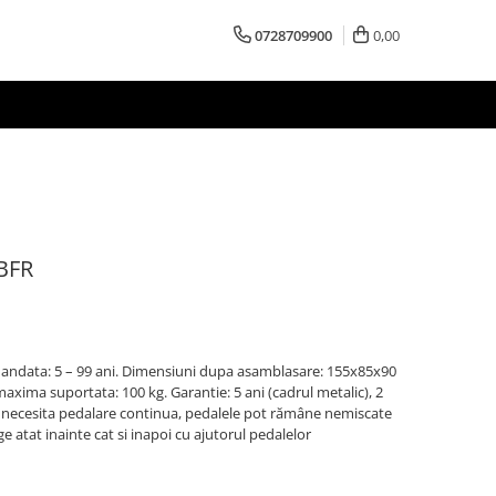
0728709900
0,00
 BFR
ndata: 5 – 99 ani. Dimensiuni dupa asamblasare: 155x85x90
axima suportata: 100 kg. Garantie: 5 ani (cadrul metalic), 2
nu necesita pedalare continua, pedalele pot rămâne nemiscate
e atat inainte cat si inapoi cu ajutorul pedalelor