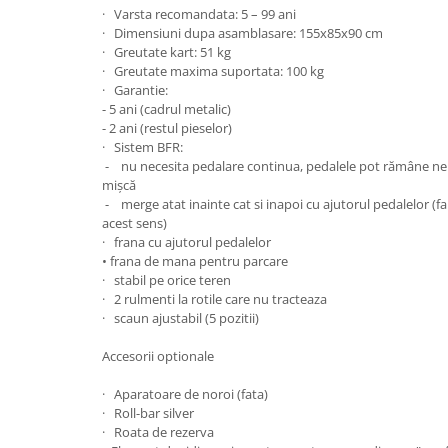
Saltele de la 120 x 60 cm
· Varsta recomandata: 5 – 99 ani
Saltele de la 140 x 70 cm
· Dimensiuni dupa asamblasare: 155x85x90 cm
· Greutate kart: 51 kg
Saltele 127 x 63 cm
· Greutate maxima suportata: 100 kg
Saltele de la 160 x 80 cm
· Garantie:
Saltele gonflabile
- 5 ani (cadrul metalic)
- 2 ani (restul pieselor)
Lenjerii patuturi
· Sistem BFR:
Lenjerii patut 120 x 60 cm
- nu necesita pedalare continua, pedalele pot rămâne nemi
mișcă
Lenjerii patut 140 x 70 cm
- merge atat inainte cat si inapoi cu ajutorul pedalelor (f
Lenjerie patuturi tineret
acest sens)
· frana cu ajutorul pedalelor
Baldachin patut
• frana de mana pentru parcare
Paturici copii
· stabil pe orice teren
Perne copii si mamici
· 2 rulmenti la rotile care nu tracteaza
· scaun ajustabil (5 pozitii)
Protectii saltea
Tarcuri si patuturi pliabile
Accesorii optionale
Patut pliant copii
· Aparatoare de noroi (fata)
Tarc de joaca copii
· Roll-bar silver
Comode copii
· Roata de rezerva