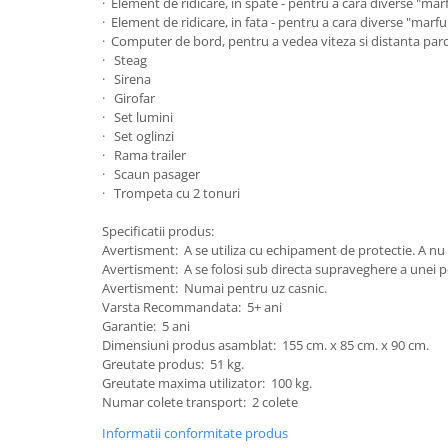
· Element de ridicare, in spate - pentru a cara diverse "marf
Bariere si protectie laterala pat
· Element de ridicare, in fata - pentru a cara diverse "marfu
· Computer de bord, pentru a vedea viteza si distanta par
Bariere de protectie pat
· Steag
Porti de siguranta
· Sirena
Carusele patut
· Girofar
· Set lumini
Costum carnaval copii
· Set oglinzi
· Rama trailer
Covoare copii
· Scaun pasager
Dulap si cutii depozitare jucarii
· Trompeta cu 2 tonuri
Fotolii copii
Specificatii produs:
Avertisment: A se utiliza cu echipament de protectie. A nu se
Lampi de veghe
Avertisment: A se folosi sub directa supraveghere a unei 
Mobilier Birou
Avertisment: Numai pentru uz casnic.
Varsta Recommandata: 5+ ani
Sac de dormit copii
Garantie: 5 ani
Sac de dormit 60 cm
Dimensiuni produs asamblat: 155 cm. x 85 cm. x 90 cm.
Greutate produs: 51 kg.
Sac de dormit 70 cm
Greutate maxima utilizator: 100 kg.
Sac de dormit 80 cm
Numar colete transport: 2 colete
Sac de dormit 90 cm
Informatii conformitate produs