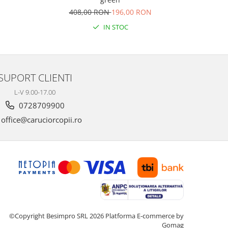
408,00 RON
196,00 RON
IN STOC
SUPORT CLIENTI
L-V 9.00-17.00
0728709900
office@caruciorcopii.ro
©Copyright Besimpro SRL 2026
Platforma E-commerce by
Gomag