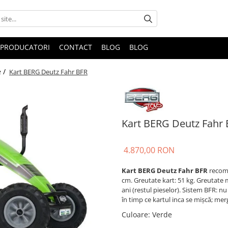
PRODUCATORI
CONTACT
BLOG
BLOG
e /
Kart BERG Deutz Fahr BFR
Kart BERG Deutz Fahr
4.870,00 RON
Kart BERG Deutz Fahr BFR
recoma
cm. Greutate kart: 51 kg. Greutate m
ani (restul pieselor). Sistem BFR: 
în timp ce kartul inca se mișcă; merg
Culoare
:
Verde