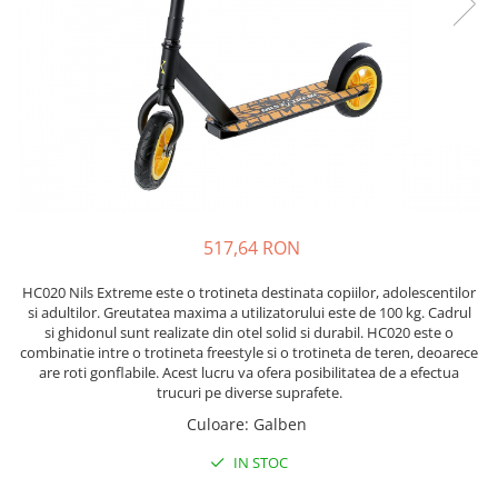
Lenjerii patut 120 x 60 cm
Saltele si Covoare sport Fitness
Trambuline si accesorii
Tensiometre
Papusi si cele necesare
Biciclete fara pedale
Lenjerii patut 140 x 70 cm
sau Yoga
Accesorii Trambuline
Termometre
Trenulete jucarii
Lenjerie patuturi tineret
Casca protectie copii
Scara antrenament
Trambuline
Termometre camera si baie
Baldachin patut
Karturi si masinute cu pedale
Steppere Fitness
Termometre copii si bebe
Paturici copii
Masinute fara pedale
Umidificatoare electrice aer
Perne copii si mamici
Role copii si adulti
Protectii saltea
Scaune de biciclete copii
Tarcuri si patuturi pliabile
Skateboard
Patut pliant copii
517,64 RON
Tarc de joaca copii
Trotinete copii si adulti
HC020 Nils Extreme este o trotineta destinata copiilor, adolescentilor
Comode copii
si adultilor. Greutatea maxima a utilizatorului este de 100 kg. Cadrul
Bariere si protectie laterala pat
si ghidonul sunt realizate din otel solid si durabil. HC020 este o
combinatie intre o trotineta freestyle si o trotineta de teren, deoarece
Bariere de protectie pat
are roti gonflabile. Acest lucru va ofera posibilitatea de a efectua
trucuri pe diverse suprafete.
Porti de siguranta
Carusele patut
Culoare
:
Galben
Costum carnaval copii
IN STOC
Covoare copii