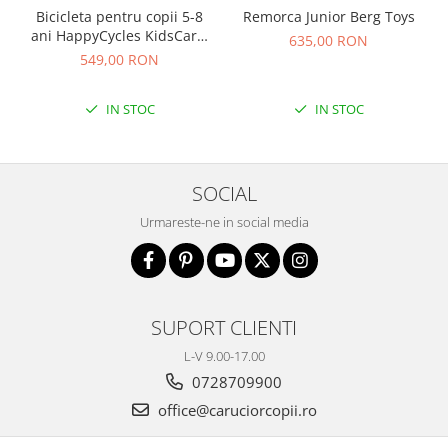
Bicicleta pentru copii 5-8
Remorca Junior Berg Toys
ani HappyCycles KidsCare,
635,00 RON
roti 16 inch, cu roti
549,00 RON
ajutatoare si frane pe disc,
albastru
IN STOC
IN STOC
SOCIAL
Urmareste-ne in social media
SUPORT CLIENTI
L-V 9.00-17.00
0728709900
office@caruciorcopii.ro