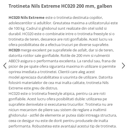
Saltele de infasat
Trotineta Nils Extreme HC020 200 mm, galben
HC020 Nils Extreme
este o trotineta destinata copiilor,
adolescentilor si adultilor. Greutatea maxima a utilizatorului este
de 100 kg. Cadrul si ghidonul sunt realizate din otel solid si
durabil. HC020 este o combinatie intre o trotineta freestyle si o
trotineta de teren, deoarece are roti gonflabile. Acest lucru va
ofera posibilitatea de a efectua trucuri pe diverse suprafete.
HC020
merge excelent pe suprafetele de asfalt, dar si de teren,
datorita rotilor sale gonflabile. Rotile de 200 mm si rulmentii
ABEC9 asigura o performanta excelenta. La randul sau, frana de
picior de pe spate ofera siguranta maxima in utilizare si permite
oprirea imediata a trotinetei. Clientii care aleg acest
model apreciaza durabilitatea si usurinta de utilizare. Datorita
folosirii materialelor de cea mai inalta calitate, trotineta Nils
Extreme este greu de distrus.
HC020 este o trotineta freestyle atipica, pentru ca are roti
gonflabile. Acest lucru ofera posibilitati duble: utilizarea pe
suprafete denivelate si executarea trucurilor. Trotineta nu are
niciun mecanism de pliere sau sistem de reglare a inaltimii
ghidonului - astfel de elemente ar putea slabi intreaga structura,
ceea ce desigur nu este de dorit pentru produsele de inalta
performanta. Robustetea este avantajul acestui tip de trotineta.