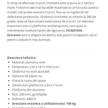
In timp ce efectuati trucuri, trotineta este supusa la o sarcina
mare. Folosind cele mai durabile materiale la constructia acestui
model, veti putea executa trucuri, fara sa va ingrijorati de
defectarea produsului. Ghidonul trotinetei se roteste la 360 de
grade, ceea ce face usoara executarea de trucuri. Un element
important este si platforma antiderapanta, care ajuta la
mentinerea nivelului optim de siguranta.
HC020 Nils
Extreme
este o alegere excelenta atat pentru incepatori, cat si
pentru utilizatori mai avansati.
Descriere tehnica:
Material: aluminiu, otel
Dimensiuni: L92 x l 47 x H96.5 cm
Ghidonul nu este ajustabil
Optiune de pliere: nu
Frana la roata din spate
Dimensiuni platforma: L34 x l 14 cm
Platforma din aluminiu
Roti: 200 mm, gonflabile
Rulmenti: ABEC9
Greutate maxima a utilizatorului: 100 kg