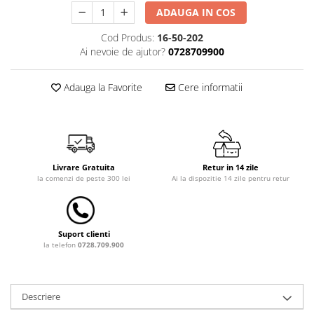
ADAUGA IN COS
Dulap si cutii depozitare jucarii
Cod Produs:
16-50-202
Fotolii copii
Ai nevoie de ajutor?
0728709900
Lampi de veghe
Mobilier Birou
Adauga la Favorite
Cere informatii
Sac de dormit copii
Sac de dormit 60 cm
Sac de dormit 70 cm
Sac de dormit 80 cm
Livrare Gratuita
Retur in 14 zile
la comenzi de peste 300 lei
Ai la dispozitie 14 zile pentru retur
Sac de dormit 90 cm
Sac de dormit 100 cm
Sac de dormit 110 cm
Suport clienti
Sac de dormit 120 cm
la telefon
0728.709.900
Sac de dormit 130 cm
Sac de dormit 140 cm
Sac de dormit 150 cm
Descriere
Sac de dormit tineret