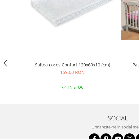
Sac de dormit 100 cm
Sac de dormit 110 cm
Sac de dormit 120 cm
Sac de dormit 130 cm
Sac de dormit 140 cm
Sac de dormit 150 cm
Sac de dormit tineret
Saltele de infasat
Saltea cocos Confort 120x60x10 (cm)
Pa
Biciclete,Triciclete, Masinute,
159,00 RON
Tractorase, Role
Triciclete copii si adulti
IN STOC
Biciclete copii si adulti
Biciclete copii cu roti 10 inch (2-4
ani)
Biciclete copii cu roti 12 inch (3-6
SOCIAL
ani)
Urmareste-ne in social me
Biciclete copii cu roti 14 inch (3-7
ani)