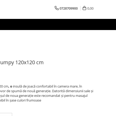
0728709900
0,00
Grumpy 120x120 cm
20 cm
, o
insulă de joacă confortabil în camera mare, în
ovor de spumă de nouă generație. Datorită dimensiunii sale și
rașul de noua generație este recomandat și pentru masajul
nibil în șase culori frumoase