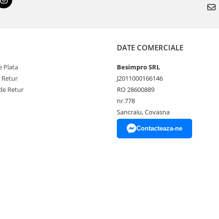
DATE COMERCIALE
 Plata
Besimpro SRL
e Retur
J2011000166146
de Retur
RO 28600889
nr.778
Sancraiu, Covasna
Contacteaza-ne