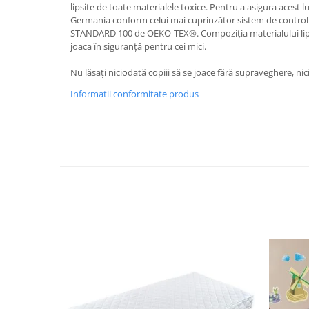
lipsite de toate materialele toxice. Pentru a asigura acest l
Bariere si protectie laterala pat
Germania conform celui mai cuprinzător sistem de control și 
Bariere de protectie pat
STANDARD 100 de OEKO-TEX®. Compoziția materialului lip
joaca în siguranță pentru cei mici.
Porti de siguranta
Carusele patut
Nu lăsați niciodată copiii să se joace fără supraveghere, ni
Costum carnaval copii
Informatii conformitate produs
Covoare copii
Dulap si cutii depozitare jucarii
Fotolii copii
Lampi de veghe
Mobilier Birou
Sac de dormit copii
Sac de dormit 60 cm
Sac de dormit 70 cm
Sac de dormit 80 cm
Sac de dormit 90 cm