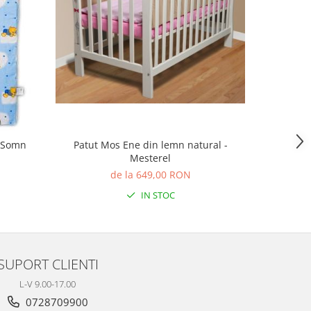
e Somn
Patut Mos Ene din lemn natural -
Masuta
Mesterel
de la 649,00 RON
IN STOC
SUPORT CLIENTI
L-V 9.00-17.00
0728709900