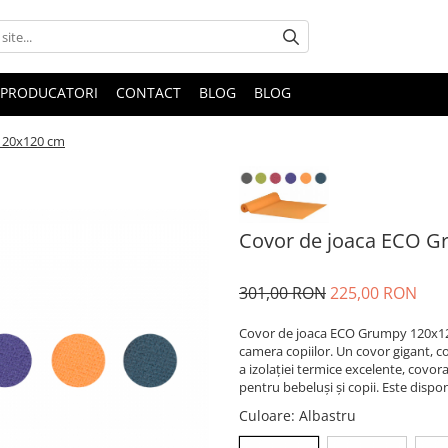
PRODUCATORI
CONTACT
BLOG
BLOG
120x120 cm
Covor de joaca ECO 
301,00 RON
225,00 RON
Covor de joaca ECO Grumpy 120x1
camera copiilor. Un covor gigant, c
a izolației termice excelente, covo
pentru bebeluși și copii. Este dispo
Culoare
: Albastru