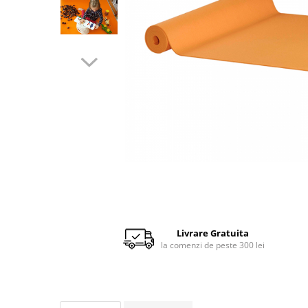
Scaune auto copii de la nastere
Scaune auto 9 kg +
Scaune auto 15 kg +
Inaltatoare auto copii
Scaune auto ISOFIX
Accesorii scaune auto
Scaune de masa
Camera copilului
Patuturi din lemn
Patuturi lemn pana la 120 x 60 cm
Patuturi lemn 140 x 70 cm
Livrare Gratuita
Pat copii 160 x 80 cm
la comenzi de peste 300 lei
Pat tineret
Saltele patut copii
Saltele mici