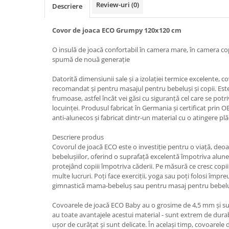
Saltele de la 120 x 60 cm
Review-uri
(0)
Descriere
Saltele de la 140 x 70 cm
Saltele 127 x 63 cm
Covor de joaca ECO Grumpy 120x120 cm
Saltele de la 160 x 80 cm
O insulă de joacă confortabil în camera mare, în camera cop
Saltele gonflabile
spumă de nouă generație
Lenjerii patuturi
Datorită dimensiunii sale și a izolației termice excelente, 
Lenjerii patut 120 x 60 cm
recomandat și pentru masajul pentru bebeluși și copii. Este 
Lenjerii patut 140 x 70 cm
frumoase, astfel încât vei găsi cu siguranță cel care se pot
locuinței. Produsul fabricat în Germania și certificat pr
Lenjerie patuturi tineret
anti-alunecos și fabricat dintr-un material cu o atingere plă
Baldachin patut
Descriere produs
Paturici copii
Covorul de joacă ECO este o investiție pentru o viață, deo
Perne copii si mamici
bebelușiilor, oferind o suprafață excelentă împotriva alunec
Protectii saltea
protejând copiii împotriva căderii. Pe măsură ce cresc copii
multe lucruri. Poți face exerciții, yoga sau poți folosi împ
Tarcuri si patuturi pliabile
gimnastică mama-bebeluș sau pentru masaj pentru bebelu
Patut pliant copii
Covoarele de joacă ECO Baby au o grosime de 4,5 mm și sunt
Tarc de joaca copii
au toate avantajele acestui material - sunt extrem de durabi
Comode copii
ușor de curățat și sunt delicate. În același timp, covoare