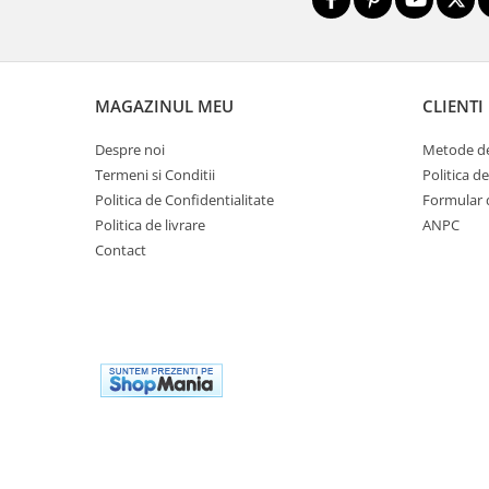
Biciclete copii cu roti 16 inch (4-9
ani)
Biciclete copii cu roti 20 inch
Biciclete cu roti 24 inch
MAGAZINUL MEU
CLIENTI
Biciclete cu roti 26 inch
Biciclete cu roti 27 inch
Despre noi
Metode de
Termeni si Conditii
Politica d
Biciclete cu roti 28 inch
Politica de Confidentialitate
Formular 
Biciclete fara pedale
Politica de livrare
ANPC
Casca protectie copii
Contact
Karturi si masinute cu pedale
Masinute fara pedale
Role copii si adulti
Scaune de biciclete copii
Skateboard
Trotinete copii si adulti
Masinute si motociclete electrice