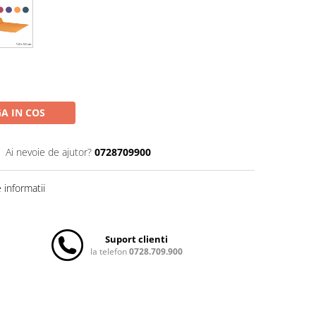
A IN COS
Ai nevoie de ajutor?
0728709900
informatii
Suport clienti
la telefon
0728.709.900