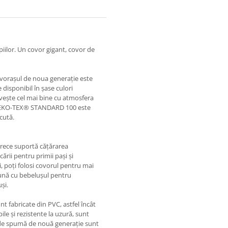
iilor. Un covor gigant, covor de
covorașul de noua generație este
disponibil în șase culori
rivește cel mai bine cu atmosfera
in OEKO-TEX® STANDARD 100 este
cută.
arece suportă cățărarea
ării pentru primii pași și
i, poți folosi covorul pentru mai
reună cu bebelușul pentru
și.
 fabricate din PVC, astfel încât
le și rezistente la uzură, sunt
le de spumă de nouă generație sunt