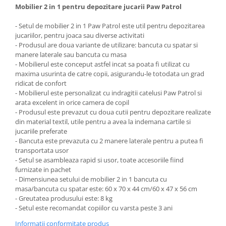
Mobilier 2 in 1 pentru depozitare jucarii Paw Patrol
Bariere si protectie laterala pat
Bariere de protectie pat
- Setul de mobilier 2 in 1 Paw Patrol este util pentru depozitarea
jucariilor, pentru joaca sau diverse activitati
Porti de siguranta
- Produsul are doua variante de utilizare: bancuta cu spatar si
Carusele patut
manere laterale sau bancuta cu masa
- Mobilierul este conceput astfel incat sa poata fi utilizat cu
Costum carnaval copii
maxima usurinta de catre copii, asigurandu-le totodata un grad
Covoare copii
ridicat de confort
- Mobilierul este personalizat cu indragitii catelusi Paw Patrol si
Dulap si cutii depozitare jucarii
arata excelent in orice camera de copil
Fotolii copii
- Produsul este prevazut cu doua cutii pentru depozitare realizate
din material textil, utile pentru a avea la indemana cartile si
Lampi de veghe
jucariile preferate
- Bancuta este prevazuta cu 2 manere laterale pentru a putea fi
Mobilier Birou
transportata usor
Sac de dormit copii
- Setul se asambleaza rapid si usor, toate accesoriile fiind
furnizate in pachet
Sac de dormit 60 cm
- Dimensiunea setului de mobilier 2 in 1 bancuta cu
Sac de dormit 70 cm
masa/bancuta cu spatar este: 60 x 70 x 44 cm/60 x 47 x 56 cm
- Greutatea produsului este: 8 kg
Sac de dormit 80 cm
- Setul este recomandat copiilor cu varsta peste 3 ani
Sac de dormit 90 cm
Informatii conformitate produs