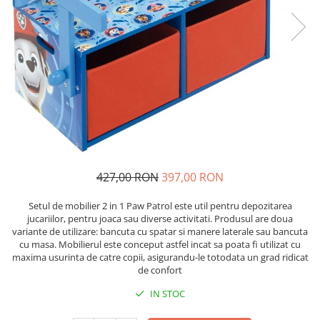
Scaune auto copii de la nastere
Scaune auto 9 kg +
Scaune auto 15 kg +
Inaltatoare auto copii
Scaune auto ISOFIX
Accesorii scaune auto
Scaune de masa
Camera copilului
427,00 RON
397,00 RON
Patuturi din lemn
Setul de mobilier 2 in 1 Paw Patrol este util pentru depozitarea
Patuturi lemn pana la 120 x 60 cm
jucariilor, pentru joaca sau diverse activitati. Produsul are doua
Patuturi lemn 140 x 70 cm
variante de utilizare: bancuta cu spatar si manere laterale sau bancuta
cu masa. Mobilierul este conceput astfel incat sa poata fi utilizat cu
Pat copii 160 x 80 cm
maxima usurinta de catre copii, asigurandu-le totodata un grad ridicat
Pat tineret
de confort
Saltele patut copii
IN STOC
Saltele mici