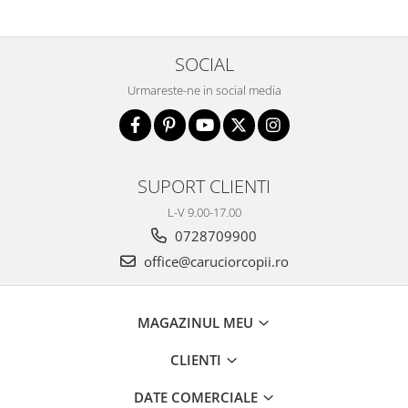
Biciclete copii cu roti 16 inch (4-9
ani)
Biciclete copii cu roti 20 inch
SOCIAL
Biciclete cu roti 24 inch
Urmareste-ne in social media
Biciclete cu roti 26 inch
Biciclete cu roti 27 inch
Biciclete cu roti 28 inch
Biciclete fara pedale
SUPORT CLIENTI
Casca protectie copii
L-V 9.00-17.00
Karturi si masinute cu pedale
0728709900
Masinute fara pedale
office@caruciorcopii.ro
Role copii si adulti
Scaune de biciclete copii
MAGAZINUL MEU
Skateboard
CLIENTI
Trotinete copii si adulti
DATE COMERCIALE
Masinute si motociclete electrice