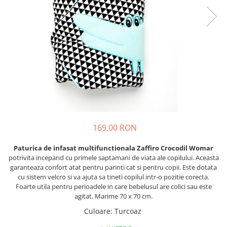
Lenjerii patut 120 x 60 cm
Saltele si Covoare sport Fitness
Trambuline si accesorii
Tensiometre
Papusi si cele necesare
Biciclete fara pedale
Lenjerii patut 140 x 70 cm
sau Yoga
Accesorii Trambuline
Termometre
Trenulete jucarii
Lenjerie patuturi tineret
Casca protectie copii
Scara antrenament
Trambuline
Termometre camera si baie
Baldachin patut
Karturi si masinute cu pedale
Steppere Fitness
Termometre copii si bebe
Paturici copii
Masinute fara pedale
Umidificatoare electrice aer
Perne copii si mamici
Role copii si adulti
Protectii saltea
Scaune de biciclete copii
Tarcuri si patuturi pliabile
Skateboard
Patut pliant copii
Tarc de joaca copii
Trotinete copii si adulti
169,00 RON
Comode copii
Paturica de infasat multifunctionala Zaffiro Crocodil Womar
Bariere si protectie laterala pat
potrivita incepand cu primele saptamani de viata ale copilului. Aceasta
Bariere de protectie pat
garanteaza confort atat pentru parinti cat si pentru copii. Este dotata
cu sistem velcro si va ajuta sa tineti copilul intr-o pozitie corecta.
Porti de siguranta
Foarte utila pentru perioadele in care bebelusul are colici sau este
Carusele patut
agitat. Marime 70 x 70 cm.
Costum carnaval copii
Culoare
:
Turcoaz
Covoare copii