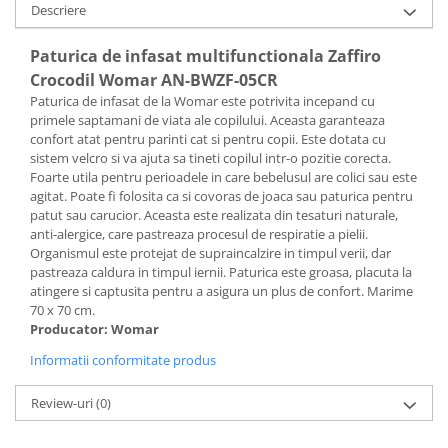
Descriere
Saltele de infasat
Paturica de infasat multifunctionala Zaffiro
Crocodil Womar AN-BWZF-05CR
Paturica de infasat de la Womar este potrivita incepand cu
primele saptamani de viata ale copilului. Aceasta garanteaza
confort atat pentru parinti cat si pentru copii. Este dotata cu
sistem velcro si va ajuta sa tineti copilul intr-o pozitie corecta.
Foarte utila pentru perioadele in care bebelusul are colici sau este
agitat. Poate fi folosita ca si covoras de joaca sau paturica pentru
patut sau carucior. Aceasta este realizata din tesaturi naturale,
anti-alergice, care pastreaza procesul de respiratie a pielii.
Organismul este protejat de supraincalzire in timpul verii, dar
pastreaza caldura in timpul iernii. Paturica este groasa, placuta la
atingere si captusita pentru a asigura un plus de confort. Marime
70 x 70 cm.
Producator: Womar
Informatii conformitate produs
Review-uri
(0)