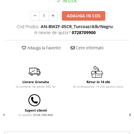
IN STOC
Dulap si cutii depozitare jucarii
ADAUGA IN COS
Fotolii copii
Lampi de veghe
Cod Produs:
AN-BWZF-05CR_Turcoaz/Alb/Negru
Ai nevoie de ajutor?
0728709900
Mobilier Birou
Sac de dormit copii
Adauga la Favorite
Cere informatii
Sac de dormit 60 cm
Sac de dormit 70 cm
Sac de dormit 80 cm
Sac de dormit 90 cm
Livrare Gratuita
Retur in 14 zile
Sac de dormit 100 cm
la comenzi de peste 300 lei
Ai la dispozitie 14 zile pentru retur
Sac de dormit 110 cm
Sac de dormit 120 cm
Sac de dormit 130 cm
Suport clienti
la telefon
0728.709.900
Sac de dormit 140 cm
Sac de dormit 150 cm
Sac de dormit tineret