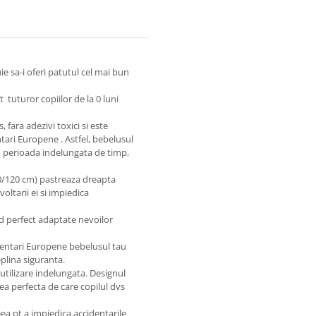
e sa-i oferi patutul cel mai bun
tuturor copiilor de la 0 luni
fara adezivi toxici si este
ari Europene . Astfel, bebelusul
 o perioada indelungata de timp,
60/120 cm) pastreaza dreapta
ltarii ei si impiedica
ind perfect adaptate nevoilor
entari Europene bebelusul tau
eplina siguranta.
utilizare indelungata. Designul
ea perfecta de care copilul dvs
ea pt a impiedica accidentarile