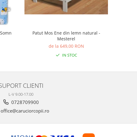
e Somn
Patut Mos Ene din lemn natural -
Masuta
Mesterel
de la 649,00 RON
IN STOC
SUPORT CLIENTI
L-V 9.00-17.00
0728709900
office@caruciorcopii.ro