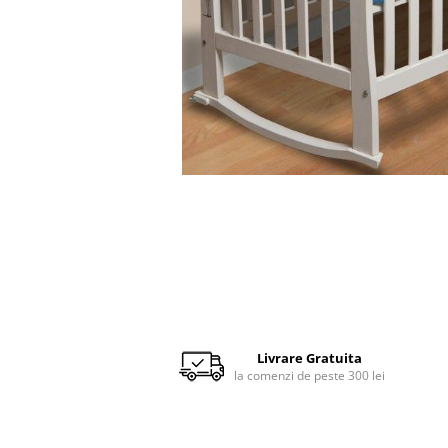
Scaune auto copii de la nastere
Scaune auto 9 kg +
Scaune auto 15 kg +
Inaltatoare auto copii
Scaune auto ISOFIX
Accesorii scaune auto
Scaune de masa
Camera copilului
Patuturi din lemn
Patuturi lemn pana la 120 x 60 cm
Patuturi lemn 140 x 70 cm
Pat copii 160 x 80 cm
Livrare Gratuita
Pat tineret
la comenzi de peste 300 lei
Saltele patut copii
Saltele mici