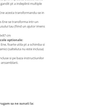
 gandit pt a indeplinii multiple
s Ene acesta transformandu-se in
s Ene se transforma intr-un
lusului tau (fiind un ajutor imens
70x87 cm
cole optionale:
e, foarte utila pt a schimba si
ici (salteluta nu este inclusa)
cluse si pe baza instructiunilor
 ansamblarii.
 rugam sa ne sunati la: