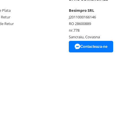
 Plata
Besimpro SRL
e Retur
J2011000166146
de Retur
RO 28600889
nr.778
Sancraiu, Covasna
Contacteaza-ne