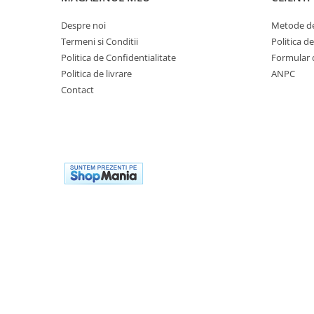
Premergatoare, Balansoare, Centre
si saltelute de joaca
Despre noi
Metode de
Termeni si Conditii
Politica d
Premergatoare
Politica de Confidentialitate
Formular 
Calut Balansoar
Politica de livrare
ANPC
Centre de joaca
Contact
Corturi de joaca
Covorase de joaca
Hamac pentru copii
Leagane / Balansoare / Sezlonguri
Trambuline copii
Jucarii pentru copii
Masute de joaca copii
Bucatarii copii
Carucioare papusi
Carusele bebelusi