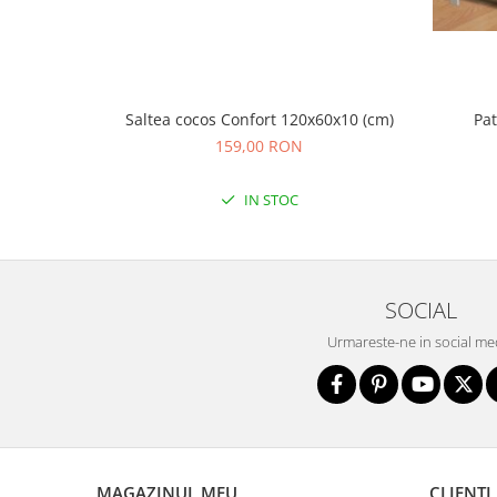
Biciclete copii cu roti 16 inch (4-9
ani)
Biciclete copii cu roti 20 inch
Biciclete cu roti 24 inch
Saltea cocos Confort 120x60x10 (cm)
Pa
Biciclete cu roti 26 inch
159,00 RON
Biciclete cu roti 27 inch
Biciclete cu roti 28 inch
IN STOC
Biciclete fara pedale
Casca protectie copii
Karturi si masinute cu pedale
SOCIAL
Masinute fara pedale
Urmareste-ne in social me
Role copii si adulti
Scaune de biciclete copii
Skateboard
Trotinete copii si adulti
Masinute si motociclete electrice
MAGAZINUL MEU
CLIENTI