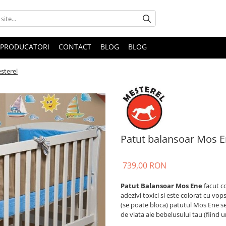
PRODUCATORI
CONTACT
BLOG
BLOG
sterel
Patut balansoar Mos E
739,00 RON
Patut Balansoar Mos Ene
facut c
adezivi toxici si este colorat cu vo
(se poate bloca) patutul Mos Ene se 
de viata ale bebelusului tau (fiind 