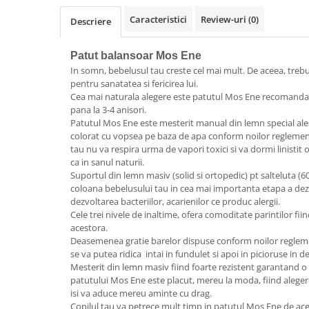
Saltele de la 120 x 60 cm
Caracteristici
Review-uri
(0)
Saltele de la 140 x 70 cm
Descriere
Saltele 127 x 63 cm
Patut balansoar Mos Ene
Saltele de la 160 x 80 cm
In somn, bebelusul tau creste cel mai mult. De aceea, trebui
Saltele gonflabile
pentru sanatatea si fericirea lui.
Lenjerii patuturi
Cea mai naturala alegere este patutul Mos Ene recomandat 
pana la 3-4 anisori.
Lenjerii patut 120 x 60 cm
Patutul Mos Ene este mesterit manual din lemn special ales, 
Lenjerii patut 140 x 70 cm
colorat cu vopsea pe baza de apa conform noilor reglement
tau nu va respira urma de vapori toxici si va dormi linistit
Lenjerie patuturi tineret
ca in sanul naturii.
Baldachin patut
Suportul din lemn masiv (solid si ortopedic) pt salteluta (
Paturici copii
coloana bebelusului tau in cea mai importanta etapa a dezvo
dezvoltarea bacteriilor, acarienilor ce produc alergii.
Perne copii si mamici
Cele trei nivele de inaltime, ofera comoditate parintilor fi
Protectii saltea
acestora.
Tarcuri si patuturi pliabile
Deasemenea gratie barelor dispuse conform noilor reglem
se va putea ridica intai in fundulet si apoi in picioruse in d
Patut pliant copii
Mesterit din lemn masiv fiind foarte rezistent garantand o 
Tarc de joaca copii
patutului Mos Ene este placut, mereu la moda, fiind aleger
isi va aduce mereu aminte cu drag.
Comode copii
Copilul tau va petrece mult timp in patutul Mos Ene de ace