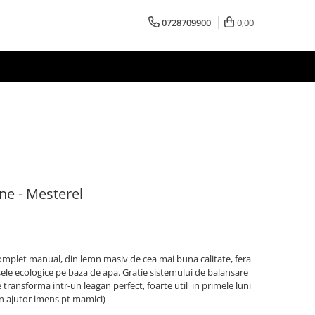
0728709900
0,00
ne - Mesterel
omplet manual, din lemn masiv de cea mai buna calitate, fera
psele ecologice pe baza de apa. Gratie sistemului de balansare
transforma intr-un leagan perfect, foarte util in primele luni
un ajutor imens pt mamici)