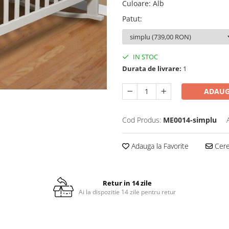
Culoare
:
Alb
Patut
:
IN STOC
Durata de livrare:
1
ADAUG
Cod Produs:
ME0014-simplu
Adauga la Favorite
Cere 
Retur in 14 zile
Ai la dispozitie 14 zile pentru retur