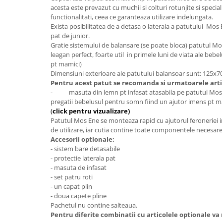
Bariere si protectie laterala pat
acesta este prevazut cu muchii si colturi rotunjite si special
functionalitati, ceea ce garanteaza
utilizare indelungata.
Bariere de protectie pat
Exista posibilitatea de a detasa o laterala a patutului Mo
Porti de siguranta
pat de junior.
Gratie sistemului de balansare (se poate bloca) patutul Mo
Carusele patut
leagan perfect, foarte util in primele luni de viata ale bebe
Costum carnaval copii
pt mamici)
Dimensiuni exterioare ale patutului balansoar sunt: 125x
Covoare copii
Pentru acest patut se recomanda si urmatoarele arti
- masuta din lemn pt infasat atasabila pe patutul Mos En
Dulap si cutii depozitare jucarii
pregatii bebelusul
pentru somn fiind un ajutor imens pt mam
Fotolii copii
(
click pentru vizualizare)
Patutul Mos Ene se monteaza rapid cu ajutorul feroneriei in
Lampi de veghe
de utilizare, iar cutia contine toate componentele necesare
Accesorii optionale:
Mobilier Birou
- sistem bare detasabile
Sac de dormit copii
- protectie laterala pat
- masuta de infasat
Sac de dormit 60 cm
- set patru roti
Sac de dormit 70 cm
- un capat plin
- doua capete pline
Sac de dormit 80 cm
Pachetul nu contine salteaua.
Sac de dormit 90 cm
Pentru diferite combinatii cu articolele optionale va