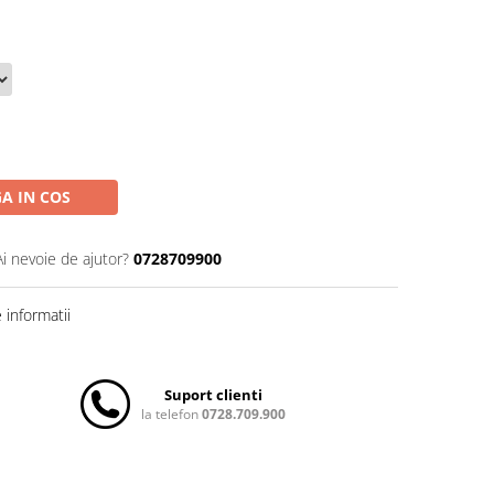
A IN COS
Ai nevoie de ajutor?
0728709900
informatii
Suport clienti
la telefon
0728.709.900