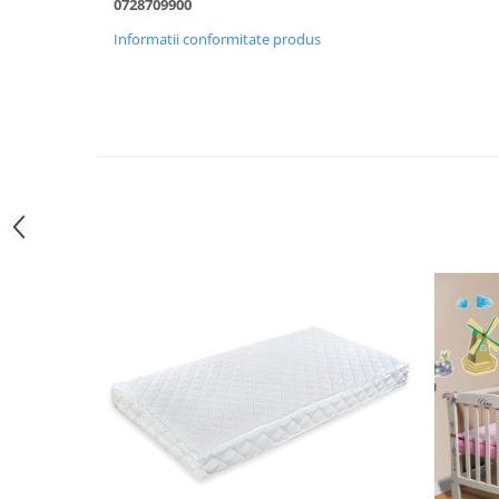
Sac de dormit 100 cm
0728709900
Sac de dormit 110 cm
Informatii conformitate produs
Sac de dormit 120 cm
Sac de dormit 130 cm
Sac de dormit 140 cm
Sac de dormit 150 cm
Sac de dormit tineret
Saltele de infasat
Biciclete,Triciclete, Masinute,
Tractorase, Role
Triciclete copii si adulti
Biciclete copii si adulti
Biciclete copii cu roti 10 inch (2-4
ani)
Biciclete copii cu roti 12 inch (3-6
ani)
Biciclete copii cu roti 14 inch (3-7
ani)