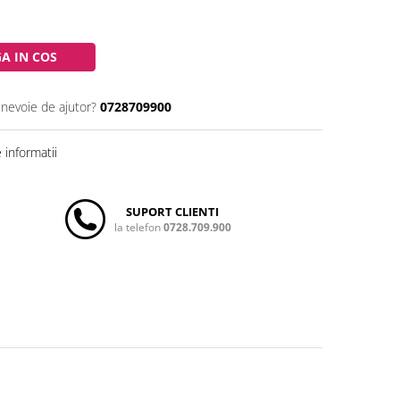
A IN COS
 nevoie de ajutor?
0728709900
informatii
SUPORT CLIENTI
la telefon
0728.709.900