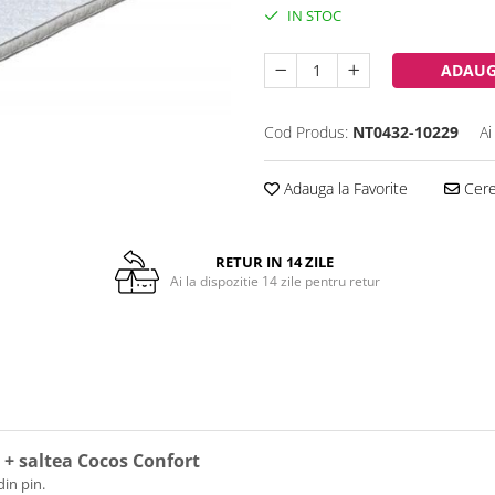
IN STOC
ADAUG
Cod Produs:
NT0432-10229
Ai
Adauga la Favorite
Cere 
RETUR IN 14 ZILE
Ai la dispozitie 14 zile pentru retur
r + saltea Cocos Confort
din pin.