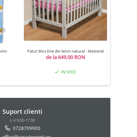
Patut Mos Ene din lemn natural - Mesterel
Somn
Masuta pen
de la 649,00 RON
IN STOC
Suport clienti
L-V 9.00-17.00
0728709900
office@caruciorcopii.ro