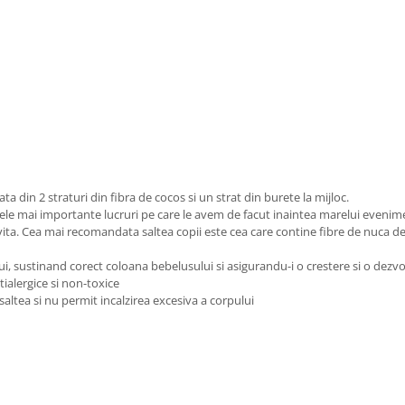
ta din 2 straturi din fibra de cocos si un strat din burete la mijloc.
e cele mai importante lucruri pe care le avem de facut inaintea marelui even
vita. Cea mai recomandata saltea copii este cea care contine fibre de nuca de
ui, sustinand corect coloana bebelusului si asigurandu-i o crestere si o dezv
ialergice si non-toxice
saltea si nu permit incalzirea excesiva a corpului