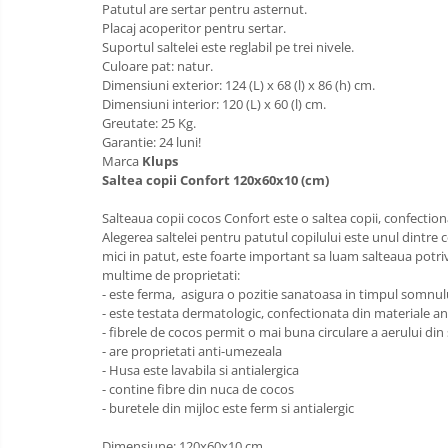
Patutul are sertar pentru asternut.
Saltele de la 160 x 80 cm
Placaj acoperitor pentru sertar.
Saltele gonflabile
Suportul saltelei este reglabil pe trei nivele.
Culoare pat: natur.
Lenjerii patuturi
Dimensiuni exterior: 124 (L) x 68 (l) x 86 (h) cm.
Lenjerii patut 120 x 60 cm
Dimensiuni interior: 120 (L) x 60 (l) cm.
Greutate: 25 Kg.
Lenjerii patut 140 x 70 cm
Garantie: 24 luni!
Lenjerie patuturi tineret
Marca
Klups
Saltea copii Confort 120x60x10 (cm)
Baldachin patut
Paturici copii
Salteaua copii cocos Confort este o saltea copii, confectiona
Alegerea saltelei pentru patutul copilului este unul dintr
Perne copii si mamici
mici in patut, este foarte important sa luam salteaua potri
Protectii saltea
multime de proprietati:
Tarcuri si patuturi pliabile
- este ferma, asigura o pozitie sanatoasa in timpul somnul
- este testata dermatologic, confectionata din materiale ant
Patut pliant copii
- fibrele de cocos permit o mai buna circulare a aerului din 
Tarc de joaca copii
- are proprietati anti-umezeala
- Husa este lavabila si antialergica
Comode copii
- contine fibre din nuca de cocos
- buretele din mijloc este ferm si antialergic
Bariere si protectie laterala pat
Bariere de protectie pat
Dimensiune: 120x60x10 cm