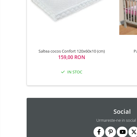
Sac de dormit 120 cm
Sac de dormit 130 cm
Sac de dormit 140 cm
Sac de dormit 150 cm
Sac de dormit tineret
Saltele de infasat
Saltea cocos Confort 120x60x10 (cm)
P
Triciclete copii si adulti
159,00 RON
Biciclete copii si adulti
IN STOC
Biciclete copii cu roti 10 inch (2-4
ani)
Biciclete copii cu roti 12 inch (3-6
ani)
Biciclete copii cu roti 14 inch (3-7
ani)
Social
Biciclete copii cu roti 16 inch (4-9
Urmareste-ne in social
ani)
Biciclete copii cu roti 20 inch