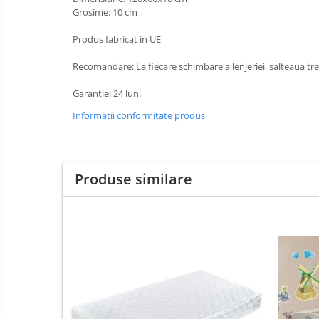
Grosime: 10 cm
Porti de siguranta
Carusele patut
Produs fabricat in UE
Costum carnaval copii
Recomandare: La fiecare schimbare a lenjeriei, salteaua tre
Covoare copii
Garantie: 24 luni
Dulap si cutii depozitare jucarii
Informatii conformitate produs
Fotolii copii
Lampi de veghe
Mobilier Birou
Produse similare
Sac de dormit copii
Sac de dormit 60 cm
Sac de dormit 70 cm
Sac de dormit 80 cm
Sac de dormit 90 cm
Sac de dormit 100 cm
Sac de dormit 110 cm