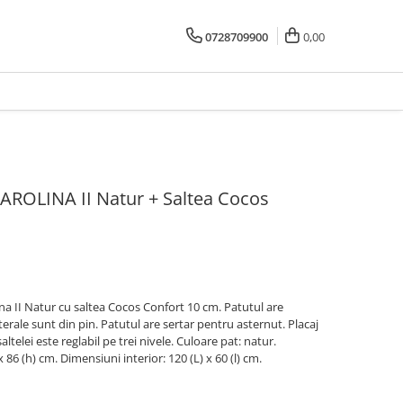
0728709900
0,00
KAROLINA II Natur + Saltea Cocos
na II Natur cu saltea Cocos Confort 10 cm. Patutul are
laterale sunt din pin. Patutul are sertar pentru asternut. Placaj
ltelei este reglabil pe trei nivele. Culoare pat: natur.
x 86 (h) cm. Dimensiuni interior: 120 (L) x 60 (l) cm.