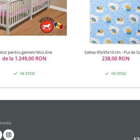
atut pentru gemeni Mos Ene
Saltea 95x95x10 cm - Pui de 
de la 1.249,00 RON
238,00 RON
IN STOC
IN STOC
 media