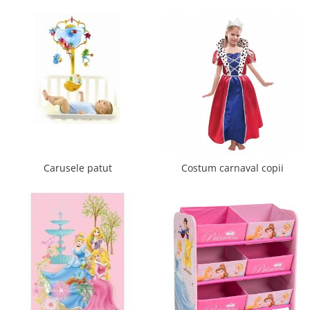
Dulap si cutii depozitare jucarii
Fotolii copii
Lampi de veghe
Mobilier Birou
Sac de dormit copii
Sac de dormit 60 cm
Sac de dormit 70 cm
Sac de dormit 80 cm
Carusele patut
Costum carnaval copii
Sac de dormit 90 cm
Sac de dormit 100 cm
Sac de dormit 110 cm
Sac de dormit 120 cm
Sac de dormit 130 cm
Sac de dormit 140 cm
Sac de dormit 150 cm
Sac de dormit tineret