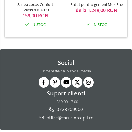
Saltea cocos Confort
Patut pentru gemeni Mos Ene
120x60x10 (cm)
de la 1.249,00 RON
159,00 RON
IN STOC
IN STOC
Social
Urmareste-ne in social media
Suport clienti
L-V 9.00-17.00
0728709900
office@caruciorcopii.ro