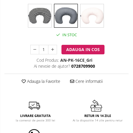
Costum carnaval copii
Covoare copii
Dulap si cutii depozitare jucarii
IN STOC
Fotolii copii
ADAUGA IN COS
Lampi de veghe
Cod Produs:
AN-PK-16CE_Gri
Mobilier Birou
Ai nevoie de ajutor?
0728709900
Sac de dormit copii
Adauga la Favorite
Cere informatii
Sac de dormit 60 cm
Sac de dormit 70 cm
Sac de dormit 80 cm
Sac de dormit 90 cm
LIVRARE GRATUITA
RETUR IN 14 ZILE
Sac de dormit 100 cm
la comenzi de peste 300 lei
Ai la dispozitie 14 zile pentru retur
Sac de dormit 110 cm