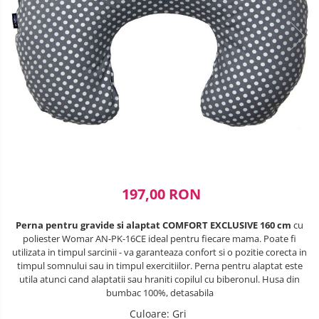
Lenjerii patuturi
SANIUTE
Box
Robot de bucatarie
Biciclete cu roti 28 inch
Masinute
Lenjerii patut 120 x 60 cm
Ski & Snowboard
Mingi fitness si medicinale
Biciclete fara pedale
Sterilizatoare biberoane
Lenjerii patut 140 x 70 cm
Organizator jucarii
Trambuline si accesorii
Saltele si Covoare sport Fitness
Lenjerie patuturi tineret
Casca protectie copii
Tensiometre
Papusi si cele necesare
sau Yoga
Accesorii Trambuline
Baldachin patut
Karturi si masinute cu pedale
Termometre
Trenulete jucarii
Trambuline
Paturici copii
Scara antrenament
Termometre camera si baie
Masinute fara pedale
Perne copii si mamici
Steppere Fitness
Termometre copii si bebe
Protectii saltea
Role copii si adulti
Umidificatoare electrice aer
Tarcuri si patuturi pliabile
Scaune de biciclete copii
Patut pliant copii
197,00 RON
Skateboard
Tarc de joaca copii
Trotinete copii si adulti
Perna pentru gravide si alaptat COMFORT EXCLUSIVE 160 cm
cu
Comode copii
poliester Womar AN-PK-16CE ideal pentru fiecare mama. Poate fi
Bariere si protectie laterala pat
utilizata in timpul sarcinii - va garanteaza confort si o pozitie corecta in
timpul somnului sau in timpul exercitiilor. Perna pentru alaptat este
Bariere de protectie pat
utila atunci cand alaptatii sau hraniti copilul cu biberonul. Husa din
bumbac 100%, detasabila
Porti de siguranta
Culoare
: Gri
Carusele patut