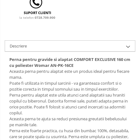
Sac de dormit 120 cm
Sac de dormit 130 cm
SUPORT CLIENTI
Sac de dormit 140 cm
la telefon
0728.709.900
Sac de dormit 150 cm
Sac de dormit tineret
Saltele de infasat
Descriere
Perna pentru gravide si alaptat COMFORT EXCLUSIVE 160 cm
cu poliester Womar AN-PK-16CE
Aceasta perna pentru alaptat este un produs ideal pentru fiecare
mama.
Poate fi utilizata in timpul sarcinii - va garanteaza confort si o
pozitie corecta in timpul somnului sau in timpul exercitiilor.
Perna pentru alaptat este utila atunci cand alaptatii sau hraniti
copilul cu biberonul. Datorita formei sale, puteti adapta perna in
orice pozitie. Poate fi folosit si atunci cand incercati sa adormiti
copilul.
Aceasta perna te ajuta sa reduci presiunea greutatii bebelusului
pe mainile tale.
Perna este foarte practica, cu husa din bumbac 100%, detasabila,
care se poate spala cu usurinta. Perna este umpluta cu poliester,