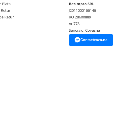
 Plata
Besimpro SRL
e Retur
J2011000166146
de Retur
RO 28600889
nr.778
Sancraiu, Covasna
Contacteaza-ne