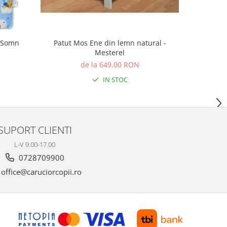
e Somn
Patut Mos Ene din lemn natural -
Masuta
Mesterel
de la 649,00 RON
IN STOC
SUPORT CLIENTI
L-V 9.00-17.00
0728709900
office@caruciorcopii.ro