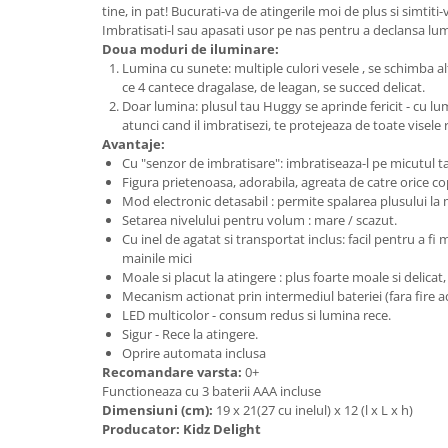
Saltele de la 120 x 60 cm
tine, in pat! Bucurati-va de atingerile moi de plus si simtiti-
Saltele de la 140 x 70 cm
Imbratisati-l sau apasati usor pe nas pentru a declansa lum
Doua moduri de iluminare:
Saltele 127 x 63 cm
Lumina cu sunete: multiple culori vesele , se schimba al
Saltele de la 160 x 80 cm
ce 4 cantece dragalase, de leagan, se succed delicat.
Doar lumina: plusul tau Huggy se aprinde fericit - cu lu
Saltele gonflabile
atunci cand il imbratisezi, te protejeaza de toate visele r
Lenjerii patuturi
Avantaje:
Cu "senzor de imbratisare": imbratiseaza-l pe micutul t
Lenjerii patut 120 x 60 cm
Figura prietenoasa, adorabila, agreata de catre orice cop
Lenjerii patut 140 x 70 cm
Mod electronic detasabil : permite spalarea plusului la 
Lenjerie patuturi tineret
Setarea nivelului pentru volum : mare / scazut.
Cu inel de agatat si transportat inclus: facil pentru a fi
Baldachin patut
mainile mici
Paturici copii
Moale si placut la atingere : plus foarte moale si delicat, 
Perne copii si mamici
Mecanism actionat prin intermediul bateriei (fara fire ad
LED multicolor - consum redus si lumina rece.
Protectii saltea
Sigur - Rece la atingere.
Tarcuri si patuturi pliabile
Oprire automata inclusa
Recomandare varsta:
0+
Patut pliant copii
Functioneaza cu 3 baterii AAA incluse
Tarc de joaca copii
Dimensiuni (cm):
19 x 21(27 cu inelul) x 12 (l x L x h)
Producator: Kidz Delight
Comode copii