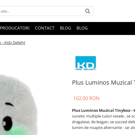
PRODUCATORI
CONTACT
BLOG
BLOG
- Kidz Delight
Plus Luminos Muzical T
102,00 RON
Plus Luminos Muzical Tinyboo - 
sunete: multiple culori vesele , se 
dragalase, de leagan, se succed deli
lumini de noapte alternante - iar atu