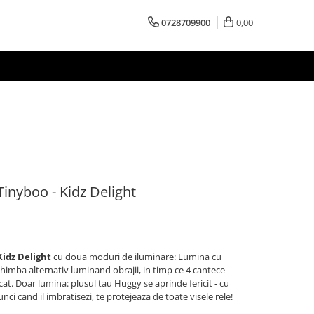
0728709900
0,00
inyboo - Kidz Delight
Kidz Delight
cu doua moduri de iluminare: Lumina cu
schimba alternativ luminand obrajii, in timp ce 4 cantece
cat. Doar lumina: plusul tau Huggy se aprinde fericit - cu
nci cand il imbratisezi, te protejeaza de toate visele rele!