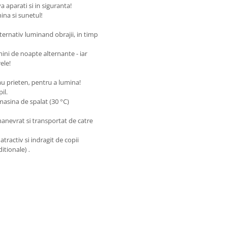
va aparati si in siguranta!
ina si sunetul!
ternativ luminand obrajii, in timp
mini de noapte alternante - iar
ele!
au prieten, pentru a lumina!
il.
masina de spalat (30 °C)
 manevrat si transportat de catre
atractiv si indragit de copii
itionale) .