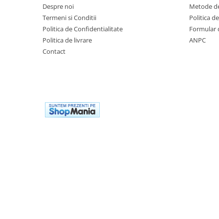
Biciclete copii cu roti 16 inch (4-9
Despre noi
Metode de
ani)
Termeni si Conditii
Politica d
Biciclete copii cu roti 20 inch
Politica de Confidentialitate
Formular 
Politica de livrare
ANPC
Biciclete cu roti 24 inch
Contact
Biciclete cu roti 26 inch
Biciclete cu roti 27 inch
Biciclete cu roti 28 inch
Biciclete fara pedale
Casca protectie copii
Karturi si masinute cu pedale
Masinute fara pedale
Role copii si adulti
Scaune de biciclete copii
Skateboard
Trotinete copii si adulti
Masinute si motociclete electrice