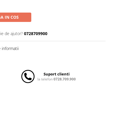
A IN COS
ie de ajutor?
0728709900
informatii
Suport clienti
la telefon
0728.709.900