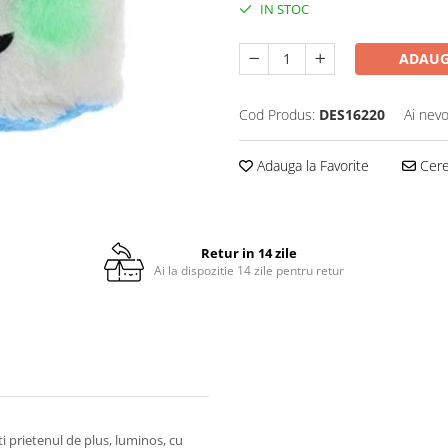
IN STOC
ADAUG
Cod Produs:
DES16220
Ai nevo
Adauga la Favorite
Cere 
Retur in 14 zile
Ai la dispozitie 14 zile pentru retur
ti prietenul de plus, luminos, cu