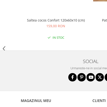
Sac de dormit 100 cm
Sac de dormit 110 cm
Sac de dormit 120 cm
Sac de dormit 130 cm
Saltea cocos Confort 120x60x10 (cm)
Pa
Sac de dormit 140 cm
159,00 RON
Sac de dormit 150 cm
Sac de dormit tineret
IN STOC
Saltele de infasat
Biciclete,Triciclete, Masinute,
Tractorase, Role
SOCIAL
Triciclete copii si adulti
Urmareste-ne in social me
Biciclete copii si adulti
Biciclete copii cu roti 10 inch (2-4
ani)
Biciclete copii cu roti 12 inch (3-6
ani)
Biciclete copii cu roti 14 inch (3-7
MAGAZINUL MEU
CLIENTI
ani)