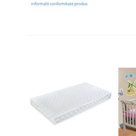
Informatii conformitate produs
Bariere si protectie laterala pat
Bariere de protectie pat
Porti de siguranta
Carusele patut
Costum carnaval copii
Covoare copii
Dulap si cutii depozitare jucarii
Fotolii copii
Lampi de veghe
Mobilier Birou
Sac de dormit copii
Sac de dormit 60 cm
Sac de dormit 70 cm
Sac de dormit 80 cm
Sac de dormit 90 cm