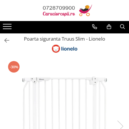
Toate Produsele
Carucioare copii
Poarta siguranta Truus Slim - Lionelo
Carucioare sport copii
Carucioare copii 2in1
Carucioare copii 3in1
Carucioare gemeni
-30%
Accesorii carucioare
Landouri pentru bebelusi
Saci si invelitoare
Huse ploaie si antiinsecte
Genti mamici
Umbrele carucioare
Accesorii diverse carucioare
Scaune auto copii