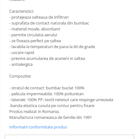
Sac de dormit 120 cm
Sac de dormit 130 cm
Caracteristici:
Sac de dormit 140 cm
- protejeaza salteaua de infiltrari
- suprafata de contact naturala din bumbac
Sac de dormit 150 cm
- material moale, absorbant
Sac de dormit tineret
- permite circulatia aerului
- se fixeaza perfect pe saltea
Saltele de infasat
- lavabila la temperaturi de pana la 60 de grade
- uscare rapid
- previne acumularea de acarieni in saltea
- antialergica
Compozitie:
- stratul de contact: bumbac buclat 100%
- pelicula impermeabila: 100% poliuretan
- laterale: 100% PP, textil netesut care respinge umezeala
-banda elastica cusuta pe contur pentru fixare
Produs realizat in Romania.
Manufactura romaneasca de familie din 1991
Informatii conformitate produs