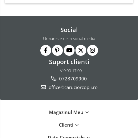
Social
Urmareste-ne in social media
Suport clienti
L-V 9.00-17.00
0728709900
office@caruciorcopii.ro
Magazinul Meu
Clienti
Date Comerciale