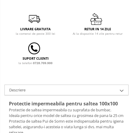
Costum carnaval copii
Covoare copii
LIVRARE GRATUITA
RETUR IN 14 ZILE
Dulap si cutii depozitare jucarii
la comenzi de peste 300 lei
Ai la dispozitie 14 zile pentru retur
Fotolii copii
Lampi de veghe
SUPORT CLIENTI
la telefon
0728.709.900
Mobilier Birou
Sac de dormit copii
Sac de dormit 60 cm
Descriere
Sac de dormit 70 cm
Sac de dormit 80 cm
Protectie impermeabila pentru saltea 100x100
Sac de dormit 90 cm
Protectie de saltea impermeabila cu suprafata de bumbac.
Ideala pentru orice model de saltea cu grosimea de pana la 25 cm
Sac de dormit 100 cm
Protectia de saltea Pui de Somn este indispensabila pentru igiena
Sac de dormit 110 cm
saltelei, asigurandu-i acesteia o viata lunga si dvs. mai multa
relaxare.