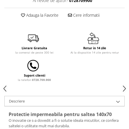
Ai nevoie de ajutor?
0728709900
Dulap si cutii depozitare jucarii
Adauga la Favorite
Cere informatii
Fotolii copii
Lampi de veghe
Mobilier Birou
Sac de dormit copii
Livrare Gratuita
Retur in 14 zile
Sac de dormit 60 cm
la comenzi de peste 300 lei
Ai la dispozitie 14 zile pentru retur
Sac de dormit 70 cm
Sac de dormit 80 cm
Sac de dormit 90 cm
Suport clienti
la telefon
0728.709.900
Sac de dormit 100 cm
Sac de dormit 110 cm
Sac de dormit 120 cm
Descriere
Sac de dormit 130 cm
Sac de dormit 140 cm
Protectie impermeabila pentru saltea 140x70
Sac de dormit 150 cm
O inovatie ce s-a dovedit a fi o solutie ideala micutilor, ce confera
saltelei o utilitate mult mai durabila.
Sac de dormit tineret