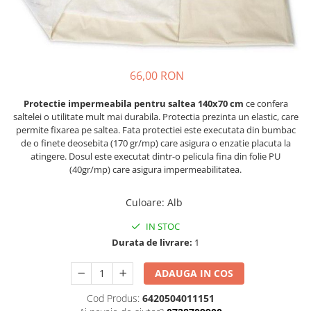
Lenjerii patut 120 x 60 cm
Saltele si Covoare sport Fitness
Trambuline si accesorii
Tensiometre
Papusi si cele necesare
Biciclete fara pedale
Lenjerii patut 140 x 70 cm
sau Yoga
Accesorii Trambuline
Termometre
Trenulete jucarii
Lenjerie patuturi tineret
Casca protectie copii
Scara antrenament
Trambuline
Termometre camera si baie
Baldachin patut
Karturi si masinute cu pedale
Steppere Fitness
Termometre copii si bebe
Paturici copii
66,00 RON
Masinute fara pedale
Umidificatoare electrice aer
Perne copii si mamici
Role copii si adulti
Protectie impermeabila pentru saltea 140x70 cm
ce confera
Protectii saltea
saltelei o utilitate mult mai durabila. Protectia prezinta un elastic, care
Scaune de biciclete copii
Tarcuri si patuturi pliabile
permite fixarea pe saltea. Fata protectiei este executata din bumbac
de o finete deosebita (170 gr/mp) care asigura o enzatie placuta la
Skateboard
Patut pliant copii
atingere.
Dosul este executat dintr-o pelicula fina din folie PU
Tarc de joaca copii
Trotinete copii si adulti
(40gr/mp) care asigura impermeabilitatea.
Comode copii
Culoare
:
Alb
Bariere si protectie laterala pat
IN STOC
Bariere de protectie pat
Durata de livrare:
1
Porti de siguranta
Carusele patut
ADAUGA IN COS
Costum carnaval copii
Cod Produs:
6420504011151
Covoare copii