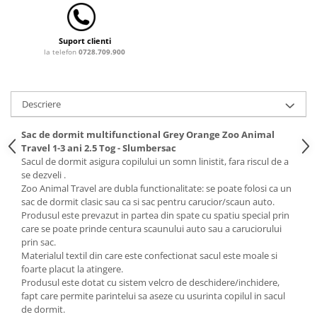
Saltele de infasat
Suport clienti
la telefon
0728.709.900
Descriere
Sac de dormit multifunctional Grey Orange Zoo Animal
Travel 1-3 ani 2.5 Tog - Slumbersac
Sacul de dormit asigura copilului un somn linistit, fara riscul de a
se dezveli .
Zoo Animal Travel are dubla functionalitate: se poate folosi ca un
sac de dormit clasic sau ca si sac pentru carucior/scaun auto.
Produsul este prevazut in partea din spate cu spatiu special prin
care se poate prinde centura scaunului auto sau a caruciorului
prin sac.
Materialul textil din care este confectionat sacul este moale si
foarte placut la atingere.
Produsul este dotat cu sistem velcro de deschidere/inchidere,
fapt care permite parintelui sa aseze cu usurinta copilul in sacul
de dormit.