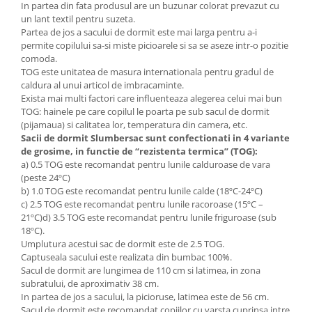
In partea din fata produsul are un buzunar colorat prevazut cu
un lant textil pentru suzeta.
Partea de jos a sacului de dormit este mai larga pentru a-i
permite copilului sa-si miste picioarele si sa se aseze intr-o pozitie
comoda.
TOG este unitatea de masura internationala pentru gradul de
caldura al unui articol de imbracaminte.
Exista mai multi factori care influenteaza alegerea celui mai bun
TOG: hainele pe care copilul le poarta pe sub sacul de dormit
(pijamaua) si calitatea lor, temperatura din camera, etc.
Sacii de dormit Slumbersac sunt confectionati in 4 variante
de grosime, in functie de “rezistenta termica” (TOG):
a) 0.5 TOG este recomandat pentru lunile calduroase de vara
(peste 24ºC)
b) 1.0 TOG este recomandat pentru lunile calde (18ºC-24ºC)
c) 2.5 TOG este recomandat pentru lunile racoroase (15ºC –
21ºC)d) 3.5 TOG este recomandat pentru lunile friguroase (sub
18ºC).
Umplutura acestui sac de dormit este de 2.5 TOG.
Captuseala sacului este realizata din bumbac 100%.
Sacul de dormit are lungimea de 110 cm si latimea, in zona
subratului, de aproximativ 38 cm.
In partea de jos a sacului, la picioruse, latimea este de 56 cm.
Sacul de dormit este recomandat copiilor cu varsta cuprinsa intre