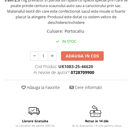
3 ani 2.5
Tog prevazut in partea din spate cu spatiu special prin care se
poate prinde centura scaunului auto sau a caruciorului prin sac.
Dulap si cutii depozitare jucarii
Materialul textil din care este confectionat sacul este moale si foarte
Fotolii copii
placut la atingere. Produsul este dotat cu sistem velcro de
deschidere/inchidere
Lampi de veghe
Culoare
:
Portocaliu
Mobilier Birou
IN STOC
Sac de dormit copii
Sac de dormit 60 cm
ADAUGA IN COS
Sac de dormit 70 cm
Cod Produs:
UK1083-25-46620
Sac de dormit 80 cm
Ai nevoie de ajutor?
0728709900
Sac de dormit 90 cm
Sac de dormit 100 cm
Adauga la Favorite
Cere informatii
Sac de dormit 110 cm
Sac de dormit 120 cm
Sac de dormit 130 cm
Sac de dormit 140 cm
Livrare Gratuita
Retur in 14 zile
Sac de dormit 150 cm
la comenzi de peste 300 lei
Ai la dispozitie 14 zile pentru retur
Sac de dormit tineret