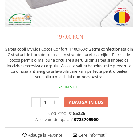
Lenjerii patut 120 x 60 cm
Saltele si Covoare sport Fitness
Trambuline si accesorii
Tensiometre
Papusi si cele necesare
Biciclete fara pedale
Lenjerii patut 140 x 70 cm
sau Yoga
Accesorii Trambuline
Termometre
Trenulete jucarii
Lenjerie patuturi tineret
Casca protectie copii
Scara antrenament
Trambuline
Termometre camera si baie
Baldachin patut
Karturi si masinute cu pedale
Steppere Fitness
Termometre copii si bebe
Paturici copii
197,00 RON
Masinute fara pedale
Umidificatoare electrice aer
Perne copii si mamici
Role copii si adulti
Protectii saltea
Saltea copii MyKids Cocos Confort II 100x60x12 (cm) confectionata din
2 straturi de fibra de cocos si un strat de burete la mijloc. Fibrele de
Scaune de biciclete copii
Tarcuri si patuturi pliabile
cocos permit o mai buna circulare a aerului din saltea si impiedica
Skateboard
incalzirea excesiva a corpului. Aceasta saltea bebelusi este prevazuta
Patut pliant copii
cu o husa antialergica si lavabila care va fi perfecta pentru pielea
Tarc de joaca copii
Trotinete copii si adulti
sensibila a micutului dumneavoastra.
Comode copii
IN STOC
Bariere si protectie laterala pat
Bariere de protectie pat
ADAUGA IN COS
Porti de siguranta
Cod Produs:
85226
Carusele patut
Ai nevoie de ajutor?
0728709900
Costum carnaval copii
Adauga la Favorite
Cere informatii
Covoare copii