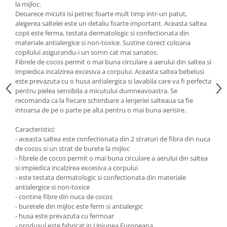
la mijloc.
Saltele de infasat
Deoarece micutii isi petrec foarte mult timp intr-un patut,
alegerea saltelei este un detaliu foarte important. Aceasta saltea
copii este ferma, testata dermatologic si confectionata din
materiale antialergice si non-toxice. Sustine corect coloana
copilului asigurandu-i un somn cat mai sanatos.
Fibrele de cocos permit o mai buna circulare a aerului din saltea si
impiedica incalzirea excesiva a corpului. Aceasta saltea bebelusi
este prevazuta cu o husa antialergica si lavabila care va fi perfecta
pentru pielea sensibila a micutului dumneavoastra. Se
recomanda ca la fiecare schimbare a lenjeriei salteaua sa fie
intoarsa de pe o parte pe alta pentru o mai buna aerisire.
Caracteristici:
- aceasta saltea este confectionata din 2 straturi de fibra din nuca
de cocos si un strat de burete la mijloc
- fibrele de cocos permit o mai buna circulare a aerului din saltea
si impiedica incalzirea excesiva a corpului
- este testata dermatologic si confectionata din materiale
antialergice si non-toxice
- contine fibre din nuca de cocos
- buretele din mijloc este ferm si antialergic
- husa este prevazuta cu fermoar
- produsul este fabricat in Uniunea Europeana