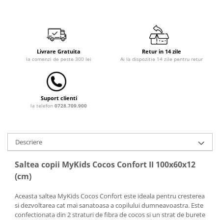
Dulap si cutii depozitare jucarii
Fotolii copii
Lampi de veghe
Livrare Gratuita
Retur in 14 zile
Mobilier Birou
la comenzi de peste 300 lei
Ai la dispozitie 14 zile pentru retur
Sac de dormit copii
Sac de dormit 60 cm
Suport clienti
Sac de dormit 70 cm
la telefon
0728.709.900
Sac de dormit 80 cm
Sac de dormit 90 cm
Sac de dormit 100 cm
Descriere
Sac de dormit 110 cm
Saltea copii MyKids Cocos Confort II 100x60x12
Sac de dormit 120 cm
(cm)
Sac de dormit 130 cm
Sac de dormit 140 cm
Aceasta saltea MyKids Cocos Confort este ideala pentru cresterea
Sac de dormit 150 cm
si dezvoltarea cat mai sanatoasa a copilului dumneavoastra. Este
confectionata din 2 straturi de fibra de cocos si un strat de burete
Sac de dormit tineret