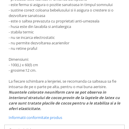
- este ferma si asigura o pozitie sanatoasa in timpul somnului
- sustine corect coloana bebelusului si ii asigura o crestere si o
dezvoltare sanatoasa
- este o saltea prevazuta cu proprietati anti-umezeala
- husa este din lavabila si antialergica
- stabila termic
- nu se incarca electrostatic
- nu permite dezvoltarea acarienilor
- nu retine praful
Dimensiuni:
- 100(L) x 60(l) cm
- grosime:12 cm.
La fiecare schimbare a lenjeriei, se recomanda ca salteaua sa fie
intoarsa de pe o parte pe alta, pentru o mai buna aerisire.
Nuantele colorate neuniform care se pot observa in
interiorul stratului de cocos provin de la laptele de latex cu
care sunt tratate placile de cocos pentru a le stabiliza si a le
oferi elasticitate.
Informatii conformitate produs