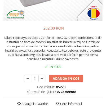
Lenjerii patut 120 x 60 cm
Saltele si Covoare sport Fitness
Trambuline si accesorii
Tensiometre
Papusi si cele necesare
Biciclete fara pedale
Lenjerii patut 140 x 70 cm
sau Yoga
Accesorii Trambuline
Termometre
Trenulete jucarii
Lenjerie patuturi tineret
Casca protectie copii
Scara antrenament
Trambuline
Termometre camera si baie
Baldachin patut
Karturi si masinute cu pedale
Steppere Fitness
Termometre copii si bebe
Paturici copii
252,00 RON
Masinute fara pedale
Umidificatoare electrice aer
Perne copii si mamici
Role copii si adulti
Protectii saltea
Saltea copii MyKids Cocos Confort II 130X70X10 (cm) confectionata din
2 straturi de fibra de cocos si un strat de burete la mijloc. Fibrele de
Scaune de biciclete copii
Tarcuri si patuturi pliabile
cocos permit o mai buna circulare a aerului din saltea si impiedica
Skateboard
incalzirea excesiva a corpului. Aceasta saltea bebelusi este prevazuta
Patut pliant copii
cu o husa antialergica si lavabila care va fi perfecta pentru pielea
Tarc de joaca copii
Trotinete copii si adulti
sensibila a micutului dumneavoastra.
Comode copii
IN STOC
Bariere si protectie laterala pat
Bariere de protectie pat
ADAUGA IN COS
Porti de siguranta
Cod Produs:
85220
Carusele patut
Ai nevoie de ajutor?
0728709900
Costum carnaval copii
Adauga la Favorite
Cere informatii
Covoare copii