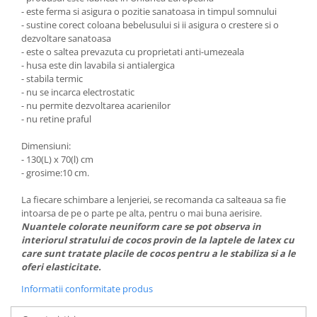
- este ferma si asigura o pozitie sanatoasa in timpul somnului
- sustine corect coloana bebelusului si ii asigura o crestere si o
dezvoltare sanatoasa
- este o saltea prevazuta cu proprietati anti-umezeala
- husa este din lavabila si antialergica
- stabila termic
- nu se incarca electrostatic
- nu permite dezvoltarea acarienilor
- nu retine praful
Dimensiuni:
- 130(L) x 70(l) cm
- grosime:10 cm.
La fiecare schimbare a lenjeriei, se recomanda ca salteaua sa fie
intoarsa de pe o parte pe alta, pentru o mai buna aerisire.
Nuantele colorate neuniform care se pot observa in
interiorul stratului de cocos provin de la laptele de latex cu
care sunt tratate placile de cocos pentru a le stabiliza si a le
oferi elasticitate.
Informatii conformitate produs