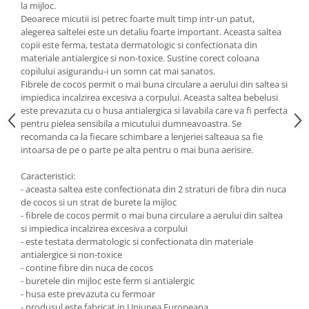
la mijloc.
Saltele de infasat
Deoarece micutii isi petrec foarte mult timp intr-un patut,
alegerea saltelei este un detaliu foarte important. Aceasta saltea
copii este ferma, testata dermatologic si confectionata din
materiale antialergice si non-toxice. Sustine corect coloana
copilului asigurandu-i un somn cat mai sanatos.
Fibrele de cocos permit o mai buna circulare a aerului din saltea si
impiedica incalzirea excesiva a corpului. Aceasta saltea bebelusi
este prevazuta cu o husa antialergica si lavabila care va fi perfecta
pentru pielea sensibila a micutului dumneavoastra. Se
recomanda ca la fiecare schimbare a lenjeriei salteaua sa fie
intoarsa de pe o parte pe alta pentru o mai buna aerisire.
Caracteristici:
- aceasta saltea este confectionata din 2 straturi de fibra din nuca
de cocos si un strat de burete la mijloc
- fibrele de cocos permit o mai buna circulare a aerului din saltea
si impiedica incalzirea excesiva a corpului
- este testata dermatologic si confectionata din materiale
antialergice si non-toxice
- contine fibre din nuca de cocos
- buretele din mijloc este ferm si antialergic
- husa este prevazuta cu fermoar
- produsul este fabricat in Uniunea Europeana