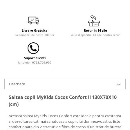
Dulap si cutii depozitare jucarii
Fotolii copii
Lampi de veghe
Livrare Gratuita
Retur in 14 zile
Mobilier Birou
la comenzi de peste 300 lei
Ai la dispozitie 14 zile pentru retur
Sac de dormit copii
Sac de dormit 60 cm
Suport clienti
Sac de dormit 70 cm
la telefon
0728.709.900
Sac de dormit 80 cm
Sac de dormit 90 cm
Sac de dormit 100 cm
Descriere
Sac de dormit 110 cm
Saltea copii MyKids Cocos Confort II 130X70X10
Sac de dormit 120 cm
(cm)
Sac de dormit 130 cm
Sac de dormit 140 cm
Aceasta saltea MyKids Cocos Confort este ideala pentru cresterea
Sac de dormit 150 cm
si dezvoltarea cat mai sanatoasa a copilului dumneavoastra. Este
confectionata din 2 straturi de fibra de cocos si un strat de burete
Sac de dormit tineret