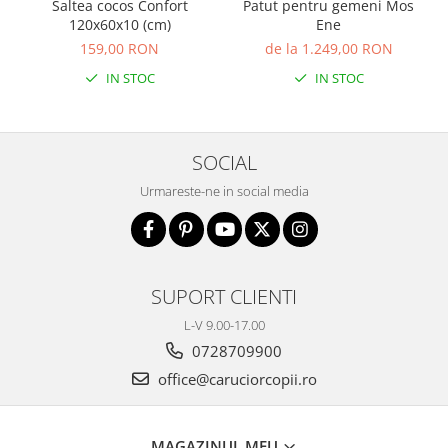
Saltea cocos Confort
Patut pentru gemeni Mos
120x60x10 (cm)
Ene
159,00 RON
de la 1.249,00 RON
IN STOC
IN STOC
SOCIAL
Urmareste-ne in social media
SUPORT CLIENTI
L-V 9.00-17.00
0728709900
office@caruciorcopii.ro
MAGAZINUL MEU