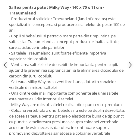
Saltele de infasat
Saltea pentru patut Milky Way - 140 x 70 x 11 cm -
Traeumeland
- Producatorul saltelelor Traeumeland (land of dreams) este
specializat in conceperea si producerea saltelelor de peste 100 de
ani
- Copiii si bebelusii isi petrec o mare parte din timp intinsi pe
saltele, iar Traeumeland a conceput produse de inalta calitate,
care satisfac cerintele parintilor
- Saltelele Traeumeland sunt foarte eficiente impotriva
supraincalzirii copilului
- Ventilarea saltelei este deosebit de importanta pentru copii,
ajutand la prevenirea supraincalzirii si la eliminarea dioxidului de
carbon din jurul copilului
- Salteaua Milky Way are o ventilare buna, datorita canalelor
verticale din miezul saltelei
- Una dintre cele mai importante componente ale unei saltele
este materialul din interiorul saltelei
- Milky Way are miezul saltelei realizat din spuma rece premium
- Coloana vertebrala a unui bebelus nu este pe deplin dezvoltata,
de aceea salteaua pentru pat are o elasticitate buna de tip punct
cu punct si amelioreaza presiunea asupra coloanei vertebrale
acolo unde este necesar, dar ofera in continuare suport,
promovand dezvoltarea sanatoasa a coloanei vertebrale