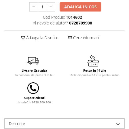
ADAUGA IN COS
Dulap si cutii depozitare jucarii
Fotolii copii
Cod Produs:
T014602
Ai nevoie de ajutor?
0728709900
Lampi de veghe
Mobilier Birou
Adauga la Favorite
Cere informatii
Sac de dormit copii
Sac de dormit 60 cm
Sac de dormit 70 cm
Sac de dormit 80 cm
Livrare Gratuita
Retur in 14 zile
Sac de dormit 90 cm
la comenzi de peste 300 lei
Ai la dispozitie 14 zile pentru retur
Sac de dormit 100 cm
Sac de dormit 110 cm
Sac de dormit 120 cm
Suport clienti
la telefon
0728.709.900
Sac de dormit 130 cm
Sac de dormit 140 cm
Sac de dormit 150 cm
Descriere
Sac de dormit tineret