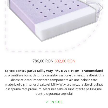
Lenjerii patut 120 x 60 cm
Saltele si Covoare sport Fitness
Trambuline si accesorii
Tensiometre
Papusi si cele necesare
Biciclete fara pedale
Lenjerii patut 140 x 70 cm
sau Yoga
Accesorii Trambuline
Termometre
Trenulete jucarii
Lenjerie patuturi tineret
Casca protectie copii
Scara antrenament
Trambuline
Termometre camera si baie
Baldachin patut
Karturi si masinute cu pedale
Steppere Fitness
Termometre copii si bebe
Paturici copii
Masinute fara pedale
Umidificatoare electrice aer
Perne copii si mamici
Role copii si adulti
Protectii saltea
Scaune de biciclete copii
Tarcuri si patuturi pliabile
Skateboard
Patut pliant copii
Tarc de joaca copii
Trotinete copii si adulti
786,00 RON
692,00 RON
Comode copii
Saltea pentru patut Milky Way - 140 x 70 x 11 cm - Traeumeland
Bariere si protectie laterala pat
cu o ventilare buna, datorita canalelor verticale din miezul saltelei. Una
Bariere de protectie pat
dintre cele mai importante componente ale unei saltele este
materialul din interiorul saltelei. Milky Way are miezul saltelei realizat
Porti de siguranta
din spuma rece premium. Marginile saltelei sunt intarite pe lungime,
Carusele patut
pentru siguranta copilului
Costum carnaval copii
IN STOC
Covoare copii