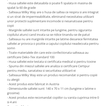
- Husa saltelei este detasabila si poate fi spalata in masina de
spalat la 60 de grade
- Salteaua Milky Way are o husa de saltea ce respira si are integrat
si un strat de impermeabilitate, eliminand necesitatea utilizarii
unor protectii suplimentare incomode si nesanatoase pentru
copii
- Marginile saltelei sunt intarite pe lungime, pentru siguranta
copilului atunci cand invata sa se ridice tinandu-se de patut
- Salteaua nu are marginile intarite pe latime deoarece fermitatea
saltelei ar provoca o pozitie a capului copilului neadecvata pentru
somn
- Toate materialele din care este confectionata salteaua au
certificare Oeko-Tex standard 100
- Husa saltelei este testata si certificata medical si pentru toxine
- Spuma din miezul saltelei are analiza si certificare Certipur
pentru mediu, sanatatea si securitatea utilizarii ei
- Salteaua Milky Way este un produs recomandat si pentru copiii
cu alergii
- Acest produs este fabricat in Austria
- Dimensiunile saltelei sunt: 140 x 70 x 11 cm (lungime x latime x
grosime)
- Acest produs este recomandat copiilor cu varsta cuprinsa intre 0
si 4 ani