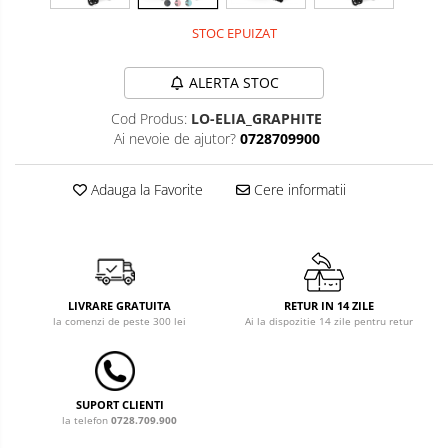
STOC EPUIZAT
Costum carnaval copii
Covoare copii
ALERTA STOC
Dulap si cutii depozitare jucarii
Cod Produs:
LO-ELIA_GRAPHITE
Ai nevoie de ajutor?
0728709900
Fotolii copii
Lampi de veghe
Adauga la Favorite
Cere informatii
Mobilier Birou
Sac de dormit copii
Sac de dormit 60 cm
LIVRARE GRATUITA
RETUR IN 14 ZILE
Sac de dormit 70 cm
la comenzi de peste 300 lei
Ai la dispozitie 14 zile pentru retur
Sac de dormit 80 cm
Sac de dormit 90 cm
Sac de dormit 100 cm
SUPORT CLIENTI
Sac de dormit 110 cm
la telefon
0728.709.900