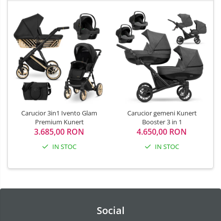
Carucior 3in1 Ivento Glam
Carucior gemeni Kunert
Premium Kunert
Booster 3 in 1
3.685,00 RON
4.650,00 RON
IN STOC
IN STOC
Social