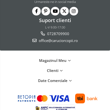
Urmareste-ne in social media
Suport clienti
L-V 9.00-17.00
0728709900
office@caruciorcopii.ro
Magazinul Meu
Clienti
Date Comerciale