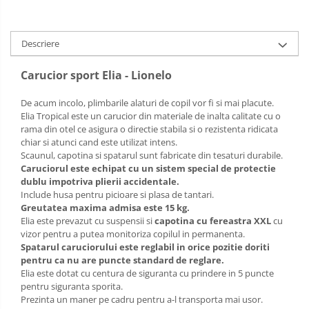
Sac de dormit 120 cm
Sac de dormit 130 cm
Sac de dormit 140 cm
Descriere
Sac de dormit 150 cm
Carucior sport Elia - Lionelo
Sac de dormit tineret
Saltele de infasat
De acum incolo, plimbarile alaturi de copil vor fi si mai placute.
Elia Tropical este un carucior din materiale de inalta calitate cu o
rama din otel ce asigura o directie stabila si o rezistenta ridicata
chiar si atunci cand este utilizat intens.
Scaunul, capotina si spatarul sunt fabricate din tesaturi durabile.
Caruciorul este echipat cu un sistem special de protectie
dublu impotriva plierii accidentale.
Include husa pentru picioare si plasa de tantari.
Greutatea maxima admisa este 15 kg.
Elia este prevazut cu suspensii si
capotina cu fereastra XXL
cu
vizor pentru a putea monitoriza copilul in permanenta.
Spatarul caruciorului este reglabil in orice pozitie doriti
pentru ca nu are puncte standard de reglare.
Elia este dotat cu centura de siguranta cu prindere in 5 puncte
pentru siguranta sporita.
Prezinta un maner pe cadru pentru a-l transporta mai usor.