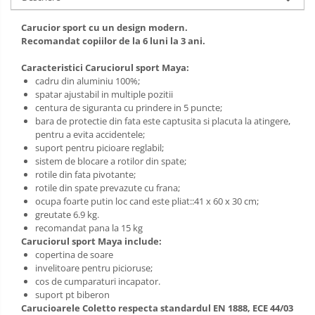
Sac de dormit 120 cm
Sac de dormit 130 cm
Carucior sport
c
u un design modern.
Sac de dormit 140 cm
Recomandat copiilor de la 6 luni la 3 ani.
Sac de dormit 150 cm
Caracteristici Caruciorul sport Maya:
Sac de dormit tineret
cadru din aluminiu 100%;
spatar ajustabil in multiple pozitii
Saltele de infasat
centura de siguranta cu prindere in 5 puncte;
bara de protectie din fata este captusita si placuta la atingere,
pentru a evita accidentele;
suport pentru picioare reglabil;
sistem de blocare a rotilor din spate;
rotile din fata pivotante;
rotile din spate prevazute cu frana;
ocupa foarte putin loc cand este pliat::
41 x 60 x 30 cm
;
greutate 6.9 kg.
recomandat pana la 15 kg
Caruciorul sport Maya include:
copertina de soare
invelitoare pentru picioruse;
cos de cumparaturi incapator.
suport pt biberon
Carucioarele Coletto respecta standardul EN 1888, ECE 44/03