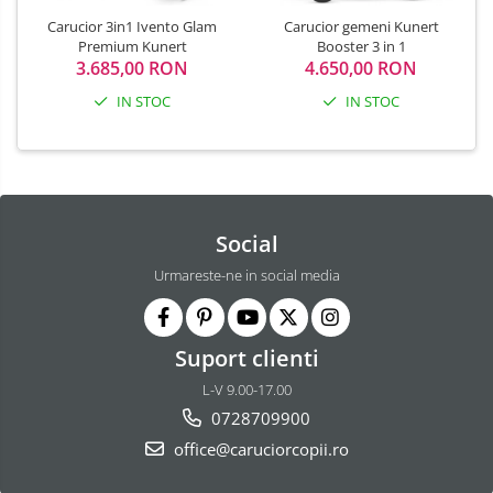
Carucior 3in1 Ivento Glam
Carucior gemeni Kunert
Premium Kunert
Booster 3 in 1
3.685,00 RON
4.650,00 RON
IN STOC
IN STOC
Social
Urmareste-ne in social media
Suport clienti
L-V 9.00-17.00
0728709900
office@caruciorcopii.ro