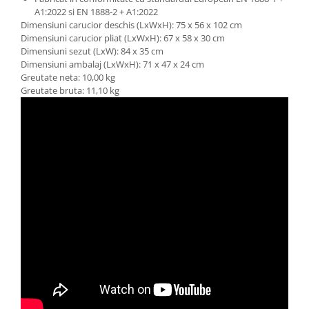
A1:2022 si EN 1888-2 + A1:2022
Dimensiuni carucior deschis (LxWxH): 75 x 56 x 102 cm
Dimensiuni carucior pliat (LxWxH): 67 x 58 x 30 cm
Dimensiuni sezut (LxW): 84 x 35 cm
Dimensiuni ambalaj (LxWxH): 71 x 47 x 24 cm
Greutate neta: 10,00 kg
Greutate bruta: 11,10 kg