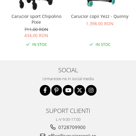
Carucior sport Chipolino
Carucior copii Yezz - Quinny
Pixie
1.398,00 RON
711,00 RON
434,00 RON
IN STOC
IN STOC
SOCIAL
Urmareste-ne in social media
SUPORT CLIENTI
L-V 9.00-17.00
0728709900
office@caruciorcopii.ro