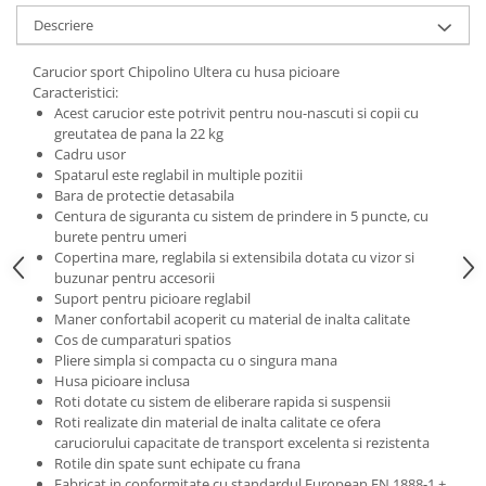
Saltele de infasat
Descriere
Carucior sport Chipolino Ultera cu husa picioare
Caracteristici:
Acest carucior este potrivit pentru nou-nascuti si copii cu
greutatea de pana la 22 kg
Cadru usor
Spatarul este reglabil in multiple pozitii
Bara de protectie detasabila
Centura de siguranta cu sistem de prindere in 5 puncte, cu
burete pentru umeri
Copertina mare, reglabila si extensibila dotata cu vizor si
buzunar pentru accesorii
Suport pentru picioare reglabil
Maner confortabil acoperit cu material de inalta calitate
Cos de cumparaturi spatios
Pliere simpla si compacta cu o singura mana
Husa picioare inclusa
Roti dotate cu sistem de eliberare rapida si suspensii
Roti realizate din material de inalta calitate ce ofera
caruciorului capacitate de transport excelenta si rezistenta
Rotile din spate sunt echipate cu frana
Fabricat in conformitate cu standardul European EN 1888-1 +