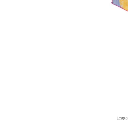
Saltele de la 120 x 60 cm
Saltele de la 140 x 70 cm
Saltele 127 x 63 cm
Saltele de la 160 x 80 cm
Saltele gonflabile
Lenjerii patuturi
Lenjerii patut 120 x 60 cm
Lenjerii patut 140 x 70 cm
Lenjerie patuturi tineret
Baldachin patut
Paturici copii
Perne copii si mamici
Protectii saltea
Tarcuri si patuturi pliabile
Patut pliant copii
Tarc de joaca copii
Leaga
Comode copii