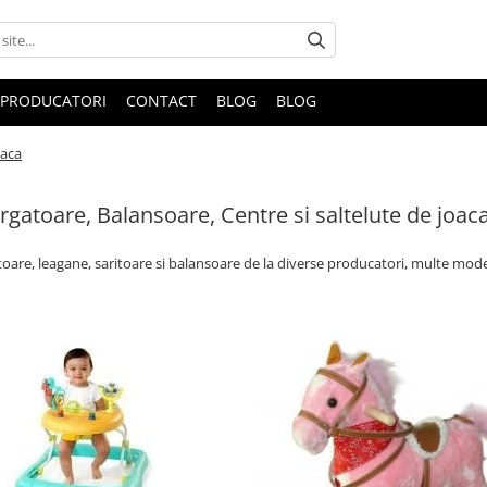
PRODUCATORI
CONTACT
BLOG
BLOG
oaca
gatoare, Balansoare, Centre si saltelute de joac
are, leagane, saritoare si balansoare de la diverse producatori, multe model