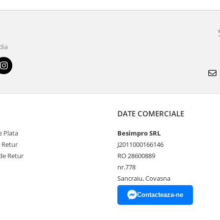
dia
DATE COMERCIALE
 Plata
Besimpro SRL
e Retur
J2011000166146
de Retur
RO 28600889
nr.778
Sancraiu, Covasna
Contacteaza-ne