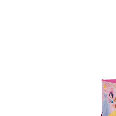
Scaune auto copii de la nastere
Scaune auto 9 kg +
Scaune auto 15 kg +
Inaltatoare auto copii
Scaune auto ISOFIX
Accesorii scaune auto
Scaune de masa
Camera copilului
Patuturi din lemn
Patuturi lemn pana la 120 x 60 cm
Patuturi lemn 140 x 70 cm
Pat copii 160 x 80 cm
Pat tineret
Saltele patut copii
Saltele mici