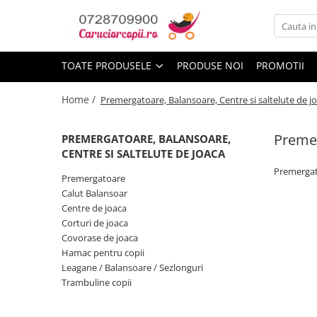
Toate Produsele
TOATE PRODUSELE
PRODUSE NOI
PROMOTII
Carucioare copii
Carucioare sport copii
Home /
Premergatoare, Balansoare, Centre si saltelute de j
Carucioare copii 2in1
Premer
Carucioare copii 3in1
PREMERGATOARE, BALANSOARE,
CENTRE SI SALTELUTE DE JOACA
Carucioare gemeni
Premergato
Premergatoare
Accesorii carucioare
Calut Balansoar
Landouri pentru bebelusi
Centre de joaca
Saci si invelitoare
Corturi de joaca
Covorase de joaca
Huse ploaie si antiinsecte
Hamac pentru copii
Genti mamici
Leagane / Balansoare / Sezlonguri
Umbrele carucioare
Trambuline copii
Accesorii diverse carucioare
Scaune auto copii