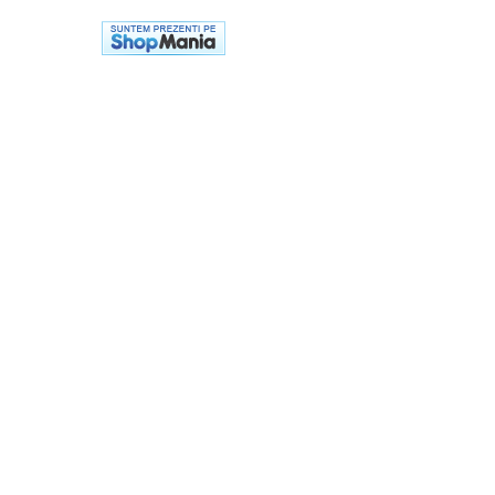
Sac de dormit 100 cm
Sac de dormit 110 cm
Sac de dormit 120 cm
Sac de dormit 130 cm
Sac de dormit 140 cm
Sac de dormit 150 cm
Sac de dormit tineret
Saltele de infasat
Biciclete,Triciclete, Masinute,
Tractorase, Role
Triciclete copii si adulti
Biciclete copii si adulti
Biciclete copii cu roti 10 inch (2-4
ani)
Biciclete copii cu roti 12 inch (3-6
ani)
Biciclete copii cu roti 14 inch (3-7
ani)