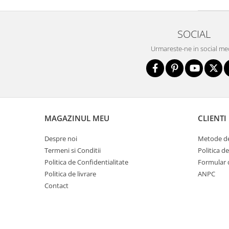
Bariere si protectie laterala pat
Bariere de protectie pat
SOCIAL
Porti de siguranta
Urmareste-ne in social me
Carusele patut
Costum carnaval copii
Covoare copii
Dulap si cutii depozitare jucarii
Fotolii copii
MAGAZINUL MEU
CLIENTI
Lampi de veghe
Despre noi
Metode de
Mobilier Birou
Termeni si Conditii
Politica d
Sac de dormit copii
Politica de Confidentialitate
Formular 
Politica de livrare
ANPC
Sac de dormit 60 cm
Contact
Sac de dormit 70 cm
Sac de dormit 80 cm
Sac de dormit 90 cm