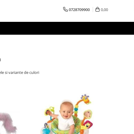
0728709900
0,00
a
e si variante de culori