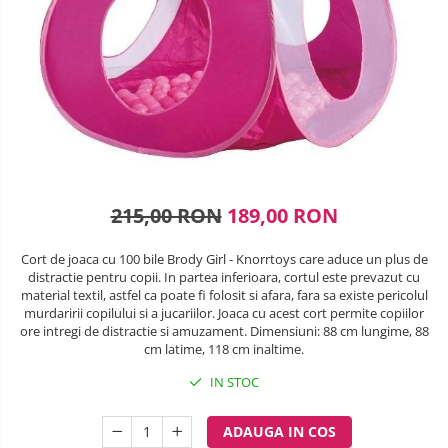
Lenjerii patuturi
SANIUTE
Box
Robot de bucatarie
Biciclete cu roti 28 inch
Masinute
Lenjerii patut 120 x 60 cm
Ski & Snowboard
Mingi fitness si medicinale
Biciclete fara pedale
Sterilizatoare biberoane
Lenjerii patut 140 x 70 cm
Organizator jucarii
Trambuline si accesorii
Saltele si Covoare sport Fitness
Lenjerie patuturi tineret
Casca protectie copii
Tensiometre
Papusi si cele necesare
sau Yoga
Accesorii Trambuline
Baldachin patut
Karturi si masinute cu pedale
Termometre
Trenulete jucarii
Trambuline
Paturici copii
Scara antrenament
Termometre camera si baie
Masinute fara pedale
Perne copii si mamici
Steppere Fitness
Termometre copii si bebe
Protectii saltea
Role copii si adulti
215,00 RON
189,00 RON
Umidificatoare electrice aer
Tarcuri si patuturi pliabile
Scaune de biciclete copii
Patut pliant copii
Cort de joaca cu 100 bile Brody Girl - Knorrtoys care aduce un plus de
Skateboard
distractie pentru copii. In partea inferioara, cortul este prevazut cu
Tarc de joaca copii
material textil, astfel ca poate fi folosit si afara, fara sa existe pericolul
Trotinete copii si adulti
murdaririi copilului si a jucariilor. Joaca cu acest cort permite copiilor
Comode copii
ore intregi de distractie si amuzament. Dimensiuni: 88 cm lungime, 88
cm latime, 118 cm inaltime.
Bariere si protectie laterala pat
IN STOC
Bariere de protectie pat
Porti de siguranta
ADAUGA IN COS
Carusele patut