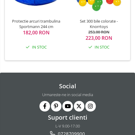
Protectie arcuri trambulina
Set 300 bile colorate -
Sportmann 244 cm
Knorrtoys
182,00 RON
253,00 RON
223,00 RON
IN STOC
IN STOC
Social
Urmareste-ne in social media
Suport clienti
L-V 9.00-17.00
0728709900