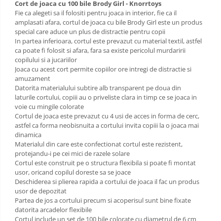
Sac de dormit 120 cm
Cort de joaca cu 100 bile Brody Girl - Knorrtoys
Fie ca alegeti sa il folositi pentru joaca in interior, fie ca il
Sac de dormit 130 cm
amplasati afara, cortul de joaca cu bile Brody Girl este un produs
Sac de dormit 140 cm
special care aduce un plus de distractie pentru copii
Sac de dormit 150 cm
In partea inferioara, cortul este prevazut cu material textil, astfel
ca poate fi folosit si afara, fara sa existe pericolul murdaririi
Sac de dormit tineret
copilului si a jucariilor
Joaca cu acest cort permite copiilor ore intregi de distractie si
Saltele de infasat
amuzament
Datorita materialului subtire alb transparent pe doua din
laturile cortului, copiii au o priveliste clara in timp ce se joaca in
voie cu mingile colorate
Cortul de joaca este prevazut cu 4 usi de acces in forma de cerc,
astfel ca forma neobisnuita a cortului invita copiii la o joaca mai
dinamica
Materialul din care este confectionat cortul este rezistent,
protejandu-i pe cei mici de razele solare
Cortul este construit pe o structura flexibila si poate fi montat
usor, oricand copilul doreste sa se joace
Deschiderea si plierea rapida a cortului de joaca il fac un produs
usor de depozitat
Partea de jos a cortului precum si acoperisul sunt bine fixate
datorita arcadelor flexibile
Cortul include un set de 100 bile colorate cu diametrul de 6 cm