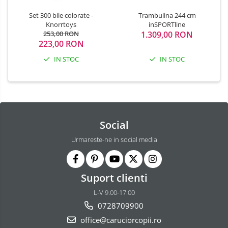
Set 300 bile colorate -
Trambulina 244 cm
Knorrtoys
inSPORTline
253,00 RON
1.309,00 RON
223,00 RON
IN STOC
IN STOC
Social
Urmareste-ne in social media
Suport clienti
L-V 9.00-17.00
0728709900
office@caruciorcopii.ro