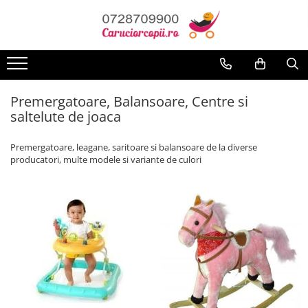
Toate Produsele
Carucioare copii
Carucioare sport copii
Premergatoare, Balansoare, Centre si
Carucioare copii 2in1
saltelute de joaca
Carucioare copii 3in1
Premergatoare, leagane, saritoare si balansoare de la diverse
Carucioare gemeni
producatori, multe modele si variante de culori
Accesorii carucioare
Landouri pentru bebelusi
Saci si invelitoare
Huse ploaie si antiinsecte
Genti mamici
Umbrele carucioare
Accesorii diverse carucioare
Scaune auto copii