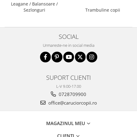
Leagane / Balansoare /
Bariere si protectie laterala pat
Sezlonguri
Trambuline copii
Bariere de protectie pat
Porti de siguranta
Carusele patut
SOCIAL
Costum carnaval copii
Urmareste-ne in social media
Covoare copii
Dulap si cutii depozitare jucarii
Fotolii copii
SUPORT CLIENTI
Lampi de veghe
L-V 9.00-17.00
Mobilier Birou
0728709900
Sac de dormit copii
office@caruciorcopii.ro
Sac de dormit 60 cm
Sac de dormit 70 cm
Sac de dormit 80 cm
MAGAZINUL MEU
Sac de dormit 90 cm
CLIENTI