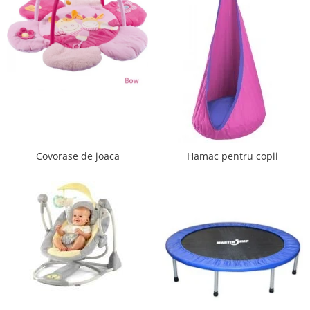
Saltele de la 120 x 60 cm
Saltele de la 140 x 70 cm
Saltele 127 x 63 cm
Saltele de la 160 x 80 cm
Saltele gonflabile
Lenjerii patuturi
Lenjerii patut 120 x 60 cm
Lenjerii patut 140 x 70 cm
Lenjerie patuturi tineret
Covorase de joaca
Hamac pentru copii
Baldachin patut
Paturici copii
Perne copii si mamici
Protectii saltea
Tarcuri si patuturi pliabile
Patut pliant copii
Tarc de joaca copii
Comode copii