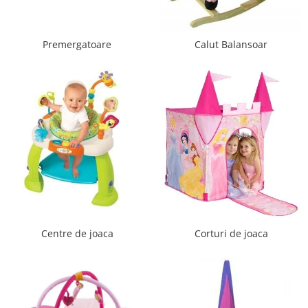
Scaune auto copii de la nastere
Scaune auto 9 kg +
Premergatoare
Calut Balansoar
Scaune auto 15 kg +
Inaltatoare auto copii
Scaune auto ISOFIX
Accesorii scaune auto
Scaune de masa
Camera copilului
Patuturi din lemn
Patuturi lemn pana la 120 x 60 cm
Patuturi lemn 140 x 70 cm
Centre de joaca
Corturi de joaca
Pat copii 160 x 80 cm
Pat tineret
Saltele patut copii
Saltele mici