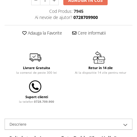
ADAUGA IN COS
Saltele de la 120 x 60 cm
Saltele de la 140 x 70 cm
Cod Produs:
7945
Ai nevoie de ajutor?
0728709900
Saltele 127 x 63 cm
Saltele de la 160 x 80 cm
Adauga la Favorite
Cere informatii
Saltele gonflabile
Lenjerii patuturi
Lenjerii patut 120 x 60 cm
Lenjerii patut 140 x 70 cm
Lenjerie patuturi tineret
Livrare Gratuita
Retur in 14 zile
la comenzi de peste 300 lei
Ai la dispozitie 14 zile pentru retur
Baldachin patut
Paturici copii
Perne copii si mamici
Suport clienti
Protectii saltea
la telefon
0728.709.900
Tarcuri si patuturi pliabile
Patut pliant copii
Tarc de joaca copii
Descriere
Comode copii