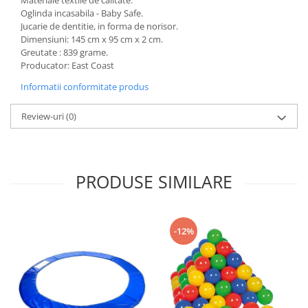
Sac de dormit 100 cm
Oglinda incasabila - Baby Safe.
Sac de dormit 110 cm
Jucarie de dentitie, in forma de norisor.
Sac de dormit 120 cm
Dimensiuni: 145 cm x 95 cm x 2 cm.
Greutate : 839 grame.
Sac de dormit 130 cm
Producator: East Coast
Sac de dormit 140 cm
Informatii conformitate produs
Sac de dormit 150 cm
Sac de dormit tineret
Review-uri
(0)
Saltele de infasat
Biciclete,Triciclete, Masinute,
Tractorase, Role
PRODUSE SIMILARE
Triciclete copii si adulti
Biciclete copii si adulti
Biciclete copii cu roti 10 inch (2-4
-12%
ani)
Biciclete copii cu roti 12 inch (3-6
ani)
Biciclete copii cu roti 14 inch (3-7
ani)