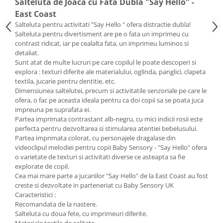
Salteluta de Joaca cu Fata Dubla "Say Hello" -
Bariere si protectie laterala pat
East Coast
Bariere de protectie pat
Salteluta pentru activitati "Say Hello " ofera distractie dubla!
Salteluta pentru divertisment are pe o fata un imprimeu cu
Porti de siguranta
contrast ridicat, iar pe cealalta fata, un imprimeu luminos si
Carusele patut
detaliat.
Sunt atat de multe lucruri pe care copilul le poate descoperi si
Costum carnaval copii
explora : texturi diferite ale materialului, oglinda, panglici, clapeta
Covoare copii
textila, jucarie pentru dentitie, etc.
Dimensiunea saltelutei, precum si activitatile senzoriale pe care le
Dulap si cutii depozitare jucarii
ofera, o fac pe aceasta ideala pentru ca doi copii sa se poata juca
impreuna pe suprafata ei.
Fotolii copii
Partea imprimata contrastant alb-negru, cu mici indicii rosii este
Lampi de veghe
perfecta pentru dezvoltarea si stimularea atentiei bebelusului.
Partea imprimata colorat, cu personajele dragalase din
Mobilier Birou
videoclipul melodiei pentru copii Baby Sensory - "Say Hello" ofera
Sac de dormit copii
o varietate de texturi si activitati diverse ce asteapta sa fie
explorate de copil.
Sac de dormit 60 cm
Cea mai mare parte a jucariilor "Say Hello" de la East Coast au fost
Sac de dormit 70 cm
creste si dezvoltate in parteneriat cu Baby Sensory UK
Caracteristici :
Sac de dormit 80 cm
Recomandata de la nastere.
Sac de dormit 90 cm
Salteluta cu doua fete, cu imprimeuri diferite.
Materiale textile de calitate.