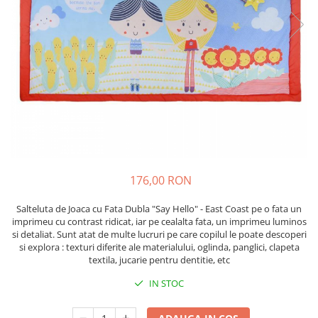
Scaune auto copii de la nastere
Scaune auto 9 kg +
Scaune auto 15 kg +
Inaltatoare auto copii
Scaune auto ISOFIX
Accesorii scaune auto
Scaune de masa
Camera copilului
176,00 RON
Patuturi din lemn
Patuturi lemn pana la 120 x 60 cm
Salteluta de Joaca cu Fata Dubla "Say Hello" - East Coast pe o fata un
imprimeu cu contrast ridicat, iar pe cealalta fata, un imprimeu luminos
Patuturi lemn 140 x 70 cm
si detaliat. Sunt atat de multe lucruri pe care copilul le poate descoperi
Pat copii 160 x 80 cm
si explora : texturi diferite ale materialului, oglinda, panglici, clapeta
textila, jucarie pentru dentitie, etc
Pat tineret
Saltele patut copii
IN STOC
Saltele mici