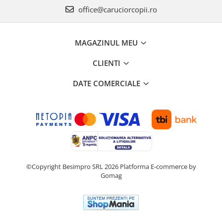
Premergatoare, Balansoare, Centre
office@caruciorcopii.ro
si saltelute de joaca
Premergatoare
MAGAZINUL MEU
Calut Balansoar
Centre de joaca
CLIENTI
Corturi de joaca
DATE COMERCIALE
Covorase de joaca
Hamac pentru copii
Leagane / Balansoare / Sezlonguri
Trambuline copii
Jucarii pentru copii
Masute de joaca copii
©Copyright Besimpro SRL 2026
Platforma E-commerce by
Gomag
Bucatarii copii
Carucioare papusi
Carusele bebelusi