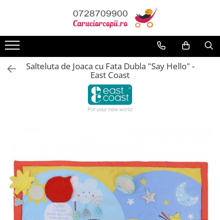
Toate Produsele
Carucioare copii
Salteluta de Joaca cu Fata Dubla "Say Hello" -
Carucioare sport copii
East Coast
Carucioare copii 2in1
Carucioare copii 3in1
Carucioare gemeni
Accesorii carucioare
Landouri pentru bebelusi
Saci si invelitoare
Huse ploaie si antiinsecte
Genti mamici
Umbrele carucioare
Accesorii diverse carucioare
Scaune auto copii