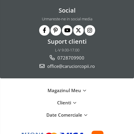
Social
Urmareste-ne in social media
Suport clienti
L-V 9.00-17.00
0728709900
office@caruciorcopii.ro
Magazinul Meu
Clienti
Date Comerciale