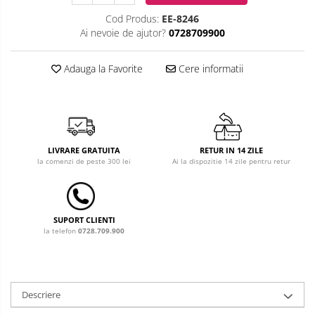
Cod Produs:
EE-8246
Costum carnaval copii
Ai nevoie de ajutor?
0728709900
Covoare copii
Adauga la Favorite
Cere informatii
Dulap si cutii depozitare jucarii
Fotolii copii
Lampi de veghe
LIVRARE GRATUITA
RETUR IN 14 ZILE
Mobilier Birou
la comenzi de peste 300 lei
Ai la dispozitie 14 zile pentru retur
Sac de dormit copii
Sac de dormit 60 cm
Sac de dormit 70 cm
SUPORT CLIENTI
la telefon
0728.709.900
Sac de dormit 80 cm
Sac de dormit 90 cm
Sac de dormit 100 cm
Descriere
Sac de dormit 110 cm