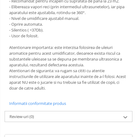
- Recomandat pentru incaperi cu suprafata de pana la 23 m2.
- Elibereaza vapori reci (prin intermediul ultrasunetelor), iar pipa
aparatului este ajustabila, rotindu-se 360°.
- Nivel de umidificare ajustabil manual.
- Oprire automata.
- Silentios ( <37Db).
- Usor de folosit.
Atentionare importanta: este interzisa folosirea de uleiuri
aromatice pentru acest umidificator, deoarece exista riscul ca
substantele uleioase sa se depuna pe membrana ultrasonica a
aparatului, rezultand defectarea acestuia.
Atentionari de siguranta: va rugam sa cititi cu atentie
instructiunile de utilizare ale aparatului inainte de a-l folosi. Acest
aparat NU este o jucarie si nu trebuie sa fie utilizat de copii, ci
doar de catre adulti.
Informatii conformitate produs
Review-uri
(0)