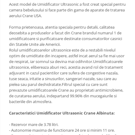
Sac de dormit 120 cm
Acest model de Umidificator Ultrasonic a fost creat special pentru
Sac de dormit 130 cm
camera bebelusului si face parte din gama de aparate de tratarea
aerului Crane USA.
Sac de dormit 140 cm
Sac de dormit 150 cm
Forma prietenoasa, atentia speciala pentru detalii, calitatea
Sac de dormit tineret
deosebita a produselor a facut din Crane brandul numarul 1 de
umidificatoare si purificatoare destinate consumatorilor casnici
Saltele de infasat
din Statele Unite ale Americii.
Rolul umidificatoarelor ultrasonice este de a restabili nivelul
optim de umiditate din incapere, astfel incat aerul sa fie mai usor
de respirat, iar somnul sa devina mai odihnitor.Umidificatoarele
ultrasonice, elibereaza aburi reci, acestia avand rol de tratament
adjuvant in cazul pacientilor care sufera de congestive nazala,
tuse seaca, iritatie a sinusurilor, sangerari nazale, sau care au
pielea sau parul deshidratate.Filtrul special cu care sunt
prevazute umidificatoarele Crane au proprietati antimicrobiene,
de curatarea aerului, indepartand 99.96% din mucegaiurile si
bacteriile din atmosfera.
Caracteristici Umidificator Ultrasonic Crane Albinuta:
- Rezervor mare de 3.78 litri.
- Autonomie maxima de functionare 24 ore si minim 11 ore.