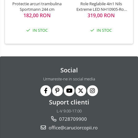
Protectie arcuri trambulina
Role Reglabile 4in1 Nils
Sportmann 244 cm
Extreme LED NH10905-Roz
182,00 RON
319,00 RON
curcubeu
IN STOC
IN STOC
Social
Urmareste-ne in social media
Suport clienti
L-V 9.00-17.00
0728709900
office@caruciorcopii.ro