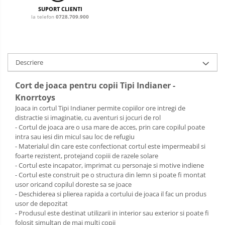
Sac de dormit 120 cm
SUPORT CLIENTI
Sac de dormit 130 cm
la telefon
0728.709.900
Sac de dormit 140 cm
Sac de dormit 150 cm
Sac de dormit tineret
Descriere
Saltele de infasat
Cort de joaca pentru copii Tipi Indianer -
Knorrtoys
Joaca in cortul Tipi Indianer permite copiilor ore intregi de
distractie si imaginatie, cu aventuri si jocuri de rol
- Cortul de joaca are o usa mare de acces, prin care copilul poate
intra sau iesi din micul sau loc de refugiu
- Materialul din care este confectionat cortul este impermeabil si
foarte rezistent, protejand copiii de razele solare
- Cortul este incapator, imprimat cu personaje si motive indiene
- Cortul este construit pe o structura din lemn si poate fi montat
usor oricand copilul doreste sa se joace
- Deschiderea si plierea rapida a cortului de joaca il fac un produs
usor de depozitat
- Produsul este destinat utilizarii in interior sau exterior si poate fi
folosit simultan de mai multi copii