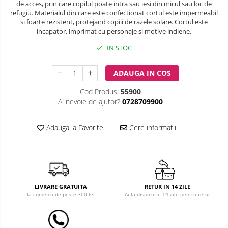
de acces, prin care copilul poate intra sau iesi din micul sau loc de
refugiu. Materialul din care este confectionat cortul este impermeabil
Costum carnaval copii
si foarte rezistent, protejand copiii de razele solare. Cortul este
incapator, imprimat cu personaje si motive indiene.
Covoare copii
IN STOC
Dulap si cutii depozitare jucarii
ADAUGA IN COS
Fotolii copii
Cod Produs:
55900
Lampi de veghe
Ai nevoie de ajutor?
0728709900
Mobilier Birou
Adauga la Favorite
Cere informatii
Sac de dormit copii
Sac de dormit 60 cm
Sac de dormit 70 cm
Sac de dormit 80 cm
LIVRARE GRATUITA
RETUR IN 14 ZILE
Sac de dormit 90 cm
la comenzi de peste 300 lei
Ai la dispozitie 14 zile pentru retur
Sac de dormit 100 cm
Sac de dormit 110 cm