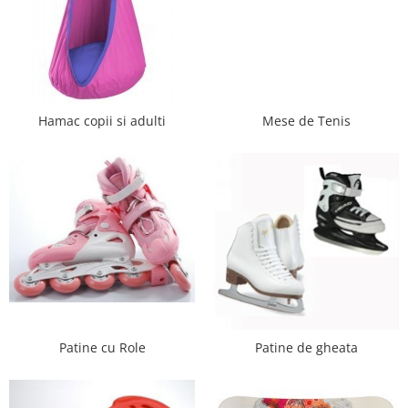
Dulap si cutii depozitare jucarii
Fotolii copii
Lampi de veghe
Mobilier Birou
Hamac copii si adulti
Mese de Tenis
Sac de dormit copii
Sac de dormit 60 cm
Sac de dormit 70 cm
Sac de dormit 80 cm
Sac de dormit 90 cm
Sac de dormit 100 cm
Sac de dormit 110 cm
Sac de dormit 120 cm
Sac de dormit 130 cm
Patine cu Role
Patine de gheata
Sac de dormit 140 cm
Sac de dormit 150 cm
Sac de dormit tineret