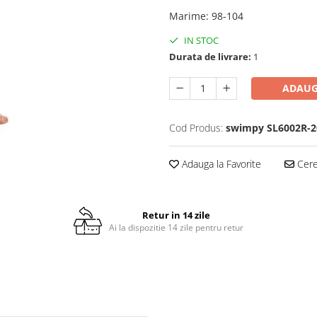
Marime
:
98-104
IN STOC
Durata de livrare:
1
ADAUG
Cod Produs:
swimpy SL6002R-2
Adauga la Favorite
Cere 
Retur in 14 zile
Ai la dispozitie 14 zile pentru retur