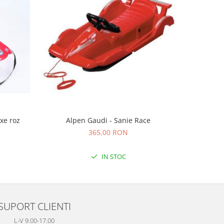
-47%
xe roz
Alpen Gaudi - Sanie Race
Role, Stam
avansat, c
365,00 RON
prin vel
35
IN STOC
SUPORT CLIENTI
L-V 9.00-17.00