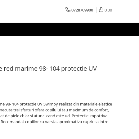
0728709900
0,00
e red marime 98- 104 protectie UV
e 98- 104 protectie UV Swimpy realizat din materiale elastice
necute trei sferturi ofera copilului tau maximum de confort,
rat de piele chiar si atunci cand este ud. Protectie impotriva
+. Recomandat copiilor cu varsta aproximativa cuprinsa intre