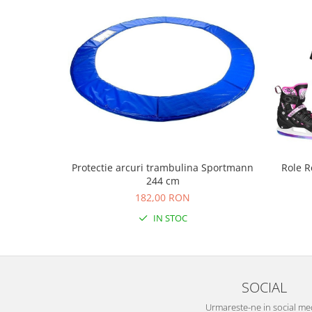
Bariere si protectie laterala pat
Bariere de protectie pat
Porti de siguranta
Carusele patut
Costum carnaval copii
Covoare copii
Dulap si cutii depozitare jucarii
Fotolii copii
Protectie arcuri trambulina Sportmann
Role R
Lampi de veghe
244 cm
Mobilier Birou
182,00 RON
IN STOC
Sac de dormit copii
Sac de dormit 60 cm
Sac de dormit 70 cm
Sac de dormit 80 cm
SOCIAL
Sac de dormit 90 cm
Urmareste-ne in social me