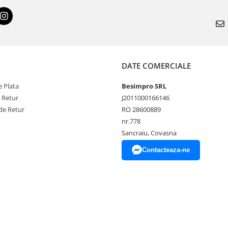
DATE COMERCIALE
 Plata
Besimpro SRL
e Retur
J2011000166146
de Retur
RO 28600889
nr.778
Sancraiu, Covasna
Contacteaza-ne