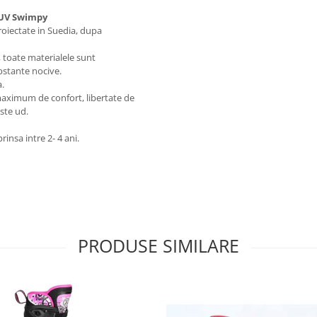
 UV Swimpy
roiectate in Suedia, dupa
 toate materialele sunt
bstante nocive.
a.
 maximum de confort, libertate de
este ud.
nsa intre 2- 4 ani.
PRODUSE SIMILARE