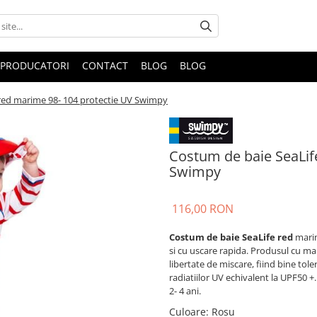
PRODUCATORI
CONTACT
BLOG
BLOG
red marime 98- 104 protectie UV Swimpy
Costum de baie SeaLif
Swimpy
116,00 RON
Costum de baie SeaLife red
marim
si cu uscare rapida. Produsul cu ma
libertate de miscare, fiind bine tole
radiatiilor UV echivalent la UPF50 
2- 4 ani.
Culoare
:
Rosu