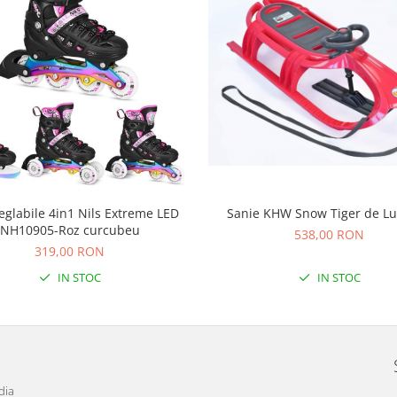
eglabile 4in1 Nils Extreme LED
Sanie KHW Snow Tiger de Lu
NH10905-Roz curcubeu
538,00 RON
319,00 RON
IN STOC
IN STOC
dia