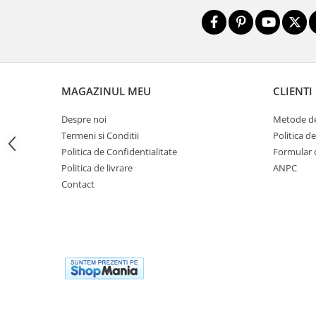
Sac de dormit 100 cm
Sac de dormit 110 cm
Sac de dormit 120 cm
Sac de dormit 130 cm
Sac de dormit 140 cm
MAGAZINUL MEU
CLIENTI
Sac de dormit 150 cm
Sac de dormit tineret
Despre noi
Metode de
Saltele de infasat
Termeni si Conditii
Politica d
Biciclete,Triciclete, Masinute,
Politica de Confidentialitate
Formular 
Tractorase, Role
Politica de livrare
ANPC
Triciclete copii si adulti
Contact
Biciclete copii si adulti
Biciclete copii cu roti 10 inch (2-4
ani)
Biciclete copii cu roti 12 inch (3-6
ani)
Biciclete copii cu roti 14 inch (3-7
ani)