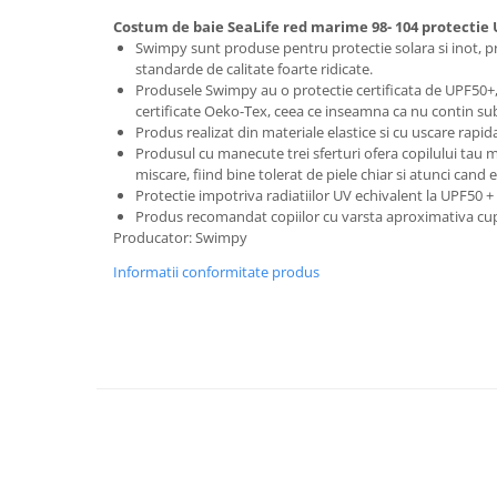
Saltele de la 120 x 60 cm
Costum de baie SeaLife red marime 98- 104 protectie
Saltele de la 140 x 70 cm
Swimpy sunt produse pentru protectie solara si inot, p
Saltele 127 x 63 cm
standarde de calitate foarte ridicate.
Produsele Swimpy au o protectie certificata de UPF50+,
Saltele de la 160 x 80 cm
certificate Oeko-Tex, ceea ce inseamna ca nu contin su
Saltele gonflabile
Produs realizat din materiale elastice si cu uscare rapid
Lenjerii patuturi
Produsul cu manecute trei sferturi ofera copilului tau
miscare, fiind bine tolerat de piele chiar si atunci cand 
Lenjerii patut 120 x 60 cm
Protectie impotriva radiatiilor UV echivalent la UPF50 +
Lenjerii patut 140 x 70 cm
Produs recomandat copiilor cu varsta aproximativa cupri
Producator: Swimpy
Lenjerie patuturi tineret
Baldachin patut
Informatii conformitate produs
Paturici copii
Perne copii si mamici
Protectii saltea
Tarcuri si patuturi pliabile
Patut pliant copii
Tarc de joaca copii
Comode copii