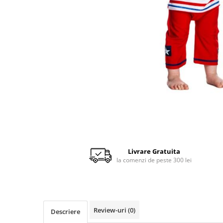
Scaune auto copii de la nastere
Scaune auto 9 kg +
Scaune auto 15 kg +
Inaltatoare auto copii
Scaune auto ISOFIX
Accesorii scaune auto
Scaune de masa
Camera copilului
Patuturi din lemn
Patuturi lemn pana la 120 x 60 cm
Livrare Gratuita
Patuturi lemn 140 x 70 cm
la comenzi de peste 300 lei
Pat copii 160 x 80 cm
Pat tineret
Saltele patut copii
Review-uri
(0)
Descriere
Saltele mici