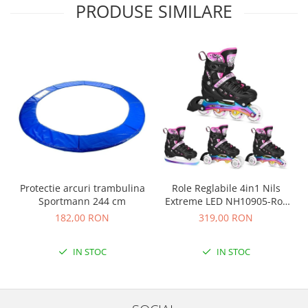
PRODUSE SIMILARE
Protectie arcuri trambulina
Role Reglabile 4in1 Nils
Sportmann 244 cm
Extreme LED NH10905-Roz
curcubeu
182,00 RON
319,00 RON
IN STOC
IN STOC