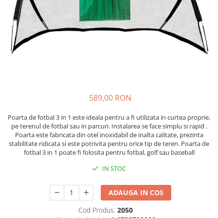
Lenjerii patut 120 x 60 cm
Saltele si Covoare sport Fitness
Trambuline si accesorii
Tensiometre
Papusi si cele necesare
Biciclete fara pedale
Lenjerii patut 140 x 70 cm
sau Yoga
Accesorii Trambuline
Termometre
Trenulete jucarii
Lenjerie patuturi tineret
Casca protectie copii
Scara antrenament
Trambuline
Termometre camera si baie
Baldachin patut
Karturi si masinute cu pedale
Steppere Fitness
Termometre copii si bebe
Paturici copii
Masinute fara pedale
Umidificatoare electrice aer
Perne copii si mamici
Role copii si adulti
Protectii saltea
Scaune de biciclete copii
Tarcuri si patuturi pliabile
589,00 RON
Skateboard
Patut pliant copii
Tarc de joaca copii
Poarta de fotbal 3 in 1 este ideala pentru a fi utilizata in curtea proprie,
Trotinete copii si adulti
pe terenul de fotbal sau in parcuri. Instalarea se face simplu si rapid .
Comode copii
Poarta este fabricata din otel inoxidabil de inalta calitate, prezinta
stabilitate ridicata si este potrivita pentru orice tip de teren. Poarta de
Bariere si protectie laterala pat
fotbal 3 in 1 poate fi folosita pentru fotbal, golf sau baseball
Bariere de protectie pat
IN STOC
Porti de siguranta
Carusele patut
ADAUGA IN COS
Costum carnaval copii
Cod Produs:
2050
Covoare copii