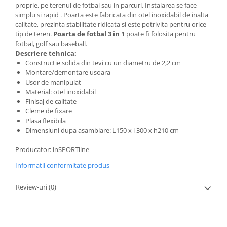
proprie, pe terenul de fotbal sau in parcuri. Instalarea se face
Saltele de infasat
simplu si rapid . Poarta este fabricata din otel inoxidabil de inalta
calitate, prezinta stabilitate ridicata si este potrivita pentru orice
tip de teren.
Poarta de fotbal 3 in 1
poate fi folosita pentru
fotbal, golf sau baseball.
Descriere tehnica:
Constructie solida din tevi cu un diametru de 2,2 cm
Montare/demontare usoara
Usor de manipulat
Material: otel inoxidabil
Finisaj de calitate
Cleme de fixare
Plasa flexibila
Dimensiuni dupa asamblare: L150 x l 300 x h210 cm
Producator: inSPORTline
Informatii conformitate produs
Review-uri
(0)