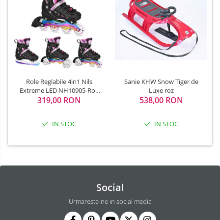
Role Reglabile 4in1 Nils
Sanie KHW Snow Tiger de
Extreme LED NH10905-Roz
Luxe roz
319,00 RON
curcubeu
538,00 RON
IN STOC
IN STOC
Social
Urmareste-ne in social media