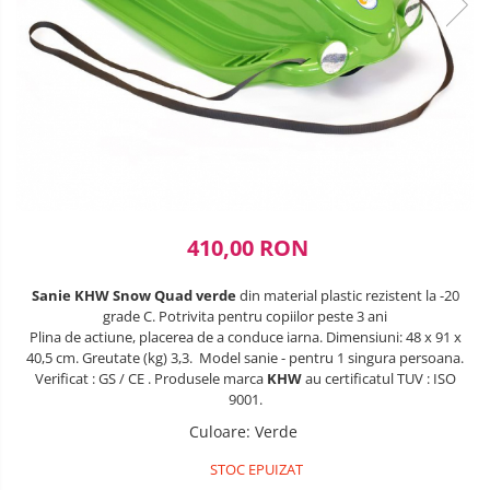
Lenjerii patuturi
SANIUTE
Box
Robot de bucatarie
Biciclete cu roti 28 inch
Masinute
Lenjerii patut 120 x 60 cm
Ski & Snowboard
Mingi fitness si medicinale
Biciclete fara pedale
Sterilizatoare biberoane
Lenjerii patut 140 x 70 cm
Organizator jucarii
Trambuline si accesorii
Saltele si Covoare sport Fitness
Lenjerie patuturi tineret
Casca protectie copii
Tensiometre
Papusi si cele necesare
sau Yoga
Accesorii Trambuline
Baldachin patut
Karturi si masinute cu pedale
Termometre
Trenulete jucarii
Trambuline
Paturici copii
Scara antrenament
Termometre camera si baie
Masinute fara pedale
Perne copii si mamici
Steppere Fitness
Termometre copii si bebe
Protectii saltea
Role copii si adulti
Umidificatoare electrice aer
410,00 RON
Tarcuri si patuturi pliabile
Scaune de biciclete copii
Patut pliant copii
Sanie KHW Snow Quad verde
din material plastic rezistent la -20
Skateboard
Tarc de joaca copii
grade C.
Potrivita pentru copiilor peste 3 ani
Plina de actiune
, placerea de a conduce iarna.
Dimensiuni: 48 x 91 x
Trotinete copii si adulti
Comode copii
40,5 cm.
Greutate (kg) 3,3. Model sanie - pentru 1 singura persoana.
Verificat : GS / CE . Produsele marca
KHW
au certificatul TUV : ISO
Bariere si protectie laterala pat
9001.
Bariere de protectie pat
Culoare
:
Verde
Porti de siguranta
STOC EPUIZAT
Carusele patut