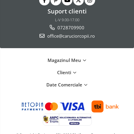
Suport clienti
L-V 9.00-17.00
0728709900
office@caruciorcopii.ro
Magazinul Meu
Clienti
Date Comerciale