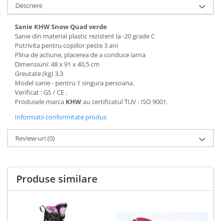
Sac de dormit 120 cm
Descriere
Sac de dormit 130 cm
Sanie KHW Snow Quad verde
Sac de dormit 140 cm
Sanie din material plastic rezistent la -20 grade C
Sac de dormit 150 cm
Potrivita pentru copiilor peste 3 ani
Sac de dormit tineret
Plina de actiune
, placerea de a conduce iarna
Dimensiuni: 48 x 91 x 40,5 cm
Saltele de infasat
Greutate (kg) 3,3
Model sanie - pentru 1 singura persoana.
Verificat : GS / CE .
Produsele marca
KHW
au certificatul TUV : ISO 9001.
Informatii conformitate produs
Review-uri
(0)
Produse similare