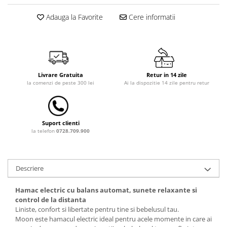
Dulap si cutii depozitare jucarii
Adauga la Favorite
Cere informatii
Fotolii copii
Lampi de veghe
Mobilier Birou
Livrare Gratuita
Retur in 14 zile
Sac de dormit copii
la comenzi de peste 300 lei
Ai la dispozitie 14 zile pentru retur
Sac de dormit 60 cm
Sac de dormit 70 cm
Sac de dormit 80 cm
Suport clienti
Sac de dormit 90 cm
la telefon
0728.709.900
Sac de dormit 100 cm
Sac de dormit 110 cm
Descriere
Sac de dormit 120 cm
Sac de dormit 130 cm
Hamac electric cu balans automat, sunete relaxante si
Sac de dormit 140 cm
control de la distanta
Liniste, confort si libertate pentru tine si bebelusul tau.
Sac de dormit 150 cm
Moon este hamacul electric ideal pentru acele momente in care ai
Sac de dormit tineret