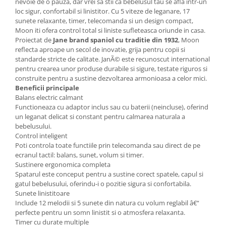
nevoie de o pauza, dar vrei sa stii ca bebelusul tau se afla intr-un
Saltele de infasat
loc sigur, confortabil si linistitor. Cu 5 viteze de leganare, 17
sunete relaxante, timer, telecomanda si un design compact,
Moon iti ofera control total si liniste sufleteasca oriunde in casa.
Proiectat de
Jane brand spaniol cu traditie din 1932
, Moon
reflecta aproape un secol de inovatie, grija pentru copii si
standarde stricte de calitate. JanÃ© este recunoscut international
pentru crearea unor produse durabile si sigure, testate riguros si
construite pentru a sustine dezvoltarea armonioasa a celor mici.
Beneficii principale
Balans electric calmant
Functioneaza cu adaptor inclus sau cu baterii (neincluse), oferind
un leganat delicat si constant pentru calmarea naturala a
bebelusului.
Control inteligent
Poti controla toate functiile prin telecomanda sau direct de pe
ecranul tactil: balans, sunet, volum si timer.
Sustinere ergonomica completa
Spatarul este conceput pentru a sustine corect spatele, capul si
gatul bebelusului, oferindu-i o pozitie sigura si confortabila.
Sunete linistitoare
Include 12 melodii si 5 sunete din natura cu volum reglabil â€“
perfecte pentru un somn linistit si o atmosfera relaxanta.
Timer cu durate multiple