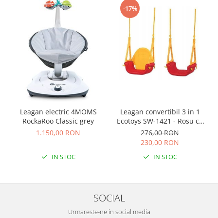
-17%
Leagan convertibil 3 in 1
Leagan electric 4MOMS
Ecotoys SW-1421 - Rosu cu
RockaRoo Classic grey
Galben
276,00 RON
1.150,00 RON
230,00 RON
IN STOC
IN STOC
SOCIAL
Urmareste-ne in social media