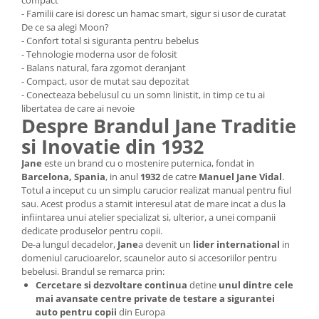
compact
- Familii care isi doresc un hamac smart, sigur si usor de curatat
De ce sa alegi Moon?
- Confort total si siguranta pentru bebelus
- Tehnologie moderna usor de folosit
- Balans natural, fara zgomot deranjant
- Compact, usor de mutat sau depozitat
- Conecteaza bebelusul cu un somn linistit, in timp ce tu ai
libertatea de care ai nevoie
Despre Brandul Jane Traditie
si Inovatie din 1932
Jane
este un brand cu o mostenire puternica, fondat in
Barcelona, Spania
, in anul
1932
de catre
Manuel Jane Vidal
.
Totul a inceput cu un simplu carucior realizat manual pentru fiul
sau. Acest produs a starnit interesul atat de mare incat a dus la
infiintarea unui atelier specializat si, ulterior, a unei companii
dedicate produselor pentru copii.
De-a lungul decadelor,
Jane
a devenit un
lider international
in
domeniul carucioarelor, scaunelor auto si accesoriilor pentru
bebelusi. Brandul se remarca prin:
Cercetare si dezvoltare continua
detine
unul dintre cele
mai avansate centre private de testare a sigurantei
auto pentru copii
din Europa