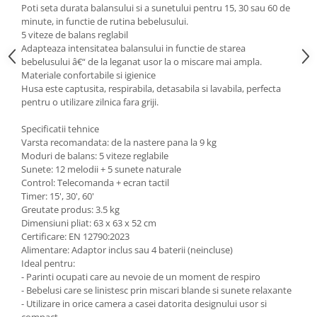
Poti seta durata balansului si a sunetului pentru 15, 30 sau 60 de
minute, in functie de rutina bebelusului.
5 viteze de balans reglabil
Adapteaza intensitatea balansului in functie de starea
bebelusului â€“ de la leganat usor la o miscare mai ampla.
Materiale confortabile si igienice
Husa este captusita, respirabila, detasabila si lavabila, perfecta
pentru o utilizare zilnica fara griji.
Specificatii tehnice
Varsta recomandata: de la nastere pana la 9 kg
Moduri de balans: 5 viteze reglabile
Sunete: 12 melodii + 5 sunete naturale
Control: Telecomanda + ecran tactil
Timer: 15', 30', 60'
Greutate produs: 3.5 kg
Dimensiuni pliat: 63 x 63 x 52 cm
Certificare: EN 12790:2023
Alimentare: Adaptor inclus sau 4 baterii (neincluse)
Ideal pentru:
- Parinti ocupati care au nevoie de un moment de respiro
- Bebelusi care se linistesc prin miscari blande si sunete relaxante
- Utilizare in orice camera a casei datorita designului usor si